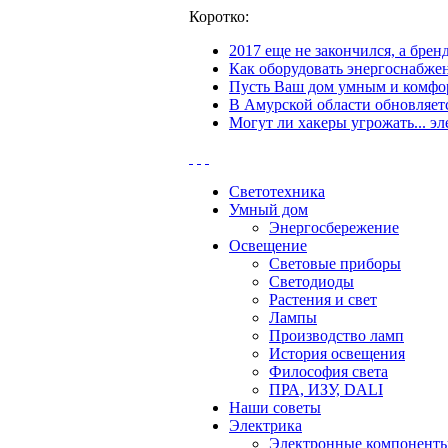
Коротко:
2017 еще не закончился, а бре
Как оборудовать энергоснабжен
Пусть Ваш дом умным и комфор
В Амурской области обновляетс
Могут ли хакеры угрожать... эл
Светотехника
Умный дом
Энергосбережение
Освещение
Световые приборы
Светодиоды
Растения и свет
Лампы
Производство ламп
История освещения
Философия света
ПРА, ИЗУ, DALI
Наши советы
Электрика
Электронные компонент