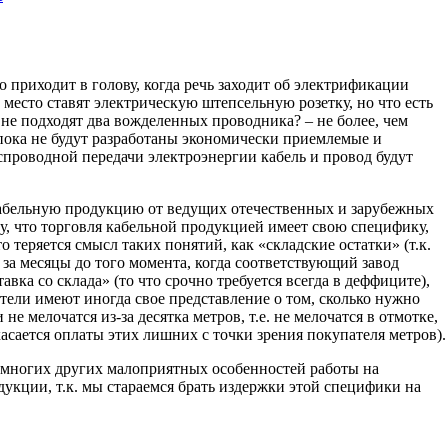
о приходит в голову, когда речь заходит об электрификации
 место ставят электрическую штепсельную розетку, но что есть
 не подходят два вожделенных проводника? – не более, чем
пока не будут разработаны экономически приемлемые и
проводной передачи электроэнергии кабель и провод будут
абельную продукцию от ведущих отечественных и зарубежных
у, что торговля кабельной продукцией имеет свою специфику,
то теряется смысл таких понятий, как «складские остатки» (т.к.
за месяцы до того момента, когда соответствующий завод
авка со склада» (то что срочно требуется всегда в деффиците),
ели имеют иногда свое представление о том, сколько нужно
е мелочатся из-за десятка метров, т.е. не мелочатся в отмотке,
касается оплаты этих лишних с точки зрения покупателя метров).
 многих других малоприятных особенностей работы на
укции, т.к. мы стараемся брать издержки этой специфики на