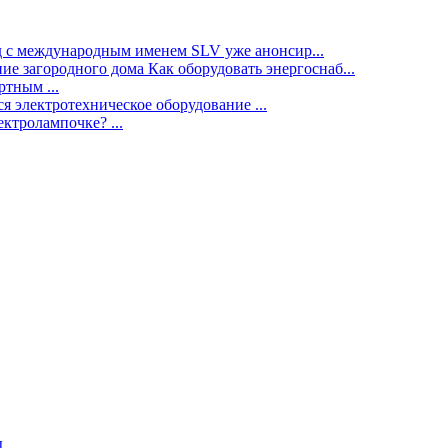
нд с международным именем SLV уже анонсир...
ие загородного дома Как оборудовать энергоснаб...
тным ...
я электротехническое оборудование ...
ектролампочке? ...
ы