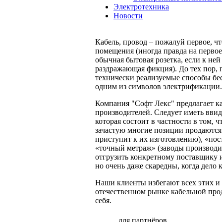
Электротехника
Новости
Кабель, провод – пожалуй первое, чт
помещения (иногда правда на первое
обычная бытовая розетка, если к ней
раздражающая фикция). До тех пор, 
технически реализуемые способы бес
одним из символов электрификации.
Компания "Софт Лекс" предлагает к
производителей. Следует иметь ввид
которая состоит в частности в том, ч
зачастую многие позиции продаются 
приступит к их изготовлению), «пост
«точный метраж» (заводы производит
отгрузить конкретному поставщику и н
но очень даже скаредны, когда дело 
Наши клиенты избегают всех этих и
отечественном рынке кабельной прод
себя.
для партнёров