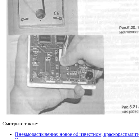
Смотрите также:
Пневмораспыление: новое об известном, краскораспылите