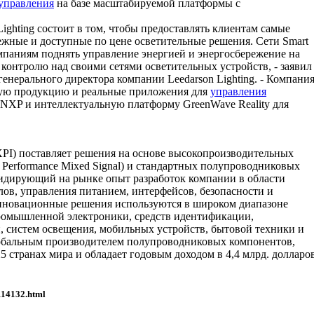
 управления
на базе масштабируемой платформы с
Lighting состоит в том, чтобы предоставлять клиентам самые
жные и доступные по цене осветительные решения. Сети Smart
омпаниям поднять управление энергией и энергосбережение на
контролю над своими сетями осветительных устройств, - заявил
генерального директора компании Leedarson Lighting. - Компани
чную продукцию и реальные приложения для
управления
 NXP и интеллектуальную платформу GreenWave Reality для
XPI) поставляет решения на основе высокопроизводительных
Performance Mixed Signal) и стандартных полупроводниковых
идирующий на рынке опыт разработок компании в области
ов, управления питанием, интерфейсов, безопасности и
нновационные решения используются в широком диапазоне
ромышленной электроники, средств идентификации,
, систем освещения, мобильных устройств, бытовой техники и
лобальным производителем полупроводниковых компонентов,
5 странах мира и обладает годовым доходом в 4,4 млрд. долларо
/114132.html