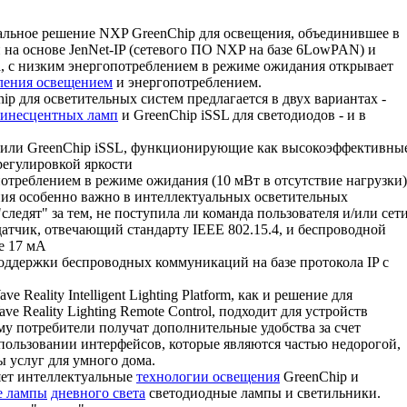
уальное решение NXP GreenChip для освещения, объединившее в
на основе JenNet-IP (сетевого ПО NXP на базе 6LowPAN) и
, с низким энергопотреблением в режиме ожидания открывает
ления освещением
и энергопотреблением.
ip для осветительных систем предлагается в двух вариантах -
инесцентных ламп
и GreenChip iSSL для светодиодов - и в
 или GreenChip iSSL, функционирующие как высокоэффективны
регулировкой яркости
отреблением в режиме ожидания (10 мВт в отсутствие нагрузки)
ия особенно важно в интеллектуальных осветительных
ледят" за тем, не поступила ли команда пользователя и/или сет
тчик, отвечающий стандарту IEEE 802.15.4, и беспроводной
е 17 мА
поддержки беспроводных коммуникаций на базе протокола IP с
 Reality Intelligent Lighting Platform, как и решение для
 Reality Lighting Remote Control, подходит для устройств
тому потребители получат дополнительные удобства за счет
пользовании интерфейсов, которые являются частью недорогой,
 услуг для умного дома.
ряет интеллектуальные
технологии освещения
GreenChip и
е лампы
дневного света
светодиодные лампы и светильники.