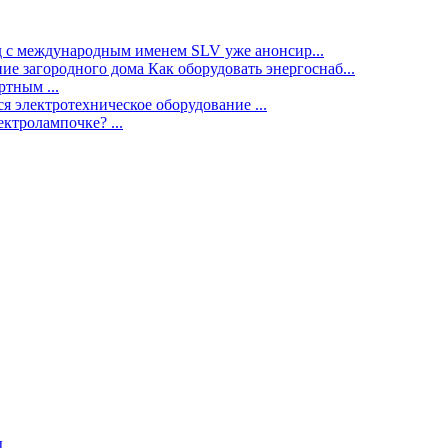
нд с международным именем SLV уже анонсир...
ие загородного дома Как оборудовать энергоснаб...
тным ...
я электротехническое оборудование ...
ектролампочке? ...
ы