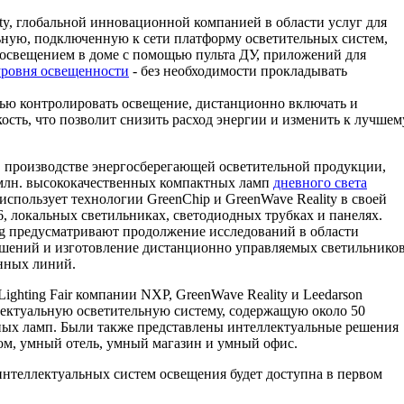
ty, глобальной инновационной компанией в области услуг для
ьную, подключенную к сети платформу осветительных систем,
 освещением в доме с помощью пульта ДУ, приложений для
уровня освещенности
- без необходимости прокладывать
тью контролировать освещение, дистанционно включать и
кость, что позволит снизить расход энергии и изменить к лучшем
 в производстве энергосберегающей осветительной продукции,
 млн. высококачественных компактных ламп
дневного света
использует технологии GreenChip и GreenWave Reality в своей
, локальных светильниках, светодиодных трубках и панелях.
ng предусматривают продолжение исследований в области
ешений и изготовление дистанционно управляемых светильнико
нных линий.
Lighting Fair компании NXP, GreenWave Reality и Leedarson
лектуальную осветительную систему, содержащую около 50
ных ламп. Были также представлены интеллектуальные решения
ом, умный отель, умный магазин и умный офис.
интеллектуальных систем освещения будет доступна в первом