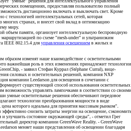
льзует "умные" решения для интеллектуального управления
ерческих помещениях, предоставляя пользователю полный
озможность дистанционно включать и выключать свет. Кроме
но с технологией интеллектуальных сетей, которая
во многих странах, и внесет свой вклад в оптимизацию
ему миру.
шой объем памяти, организует интеллектуальную беспроводную
 маршрутизацией по схеме "mesh-under" и ультранизким
та IEEE 802.15.4 для
управления освещением
в жилых и
ым образом изменят наше взаимодействие с осветительными
 что важнейшая роль в этих изменениях принадлежит технологи
enChip, - заявил Стефан Куррал (Stéphane Curral), вице-
ления силовых и осветительных решений, компания NXP
кция компании Leedarson для освещения в сочетании с
сформирует существующий способ использования осветительных
ям возможность управлять лампочками в соответствии со своим
ши умные осветительные решения обеспечивают передовое
длагают технологии преобразования мощности в виде
, цена которого идеальна для принятия массовым рынком".
 и эффективно снизить затраты энергии на освещение, сэкономит
 и улучшить состояние окружающей среды", - отметил Грег
тельный директор компании GreenWave Reality. - GreenWave
Leedarson меняет наши представления об освещении благодаря