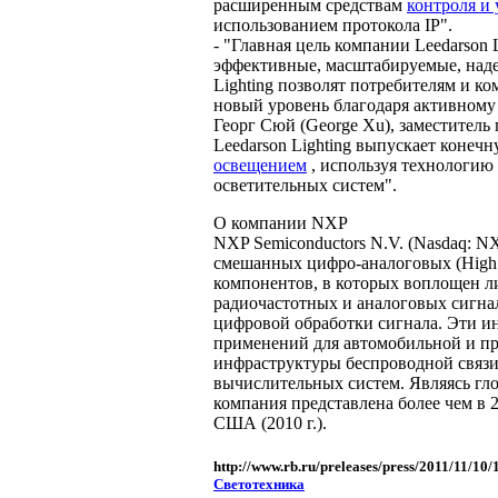
расширенным средствам
контроля и
использованием протокола IP".
- "Главная цель компании Leedarson 
эффективные, масштабируемые, наде
Lighting позволят потребителям и к
новый уровень благодаря активному 
Георг Сюй (George Xu), заместитель 
Leedarson Lighting выпускает коне
освещением
, используя технологию
осветительных систем".
О компании NXP
NXP Semiconductors N.V. (Nasdaq: N
смешанных цифро-аналоговых (High 
компонентов, в которых воплощен л
радиочастотных и аналоговых сигнал
цифровой обработки сигнала. Эти и
применений для автомобильной и п
инфраструктуры беспроводной связи
вычислительных систем. Являясь г
компания представлена более чем в 2
США (2010 г.).
http://www.rb.ru/preleases/press/2011/11/10
Светотехника