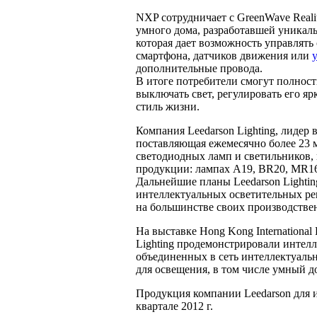
NXP сотрудничает с GreenWave Reali
умного дома, разработавшей уникал
которая дает возможность управлять
смартфона, датчиков движения или
дополнительные провода.
В итоге потребители смогут полнос
выключать свет, регулировать его яр
стиль жизни.
Компания Leedarson Lighting, лидер
поставляющая ежемесячно более 23
светодиодных ламп и светильников, 
продукции: лампах A19, BR20, MR16
Дальнейшие планы Leedarson Lighti
интеллектуальных осветительных р
на большинстве своих производстве
На выставке Hong Kong International 
Lighting продемонстрировали интел
объединенных в сеть интеллектуаль
для освещения, в том числе умный д
Продукция компании Leedarson для 
квартале 2012 г.