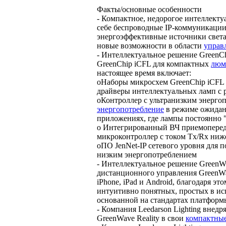
Факты/основные особенности
- Компактное, недорогое интеллект
себе беспроводные IP-коммуникации 
энергоэффективные источники света
новые возможности в области
управ
- Интеллектуальное решение GreenCh
GreenChip iCFL для компактных
люм
настоящее время включает:
oНаборы микросхем GreenChip iCFL
драйверы интеллектуальных ламп с 
oКонтроллер с ультранизким энергоп
энергопотребление
в режиме ожидан
приложениях, где лампы постоянно "с
o Интегрированный ВЧ приемопереда
микроконтроллер с током Tx/Rx ниж
oПО JenNet-IP сетевого уровня для 
низким энергопотреблением
- Интеллектуальное решение GreenWave
дистанционного управления GreenWave
iPhone, iPad и Android, благодаря э
интуитивно понятных, простых в ис
основанной на стандартах платформы
- Компания Leedarson Lighting внед
GreenWave Reality в свои
компактны