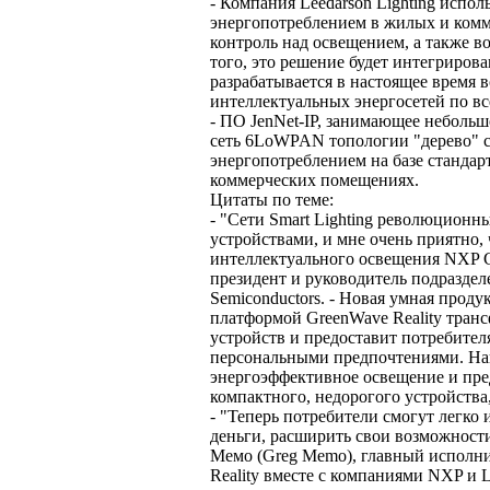
- Компания Leedarson Lighting испо
энергопотреблением в жилых и комм
контроль над освещением, а также в
того, это решение будет интегрирова
разрабатывается в настоящее время 
интеллектуальных энергосетей по вс
- ПО JenNet-IP, занимающее неболь
сеть 6LoWPAN топологии "дерево" с
энергопотреблением на базе стандар
коммерческих помещениях.
Цитаты по теме:
- "Сети Smart Lighting революционн
устройствами, и мне очень приятно,
интеллектуального освещения NXP Gre
президент и руководитель подразде
Semiconductors. - Новая умная проду
платформой GreenWave Reality тран
устройств и предоставит потребител
персональными предпочтениями. На
энергоэффективное освещение и пре
компактного, недорогого устройства
- "Теперь потребители смогут легко
деньги, расширить свои возможности
Мемо (Greg Memo), главный исполни
Reality вместе с компаниями NXP и 