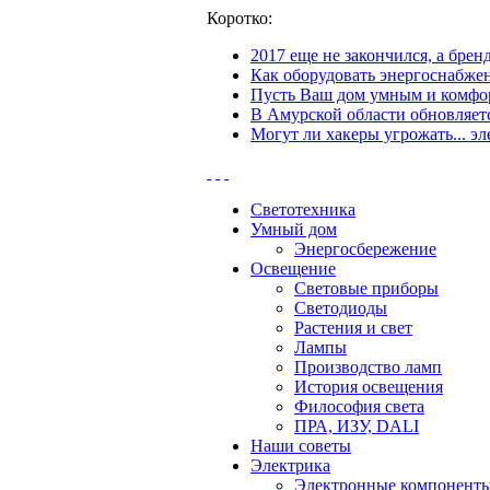
Коротко:
2017 еще не закончился, а бре
Как оборудовать энергоснабжен
Пусть Ваш дом умным и комфор
В Амурской области обновляетс
Могут ли хакеры угрожать... эл
Светотехника
Умный дом
Энергосбережение
Освещение
Световые приборы
Светодиоды
Растения и свет
Лампы
Производство ламп
История освещения
Философия света
ПРА, ИЗУ, DALI
Наши советы
Электрика
Электронные компонент