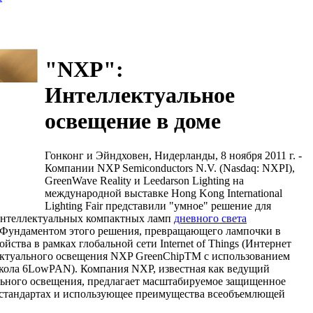
"NXP":
Интеллектуальное
освещение в доме
Гонконг и Эйндховен, Нидерланды, 8 ноября 2011 г. -
Компании NXP Semiconductors N.V. (Nasdaq: NXPI),
GreenWave Reality и Leedarson Lighting на
международной выставке Hong Kong International
Lighting Fair представили "умное" решение для
интеллектуальных компактных ламп
дневного света
 Фундаментом этого решения, превращающего лампочки в
ства в рамках глобальной сети Internet of Things (Интернет
лектуального освещения NXP GreenChipTM с использованием
токола 6LowPAN). Компания NXP, известная как ведущий
ьного освещения, предлагает масштабируемое защищенное
 стандартах и использующее преимущества всеобъемлющей