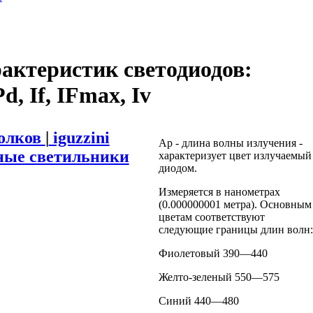
актеристик светодиодов:
d, If, IFmax, Iv
толков
|
iguzzini
Ар - длина волны излучения -
ные светильники
характеризует цвет излучаемый
диодом.
Измеряется в нанометрах
(0.000000001 метра). Основным
цветам соответствуют
следующие границы длин волн:
Фиолетовый 390—440
Желто-зеленый 550—575
Синий 440—480