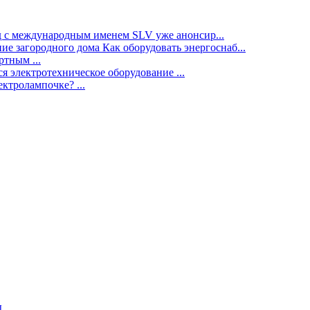
нд с международным именем SLV уже анонсир...
ие загородного дома Как оборудовать энергоснаб...
тным ...
я электротехническое оборудование ...
ектролампочке? ...
ы