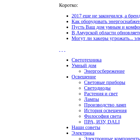
Коротко:
2017 еще не закончился, а бре
Как оборудовать энергоснабжен
Пусть Ваш дом умным и комфор
В Амурской области обновляетс
Могут ли хакеры угрожать... эл
Светотехника
Умный дом
Энергосбережение
Освещение
Световые приборы
Светодиоды
Растения и свет
Лампы
Производство ламп
История освещения
Философия света
ПРА, ИЗУ, DALI
Наши советы
Электрика
Электронные компонент