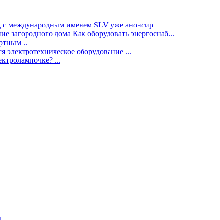
нд с международным именем SLV уже анонсир...
ие загородного дома Как оборудовать энергоснаб...
тным ...
я электротехническое оборудование ...
ектролампочке? ...
ы