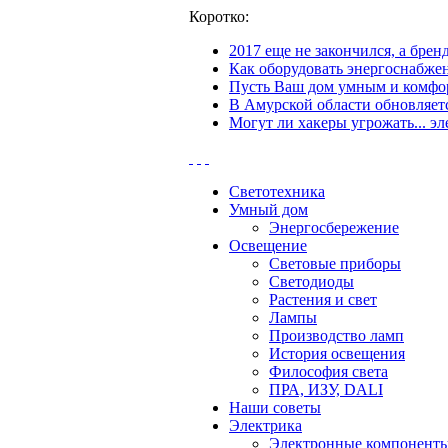
Коротко:
2017 еще не закончился, а бре
Как оборудовать энергоснабжен
Пусть Ваш дом умным и комфор
В Амурской области обновляетс
Могут ли хакеры угрожать... эл
Светотехника
Умный дом
Энергосбережение
Освещение
Световые приборы
Светодиоды
Растения и свет
Лампы
Производство ламп
История освещения
Философия света
ПРА, ИЗУ, DALI
Наши советы
Электрика
Электронные компонент