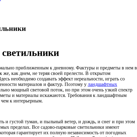
ильники
 светильники
имально приближенным к дневному. Фактуры и предметы в нем в
 же, как днем, не теряя своей прелести. В открытом
 Здесь необходимо создавать эффект нереальности, играть со
обенности материалов и фактур. Поэтому у
ландшафтных
ально мощный световой поток, но при этом очень узкий спектр
едметы и материалы искажаются. Требования к ландшафтным
, чем к интерьерным.
ь и густой туман, и пыльный ветер, и дождь, и снег и при этом
имых пределах. Все садово-парковые светильники имеют
которая гарантирует их полную независимость от погодных