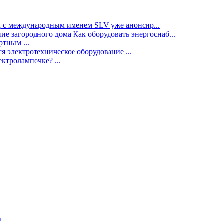
нд с международным именем SLV уже анонсир...
ие загородного дома Как оборудовать энергоснаб...
тным ...
я электротехническое оборудование ...
ектролампочке? ...
ы