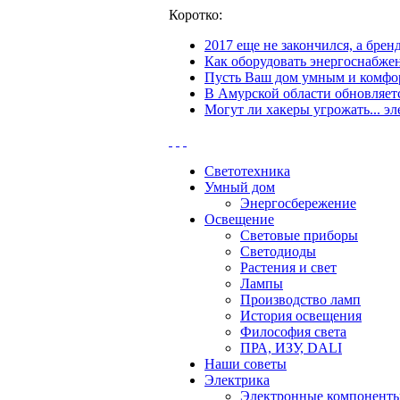
Коротко:
2017 еще не закончился, а бре
Как оборудовать энергоснабжен
Пусть Ваш дом умным и комфор
В Амурской области обновляетс
Могут ли хакеры угрожать... эл
Светотехника
Умный дом
Энергосбережение
Освещение
Световые приборы
Светодиоды
Растения и свет
Лампы
Производство ламп
История освещения
Философия света
ПРА, ИЗУ, DALI
Наши советы
Электрика
Электронные компонент