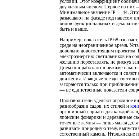
условий. Этот коэффициент обозначает
двузначным числом. Первое из них —
Минимальное значение IP — 44. Этот
размещают на фасаде под навесом ил
видов функциональных и декоративн
быть и выше.
Например, показатель IP 68 означает
среде на неограниченное время. Уст
довольно дорогостоящим проектом. 
электроэнергию светильников на сол
желанию переставлять, не рискуя зап
Днем они работают в режиме накопл
автоматически включаются и сияют 
движения. Изящные звезды светильн
загораются только при приближении 
— не единственные показатели совре
Производители уделяют огромное вн
разнообразии садов, их стилей и
кон
органичный вариант для каждой лан
японские фонарики и деревянные с
точечные лампы — лишь малая доля 
развивать природную тему, выпусти
естественный камень. Итальянские 