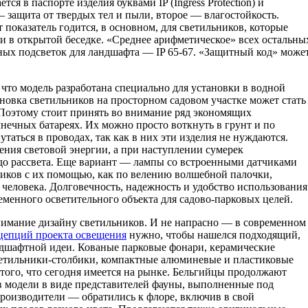
ся в паспорте изделия буквами IP (Ingress Protection) и
 защита от твердых тел и пыли, второе — влагостойкость.
 показатель годится, в основном, для светильников, которые
и в открытой беседке. «Среднее арифметическое» всех остальны
ых подсветок для ландшафта — IP 65-67. «Защитный код» може
, что модель разработана специально для установки в водной
ановка светильников на просторном садовом участке может стать
Поэтому стоит принять во внимание ряд экономящих
нечных батареях. Их можно просто воткнуть в грунт и по
утаться в проводах, так как в них эти изделия не нуждаются.
ения световой энергии, а при наступлении сумерек
до рассвета. Еще вариант — лампы со встроенными датчиками
иков с их помощью, как по велению волшебной палочки,
человека. Долговечность, надежность и удобство использования
менного осветительного объекта для садово-парковых целей.
имание дизайну светильников. И не напрасно — в современном
цепций проекта освещения
нужно, чтобы нашелся подходящий,
дшафтной идеи. Кованые парковые фонари, керамические
ветильники-столбики, компактные алюминевые и пластиковые
того, что сегодня имеется на рынке. Бельгийцы продолжают
в модели в виде представителей фауны, выполненные под
производители — обратились к флоре, включив в свой