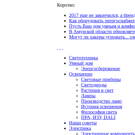
Коротко:
2017 еще не закончился, а бре
Как оборудовать энергоснабжен
Пусть Ваш дом умным и комфор
В Амурской области обновляетс
Могут ли хакеры угрожать... эл
Светотехника
Умный дом
Энергосбережение
Освещение
Световые приборы
Светодиоды
Растения и свет
Лампы
Производство ламп
История освещения
Философия света
ПРА, ИЗУ, DALI
Наши советы
Электрика
Электронные компонент