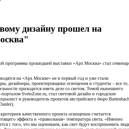
овому дизайну прошел на
осква"
ой программы прошедшей выставки «Арх Москва» стал семинар
водятся на «Арх Москве» не в первый год и уже стали
ры, дизайнеры, проектировщики освещения и студенты – все те,
ельности приходится иметь дело со светом. Темой нынешнего
-порталом SvetoZone.ru, стал световой дизайн и городские
пециалист и руководитель проектов австрийского бюро Bartenbac
anler).
 критериев качественного проекта освещении считается
епящего эффекта и «правильная» температура света. «Именно
тся с того, что мы оцениваем, как свет будут воспринимать люд