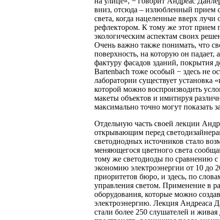
на улице», − говорит Андреас Данле
вниз, отсюда – излюбленный прием с
света, когда нацеленные вверх луч
рефлектором. К тому же этот прием 
экологическим аспектам своих реше
Очень важно также понимать, что свет
поверхность, на которую он падает, 
фактуру фасадов зданий, покрытия 
Bartenbach тоже особый − здесь не 
лаборатории существует установка «
которой можно воспроизводить усло
макеты объектов и имитируя различ
максимально точно могут показать зак
Отдельную часть своей лекции Анд
открывающим перед светодизайнерам
светодиодных источников стало воз
меняющегося цветного света сообща
тому же светодиоды по сравнению 
экономию электроэнергии от 10 до 2
приоритетов бюро, и здесь, по сло
управления светом. Применение в ра
оборудования, которые можно созда
электроэнергию. Лекция Андреаса Д
стали более 250 слушателей и живая