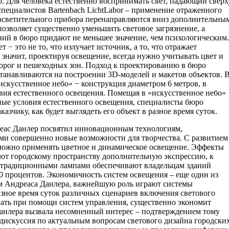
р. Для человека естественно воспринимать свет, падающий сверх
пециалистов Bartenbach LichtLabor – применение отраженного
и осветительного прибора перенаправляются вниз дополнительны
позволяет существенно уменьшить световое загрязнение, а
ний в бюро придают не меньшее значение, чем психологическим.
 − это не то, что излучает источник, а то, что отражает
а значит, проектируя освещение, всегда нужно учитывать цвет и
дорог и пешеходных зон. Подход к проектированию в бюро
останавливаются на построении 3D-моделей и макетов объектов. 
искусственное небо» − конструкция диаметром 6 метров, в
вия естественного освещения. Помещая в «искусственное небо»
ные условия естественного освещения, специалисты бюро
азчику, как будет выглядеть его объект в разное время суток.
реас Данлер посвятил инновационным технологиям,
и совершенно новые возможности для творчества. С развитием
можно применять цветное и динамическое освещение. Эффекты
ют городскому пространству дополнительную экспрессию, к
с традиционными лампами обеспечивают владельцам зданий
0 процентов. Экономичность систем освещения – еще один из
вам Андреаса Данлера, важнейшую роль играют системы
зное время суток различных сценариев включения светового
вать при помощи систем управления, существенно экономит
анлера вызвала несомненный интерес – подтверждением тому
 дискуссия по актуальным вопросам светового дизайна городски