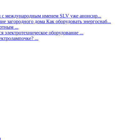
нд с международным именем SLV уже анонсир...
ие загородного дома Как оборудовать энергоснаб...
тным ...
я электротехническое оборудование ...
ектролампочке? ...
ы