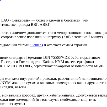
ОАО «Севкабель» — более надежен и безопасен, чем
ительстве провода ВВГ, АВВГ.
аются наличием дополнительного мелорезинового слоя изоляци
опротивление изоляции и нагрузку (2 кВ в течение 5 минут).
орудовании фирмы
Siemens
и отвечает самым строгим
аниям стандарта Германии DIN 75566/VDE 0250, нормативам
 Госстроя и Госстандарта. Кабель NYM имеет сертификат
 RU. ME03. BO3805, сертификат пожарной безопасности МВДР.
ля монтажа внутренней проводки, рассчитанной на номинально
ь NYM можно в сухих и влажных помещениях как снаружи стен,
 кладки, бетона.
, монтажных коробах, других кабель-каналах. Допускается такж
одки вне помещений (в этом случае необходимо защитить
лнечных лучей).