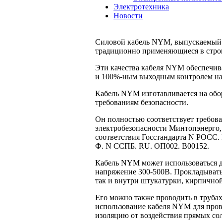
Электротехника
Новости
Силовой кабель NYM, выпускаемый 
традиционно применяющиеся в стро
Эти качества кабеля NYM обеспечив
и 100%-ным выходным контролем на с
Кабель NYM изготавливается на об
требованиям безопасности.
Он полностью соответствует требов
электробезопасности Минтопэнерго,
соответствия Госстандарта N РОСС.
Ф. N CCПБ. RU. OП002. В00152.
Кабель NYM может использоваться д
напряжение 300-500В. Прокладыват
так и внутри штукатурки, кирпичной
Его можно также проводить в трубах
использование кабеля NYM для пров
изоляцию от воздействия прямых со