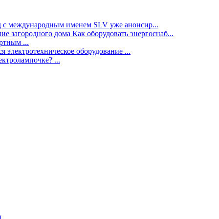
нд с международным именем SLV уже анонсир...
ие загородного дома Как оборудовать энергоснаб...
тным ...
я электротехническое оборудование ...
ектролампочке? ...
ы