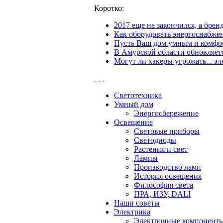
Коротко:
2017 еще не закончился, а бре
Как оборудовать энергоснабжен
Пусть Ваш дом умным и комфор
В Амурской области обновляетс
Могут ли хакеры угрожать... эл
Светотехника
Умный дом
Энергосбережение
Освещение
Световые приборы
Светодиоды
Растения и свет
Лампы
Производство ламп
История освещения
Философия света
ПРА, ИЗУ, DALI
Наши советы
Электрика
Электронные компонент