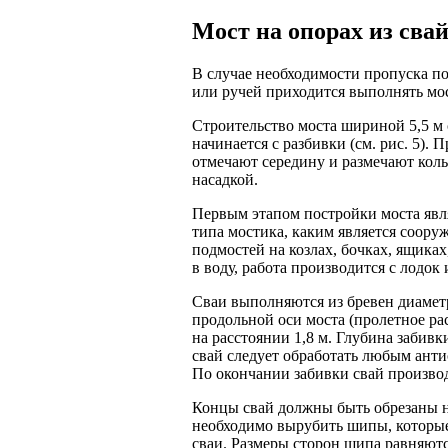
Мост на опорах из сва
В случае необходимости пропуска по
или ручей приходится выполнять мос
Строительство моста шириной 5,5 м с
начинается с разбивки (см. рис. 5).
отмечают середину и размечают кол
насадкой.
Первым этапом постройки моста явл
типа мостика, каким является соору
подмостей на козлах, бочках, ящиках
в воду, работа производится с лодок 
Сваи выполняются из бревен диамет
продольной оси моста (пролетное рас
на расстоянии 1,8 м. Глубина забив
свай следует обработать любым анти
По окончании забивки свай производ
Концы свай должны быть обрезаны на
необходимо вырубить шипы, которые
сваи. Размеры сторон шипа равняются