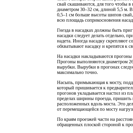
свай скашиваются, для того чтобы в 
диаметром
30–32 см,
длиной 5,5 м. В
0,5–1 см больше высоты шипов свай, 
всю площадь соприкосновения насад
Гнезда в насадках должны быть при
насадки следует делать отдельно, пр
надета. Иногда насадку скрепляют с
обхватывают насадку и крепятся к св
На насадки накладываются прогоны д
Прогоны выполняются диаметром 26 
вырубки. Вырубки в прогонах следуе
максимально точно.
Насыпь, примыкающая к мосту, подд
который пришивается к предваритель
прогонов укладывается настил из пл
пределах ширины проезда, пришить г
расположенных вдоль моста. Это дел
от перемещающейся по мосту нагрузк
По краям проезжей части на расстоя
обращенных плоской стороной к про