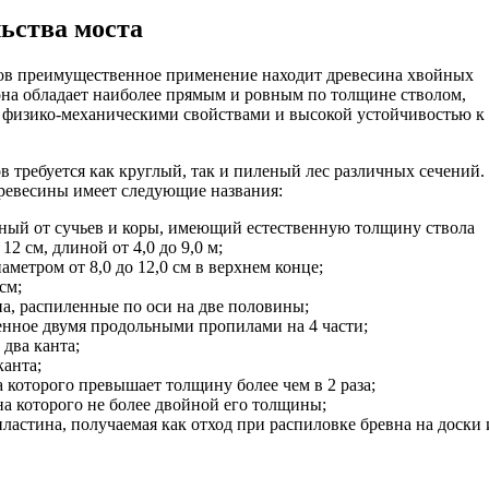
ьства моста
ов преимущественное применение находит древесина хвойных
. она обладает наиболее прямым и ровным по толщине стволом,
и физико-механическими свойствами и высокой устойчивостью к
в требуется как круглый, так и пиленый лес различных сечений.
ревесины имеет следующие названия:
ный от сучьев и коры, имеющий естественную толщину ствола
12 см, длиной от 4,0 до 9,0 м;
аметром от 8,0 до 12,0 см в верхнем конце;
см;
на, распиленные по оси на две половины;
енное двумя продольными пропилами на 4 части;
 два канта;
канта;
которого превышает толщину более чем в 2 раза;
а которого не более двойной его толщины;
пластина, получаемая как отход при распиловке бревна на доски 