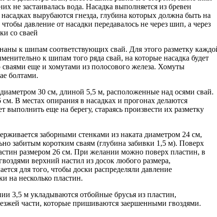
них не застаивалась вода. Насадка выполняется из бревен
 насадках вырубаются гнезда, глубина которых должна быть на
чтобы давление от насадки передавалось не через шип, а через
ки со сваей
гнаны к шипам соответствующих свай. Для этого разметку каждо
именительно к шипам того ряда свай, на которые насадка будет
о сваями еще и хомутами из полосового железа. Хомуты
ае болтами.
иаметром 30 см, длиной 5,5 м, расположенные над осями свай.
см. В местах опирания в насадках и прогонах делаются
т выполнить еще на берегу, стараясь произвести их разметку
ерживается заборными стенками из наката диаметром 24 см,
но забитым коротким сваям (глубина забивки 1,5 м). Поверх
астин размером 26 см. При желании можно поверх пластин, в
воздями верхний настил из досок любого размера,
ается для того, чтобы доски распределяли давление
и на несколько пластин.
нии 3,5 м укладываются отбойные брусья из пластин,
езжей части, которые пришиваются заершенными гвоздями.