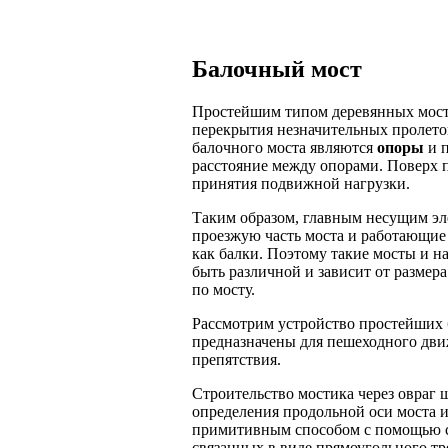
Балочный мост
Простейшим типом деревянных мос
перекрытия незначительных пролет
балочного моста являются
опоры
и п
расстояние между опорами. Поверх п
принятия подвижной нагрузки.
Таким образом, главным несущим эл
проезжую часть моста и работающие
как балки. Поэтому такие мосты и 
быть различной и зависит от размер
по мосту.
Рассмотрим устройство простейших 
предназначены для пешеходного движ
препятствия.
Строительство мостика через овраг ш
определения продольной оси моста и
примитивным способом с помощью с
связанных в виде прямоугольного тр