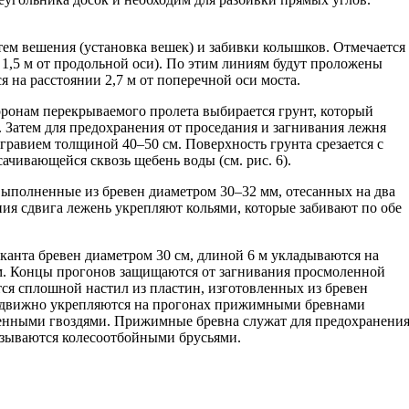
тем вешения (установка вешек) и забивки колышков. Отмечается
о 1,5 м от продольной оси). По этим линиям будут проложены
 на расстоянии 2,7 м от поперечной оси моста.
оронам перекрываемого пролета выбирается грунт, который
 Затем для предохранения от проседания и загнивания лежня
равием толщиной 40–50 см. Поверхность грунта срезается с
сачивающейся сквозь щебень воды (см. рис. 6).
ыполненные из бревен диаметром 30–32 мм, отесанных на два
ния сдвига лежень укрепляют кольями, которые забивают по обе
 канта бревен диаметром 30 см, длиной 6 м укладываются на
м. Концы прогонов защищаются от загнивания просмоленной
ся сплошной настил из пластин, изготовленных из бревен
одвижно укрепляются на прогонах прижимными бревнами
енными гвоздями. Прижимные бревна служат для предохранени
называются колесоотбойными брусьями.