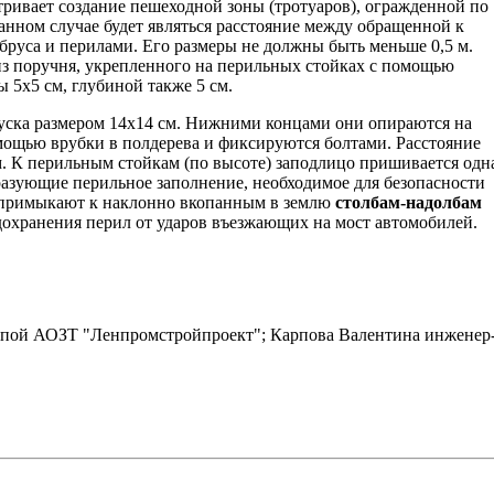
ривает создание пешеходной зоны (тротуаров), огражденной по
анном случае будет являться расстояние между обращенной к
бруса и перилами. Его размеры не должны быть меньше 0,5 м.
 из поручня, укрепленного на перильных стойках с помощью
 5х5 см, глубиной также 5 см.
уска размером 14х14 см. Нижними концами они опираются на
ощью врубки в полдерева и фиксируются болтами. Расстояние
. К перильным стойкам (по высоте) заподлицо пришивается одн
бразующие перильное заполнение, необходимое для безопасности
а примыкают к наклонно вкопанным в землю
столбам-надолбам
дохранения перил от ударов въезжающих на мост автомобилей.
уппой АОЗТ "Ленпромстройпроект"; Карпова Валентина инженер