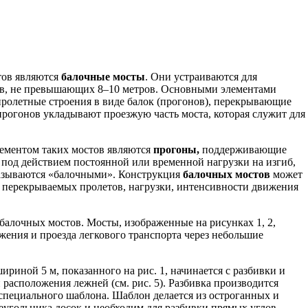
тов являются
балочные мосты
. Они устраиваются для
ов, не превышающих 8–10 метров. Основными элементами
ролетные строения в виде балок (прогонов), перекрывающие
рогонов укладывают проезжую часть моста, которая служит для
ементом таких мостов являются
прогоны,
поддерживающие
 под действием постоянной или временной нагрузки на изгиб,
называются «балочными». Конструкция
балочных мостов
может
а перекрываемых пролетов, нагрузки, интенсивности движения
балочных мостов. Мосты, изображенные на рисунках 1, 2,
ения и проезда легкового транспорта через небольшие
ириной 5 м, показанного на рис. 1, начинается с разбивки и
 расположения лежней (см. рис. 5). Разбивка производится
пециального шаблона. Шаблон делается из остроганных и
еугольника досок и необходим для разбивки прямых углов.