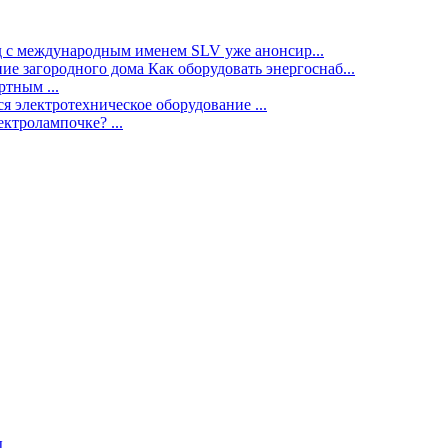
нд с международным именем SLV уже анонсир...
ие загородного дома Как оборудовать энергоснаб...
тным ...
я электротехническое оборудование ...
ектролампочке? ...
ы