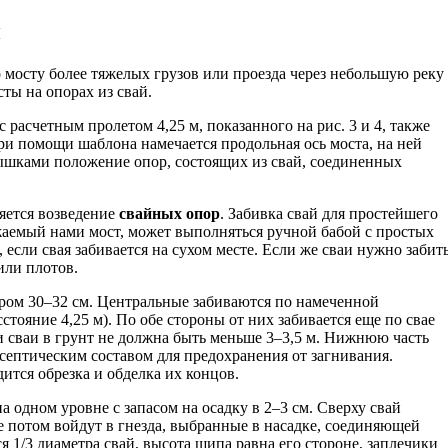
й
 мосту более тяжелых грузов или проезда через небольшую реку
ты на опорах из свай.
 расчетным пролетом 4,25 м, показанного на рис. 3 и 4, также
 При помощи шаблона намечается продольная ось моста, на ней
ышками положение опор, состоящих из свай, соединенных
яется возведение
свайных опор
. Забивка свай для простейшего
жаемый нами мост, может выполняться ручной бабой с простых
, если свая забивается на сухом месте. Если же сваи нужно забит
или плотов.
ром 30–32 см. Центральные забиваются по намеченной
стояние 4,25 м). По обе стороны от них забивается еще по свае
ки сваи в грунт не должна быть меньше 3–3,5 м. Нижнюю часть
септическим составом для предохранения от загнивания.
ится обрезка и обделка их концов.
 одном уровне с запасом на осадку в 2–3 см. Сверху свай
 потом войдут в гнезда, выбранные в насадке, соединяющей
 1/3 диаметра свай, высота шипа равна его стороне, заплечики