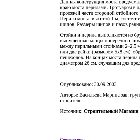
Данная конструкция моста предусмат
краю моста перилами. Тротуаром в д
проезжей части стороной отбойного 
Перила моста, высотой 1 м, состоят
шипов. Размеры шипов и пазов равны
Стойки и перила выполняются из бр
выпущенные концы поперечин с пом
между перильными стойками 2–2,5 м
или две рейки (размером 5х8 см), о
пешеходов. На концах моста перил
диаметром 26 см, служащим для пре
Опубликовано: 30.09.2003
Авторы: Васильева Марина зав. гр
строитель
Источник:
Строительный Магазин
Светотехника