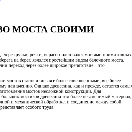
ВО МОСТА СВОИМИ
да через ручьи, речки, овраги пользовался мостами примитивных
берега на берег, являлся простейшим видом балочного моста.
чий переход через более широкое препятствие – это
ии мостов становились все более совершенными, все более
му назначению. Однако древесина, как и прежде, остается самы
зготовления мостов несложной конструкции. Для
небольших мостиков древесина тем более незаменимый материал,
ручной и механической обработке, и соединение между собой
редставляет особого труда.