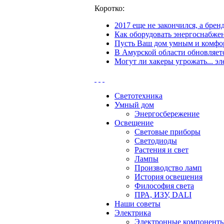
Коротко:
2017 еще не закончился, а бре
Как оборудовать энергоснабжен
Пусть Ваш дом умным и комфор
В Амурской области обновляетс
Могут ли хакеры угрожать... эл
Светотехника
Умный дом
Энергосбережение
Освещение
Световые приборы
Светодиоды
Растения и свет
Лампы
Производство ламп
История освещения
Философия света
ПРА, ИЗУ, DALI
Наши советы
Электрика
Электронные компонент