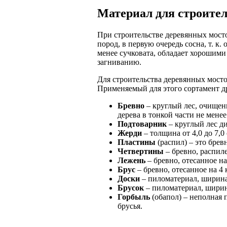
Материал для строител
При строительстве деревянных мост
пород, в первую очередь сосна, т. к
менее сучковата, обладает хорошим
загниванию.
Для строительства деревянных мосто
Применяемый для этого сортамент д
Бревно
– круглый лес, очищен
дерева в тонкой части не менее 
Подтоварник
– круглый лес ди
Жерди
– толщина от 4,0 до 7,0 
Пластины
(распил) – это брев
Четвертины
– бревно, распил
Лежень
– бревно, отесанное на
Брус
– бревно, отесанное на 4 
Доски
– пиломатериал, ширина 
Брусок
– пиломатериал, ширин
Горбыль
(обапол) – неполная 
брусья.