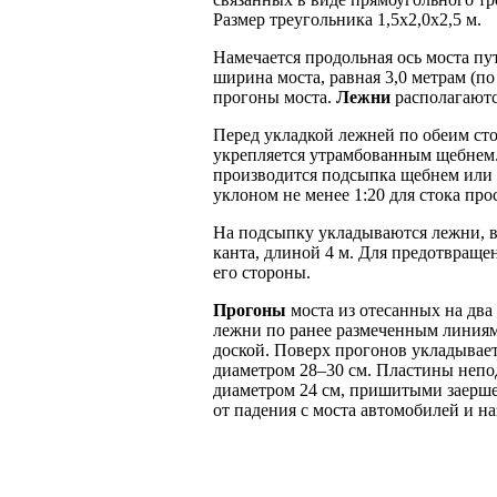
Размер треугольника 1,5х2,0х2,5 м.
Намечается продольная ось моста пу
ширина моста, равная 3,0 метрам (п
прогоны моста.
Лежни
располагаются
Перед укладкой лежней по обеим ст
укрепляется утрамбованным щебнем.
производится подсыпка щебнем или г
уклоном не менее 1:20 для стока про
На подсыпку укладываются лежни, в
канта, длиной 4 м. Для предотвраще
его стороны.
Прогоны
моста из отесанных на два
лежни по ранее размеченным линия
доской. Поверх прогонов укладывает
диаметром 28–30 см. Пластины неп
диаметром 24 см, пришитыми заерш
от падения с моста автомобилей и 