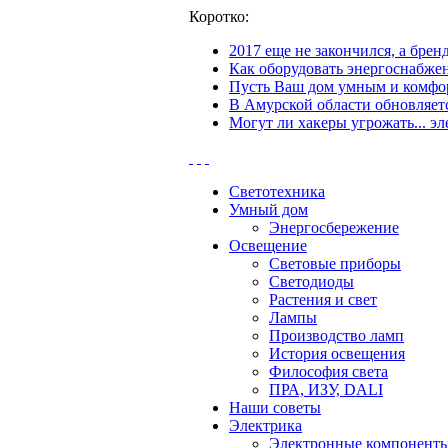
Коротко:
2017 еще не закончился, а бре
Как оборудовать энергоснабжен
Пусть Ваш дом умным и комфор
В Амурской области обновляетс
Могут ли хакеры угрожать... эл
Светотехника
Умный дом
Энергосбережение
Освещение
Световые приборы
Светодиоды
Растения и свет
Лампы
Производство ламп
История освещения
Философия света
ПРА, ИЗУ, DALI
Наши советы
Электрика
Электронные компонент