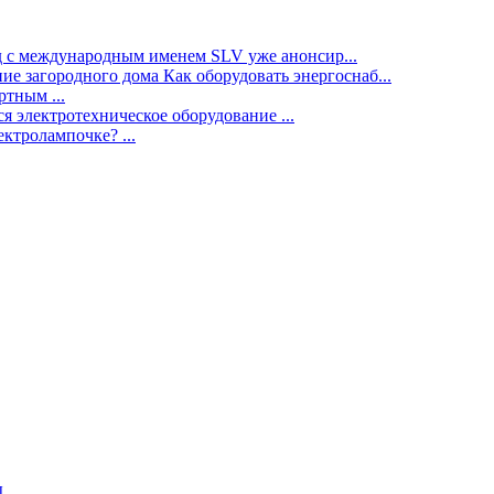
нд с международным именем SLV уже анонсир...
ие загородного дома Как оборудовать энергоснаб...
тным ...
я электротехническое оборудование ...
ектролампочке? ...
ы