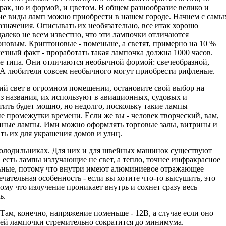
рак, но и формой, и цветом. В общем разнообразие велико и
кие виды ламп можно приобрести в нашем городе. Начнем с самы
значения. Описывать их необязательно, все итак хорошо
далеко не всем известно, что эти лампочки отличаются
новым. Криптоновые - поменьше, а светят, примерно на 10 %
езный факт - проработать такая лампочка должна 1000 часов.
же типа. Они отличаются необычной формой: свечеобразной,
. А любители совсем необычного могут приобрести рифленые.
ий свет в огромном помещении, остановите свой выбор на
з названия, их используют в авиационных, судовых и
ить будет мощно, но недолго, поскольку такие лампы
е промежутки времени. Если же вы - человек творческий, вам,
нные лампы. Ими можно оформлять торговые залы, витрины и
ть их для украшения домов и улиц.
в холодильниках. Для них и для швейных машинок существуют
есть лампы излучающие не свет, а тепло, точнее инфракрасное
льные, потому что внутри имеют алюминиевое отражающее
ечательная особенность - если вы хотите что-то высушить, это
тому что излучение проникает внутрь и сохнет сразу весь
ь.
Там, конечно, напряжение поменьше - 12В, а случае если оно
шей лампочки стремительно сократится до минимума.