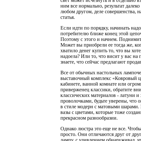
свет может исчезнуть и в отдельно вз
ним все нормально, результат далеко 
любом другом, деле совершенства, н
статья.
Если идти по порядку, начинать над
потребителю ближе конец этой цепочк
Поэтому с этого и начнем. Поднимит
Может вы приобрели ее тогда же, ко
хватило денег купить то, что вы хот
надоела? Или то, что висит у вас на
знаете, что сейчас предлагают прод
Все от обычных настольных лампоче
выставочный комплекс «Ковровый це
кабинете, ванной комнате или огром
приверженец классики, обратите вн
классических материалов - латуни и
проволочками, будьте уверены, что о
в стиле модерн с матовыми шарами.
вазы с цветами, которые тоже созданы
прекрасном разнообразии.
Однако люстра это еще не все. Чтобы
просто. Они отличаются друг от дру
лампу, с удивлением обнаруживал, ч