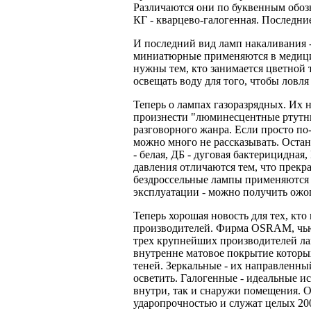
Различаются они по буквенным обозн
КГ - кварцево-галогенная. Последни
И последний вид ламп накаливания 
миниатюрные применяются в медици
нужны тем, кто занимается цветной
освещать воду для того, чтобы ловля
Теперь о лампах газоразрядных. Их 
произнести "люминесцентные ртутны
разговорного жанра. Если просто по-
можно много не рассказывать. Остан
- белая, ДБ - дуговая бактерицидна
давления отличаются тем, что прекра
бездроссельные лампы применяются
эксплуатации - можно получить ожог
Теперь хорошая новость для тех, кт
производителей. Фирма OSRAM, чью 
трех крупнейших производителей ла
внутренне матовое покрытие которы
теней. Зеркальные - их направленный
осветить. Галогенные - идеальные и
внутри, так и снаружи помещения. 
ударопрочностью и служат целых 200