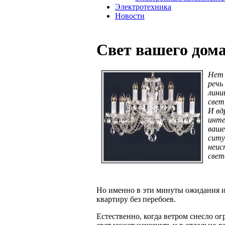
Электротехника
Новости
Свет вашего дом
Нет 
речь
лини
свет
И вд
инте
ваше
ситу
неис
свет
Но именно в эти минуты ожидания и
квартиру без перебоев.
Естественно, когда ветром снесло о