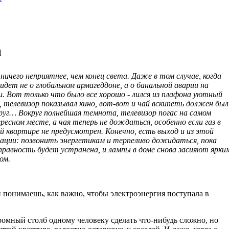
а
ничего неприятнее, чем конец света. Даже в том случае, когда
 идет не о глобальном армагеддоне, а о банальной аварии на
и. Вот только что было все хорошо - лился из плафона уютный
, телевизор показывал кино, вот-вот и чай вскипеть должен был
руг… Вокруг полнейшая темнота, телевизор погас на самом
ресном месте, а чая теперь не дождаться, особенно если газ в
й квартире не предусмотрен. Конечно, есть выход и из этой
ации: позвонить энергетикам и терпеливо дожидаться, пока
правность будет устранена, и лампы в доме снова засияют ярки
ом.
 понимаешь, как важно, чтобы электроэнергия поступала в
громный столб одному человеку сделать что-нибудь сложно, но