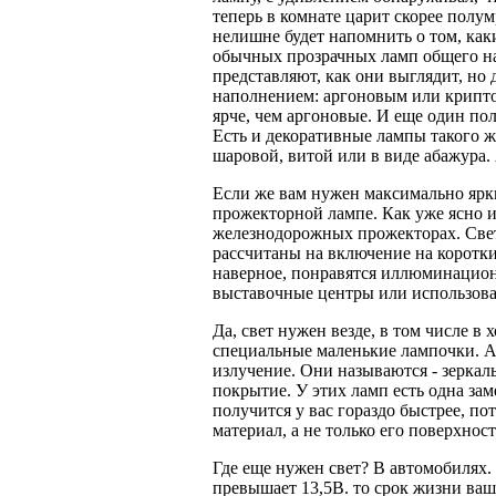
теперь в комнате царит скорее полум
нелишне будет напомнить о том, ка
обычных прозрачных ламп общего на
представляют, как они выглядит, но 
наполнением: аргоновым или крипто
ярче, чем аргоновые. И еще один пол
Есть и декоративные лампы такого 
шаровой, витой или в виде абажура
Если же вам нужен максимально ярк
прожекторной лампе. Как уже ясно и
железнодорожных прожекторах. Свет
рассчитаны на включение на коротки
наверное, понравятся иллюминацио
выставочные центры или использова
Да, свет нужен везде, в том числе 
специальные маленькие лампочки. А 
излучение. Они называются - зерка
покрытие. У этих ламп есть одна зам
получится у вас гораздо быстрее, по
материал, а не только его поверхност
Где еще нужен свет? В автомобилях. 
превышает 13,5В. то срок жизни ва