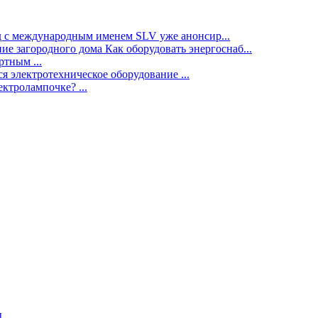
нд с международным именем SLV уже анонсир...
ие загородного дома Как оборудовать энергоснаб...
тным ...
я электротехническое оборудование ...
ектролампочке? ...
ы