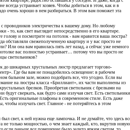
ятой квартире, радостно оставшись у соседей. И даже, когда с
не всегда устраивает хозяев. Чтобы добиться в этом, как и в
адо очень хорошо в нем разбираться. В этом вам поможет эта
о с проводников электричества к вашему дому. Но любому
и - то, как свет выглядит непосредственно в его квартире.
е голову и посмотрите на потолок - вам нравится ваша люстра?
гда обставляли свежеполученную квартиру и у вас просто не
ели? Или она вам нравилась пять лет назад, а сейчас уже немного
 потолке вас полностью устраивает… потому что вы просто не
авцы светильников?
к до шикарных хрустальных люстр предлагает торгово-
нтр». Где бы вам не понадобилось освещение: в рабочем
ном бальном зале, можно подобрать все, что угодно. Если вы
имание на люстры класса «Бриллиант», их части выполнены из
 хрустальных брелков. Приобретая светильник с брелками на
ни будут сверкать, как будто сами излучая свет. Есть светильник
 Есть оригинальные плафоны в современном стиле. Есть даже
, чтобы излучать свет. Главное - не потеряйтесь в этом
 был свет, к ней нужна еще лампочка. И не думайте, что здесь вс
га не только мощностью, о чем знает каждый, кто, вкрутив новую
то если раньше все помещение было залито ярким светом, то