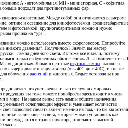
ачениям: А - автомобильная, МН - миниатюрная, С - софитная,
е больше подходят для противотуманных фар.
- кварцево-галогенные. Между собой они отличаются размером:
не, оптике и освещение для кинофотосъемки, среднегабаритны
 теле и фотосъемкой, крупногабаритными можно и нужно
 рыбы прошла на "ура".
названия можно использовать вместо скороговорок. Попробуйте
е низкого давления". Получилось? Значит, вы мастер
русски - лампа дневного света. Их тоже все видели, поэтому
овимся только на буквенных обозначениях: Л - люминецентная, 
я, М - медицинская. Люминсцентные
ртутные лампы
высокого
сно выдерживают и жару и холод (от - 40С до + 40С), такие же
 для облучения
растений
и животных. Будьте осторожны при
.
о предпочитает покупать вещи только от лучших мировых
продукция вы тоже можете приобрести здесь входит в число
мп в мире. На нашем рынке есть лампы общего назначения,
х уменьшает ослепляющий эффект и уменьшает количество
 свет позволяет сделать акцент именно на том, что бы вы хотел
сточники заливающего света, которые можно установить как
Они не нуждаются в трансформаторе, отличаются высокой
0 часов.