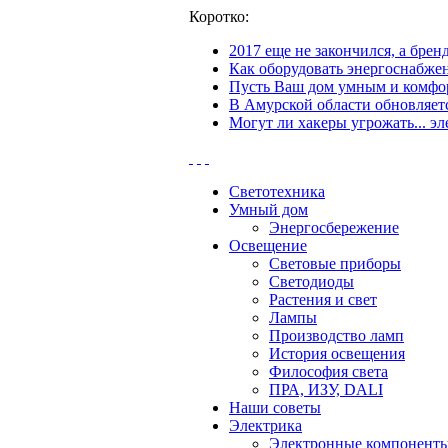
Коротко:
2017 еще не закончился, а бре
Как оборудовать энергоснабжен
Пусть Ваш дом умным и комфор
В Амурской области обновляетс
Могут ли хакеры угрожать... эл
Светотехника
Умный дом
Энергосбережение
Освещение
Световые приборы
Светодиоды
Растения и свет
Лампы
Производство ламп
История освещения
Философия света
ПРА, ИЗУ, DALI
Наши советы
Электрика
Электронные компонент