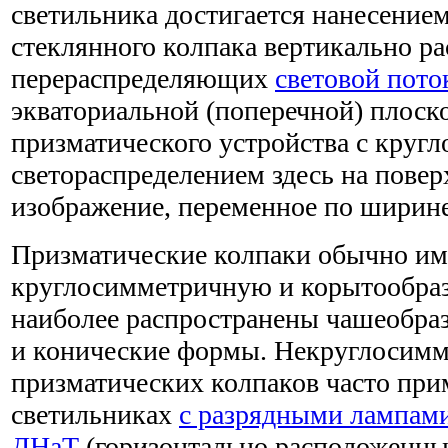
светильника достигается нанесение
стеклянного колпака вертикально р
перераспределяющих
световой пото
экваториальной (поперечной) плоско
призматического устройства с кру
светораспределением здесь на повер
изображение, переменное по ширине
Призматические колпаки обычно и
круглосимметричную и корытообра
наиболее распространены чашеобра
и конические формы. Некруглосим
призматических колпаков часто при
светильниках
с разрядными лампам
ДНаТ
(горизонтально расположенны