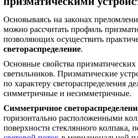
призматическими устройс
Основываясь на законах преломления
можно рассчитать профиль призмати
позволяющих осуществить практич
светораспределение
.
Основные свойства призматических 
светильников. Призматические устр
по характеру светораспределения де
симметричные и несимметричные.
Симметричное светораспределени
горизонтально расположенными ко
поверхности стеклянного колпака,
световой поток
в меридиональной пл