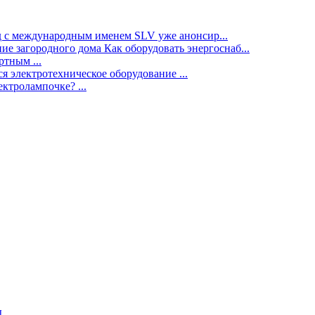
нд с международным именем SLV уже анонсир...
ие загородного дома Как оборудовать энергоснаб...
тным ...
я электротехническое оборудование ...
ектролампочке? ...
ы