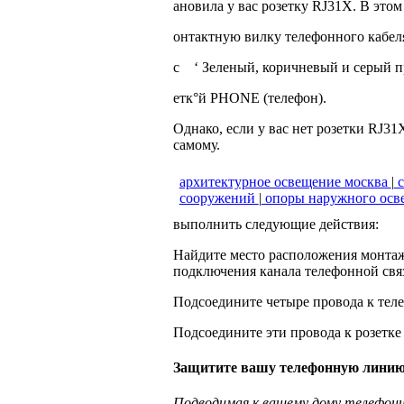
ановила у вас розетку RJ31X. В этом
онтактную вилку телефонного кабеля 
с ‘ Зеленый, коричневый и серый п
етк°й PHONE (телефон).
Однако, если у вас нет розетки RJ3
самому.
архитектурное освещение москва
|
с
сооружений
|
опоры наружного осв
выполнить следующие действия:
Найдите место расположения монтаж
подключения канала телефонной свя
Подсоедините четыре провода к теле
Подсоедините эти провода к розетке R
Защитите вашу телефонную линию
Подводимая к вашему дому телефонн