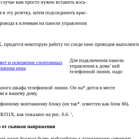
 случае вам просто нужно вставить вось-
в эту розетку, затем подсоединить крас-
ровода к клеммам на панели управления
1X, придется некоторую работу по соеди нию проводов выполнит
Для подключения панели
вет и освещение спортивных
управления к дома’ ней
ещения цена
телефонной линии, надо
ного шкафа телефонной линии. Он на* дится в месте
зи к вашему дому.
фонному монтажному блоку (он так*. известен как блок 66).
J31X, как показано на рис. 6.6. ‘,
 от скачков напряжения
ая линия должна быть подсоединен к заземленному сетевому