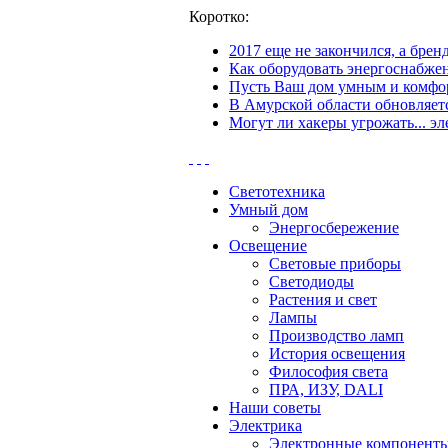
Коротко:
2017 еще не закончился, а бре
Как оборудовать энергоснабжен
Пусть Ваш дом умным и комфор
В Амурской области обновляетс
Могут ли хакеры угрожать... эл
Светотехника
Умный дом
Энергосбережение
Освещение
Световые приборы
Светодиоды
Растения и свет
Лампы
Производство ламп
История освещения
Философия света
ПРА, ИЗУ, DALI
Наши советы
Электрика
Электронные компонент