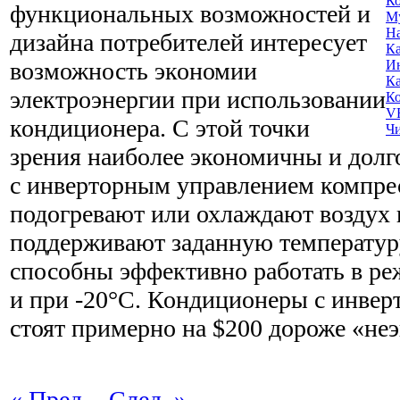
Ко
функциональных возможностей и
М
На
дизайна потребителей интересует
Ка
возможность экономии
И
Ка
электроэнергии при использовании
К
V
кондиционера. С этой точки
Ч
зрения наиболее экономичны и долг
с инверторным управлением компре
подогревают или охлаждают воздух 
поддерживают заданную температур
способны эффективно работать в ре
и при -20°С. Кондиционеры с инве
стоят примерно на $200 дороже «не
« Пред.
-
След. »