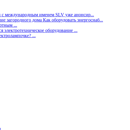
нд с международным именем SLV уже анонсир...
ие загородного дома Как оборудовать энергоснаб...
тным ...
я электротехническое оборудование ...
ектролампочке? ...
ы