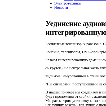
Электротехника
Новости
Уединение аудиов
интегрированну
Бесплатные телевизор tx panasonic. С
Конечно, телевизоры, DVD-проигры
j *лают интегрированную домашнюю 
^ь крутой), но центральная часть та
видимой. Замурованный в стены коа
°Ны сигналами, поступающими из си
В нашем примере мы соединяем в сис
будут проложены от стойки с аудиов
Мы рассмотрим установку кажл ^ ком
наилучших резупь • тов лучше однов