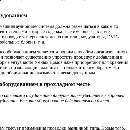
рудованием
омашняя аудиовидеосистема должна размещаться в каком-то
еют стеллажи которые содержат все имеющееся в доме
те находятся стереосистемы, усилители, модуляторы, DVD-
абельные блоки и т. д.
деооборудованием является хорошим спосо­бом организованного
 и позволяет существенно упростить процедуру добавления в
торые энту­зиасты Умных Домов даже приобретают для хранения
ойки , позволяющие выдвигать стеллаж и таким образом его
зади оборудование оказывается легко доступным.
ооборудованием в прохладном месте
о стечлажа с аудиовидеооборудова­нием убедитесь в хорошей
удования. Все это оборудование действительно будет
ем требует применения проводки различной типа. Кроме того,