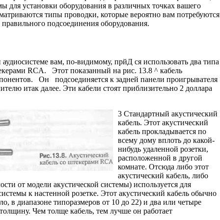
ы для установки оборудова­ния в различных точках вашего
сматриваются типы проводки, которые вероятно вам потребуются
ы правильного подсоединения оборудования.
аудиосистеме вам, по-видимому, прйД ся использовать два типа
текерами RCA. Этот показанный на рис. 13.8 ^ кабель
онентов. Он подсоединяется к задней панели проигрывателя
лителю итак далее. Эти кабели стоят приблизительно 2 доллара
3 Стандартный акустический
кабель. Этот акустический
кабель прокладыва­ется по
всему дому вплоть до какой-
нибудь удаленной розетки,
расположенной в другой
комнате. Отсюда либо этот
акустический кабель, либо
ости от модели акустической системы) используется для
истемы к настенной розетке. Этот акустический кабель обычно
о, в диапа­зоне типоразмеров от 10 до 22) и два или четыре
олщину. Чем толще кабель, тем лучше он работает