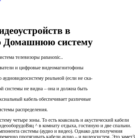
идеоустройств в
ю Домашнюю систему
истема телевизоры panasonic..
ватели и цифровые видеомагнитофоны
аудиовидеосистему реальной (если не ска-
кой системы не видна – она и должна быть
ксиальный кабель обеспечивает различные
стемы распределения.
тему четыре зоны. То есть коаксиаль и акустический кабели
идеооборудоВяц ^ в комнату отдыха, гостиную и две спальни.
понента системы (аудио и видео). Однако для получения
ременно протягивать кабели аудио – и видеосистем. Это замет3