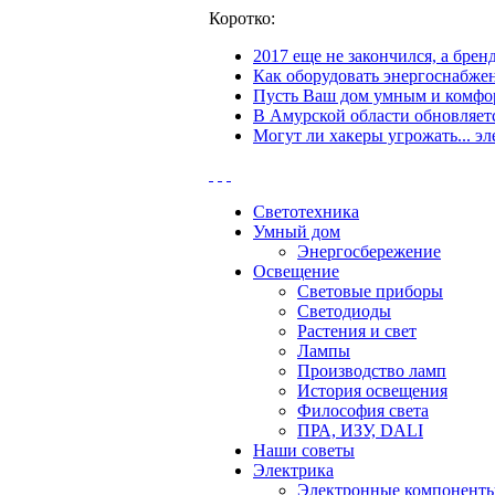
Коротко:
2017 еще не закончился, а бре
Как оборудовать энергоснабжен
Пусть Ваш дом умным и комфор
В Амурской области обновляетс
Могут ли хакеры угрожать... эл
Светотехника
Умный дом
Энергосбережение
Освещение
Световые приборы
Светодиоды
Растения и свет
Лампы
Производство ламп
История освещения
Философия света
ПРА, ИЗУ, DALI
Наши советы
Электрика
Электронные компонент