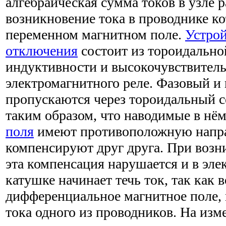
алгебраическая сумма токов в узле р
возникновение тока в проводнике к
переменном магнитном поле.
Устрой
отключения
состоит из тороидальн
индуктивности и высокочувствител
электромагнитного реле. Фазовый и
пропускаются через тороидальный 
таким образом, что наводимые в нё
поля
имеют противоположную напра
компенсируют друг друга. При возн
эта компенсация нарушается и в эл
катушке начинает течь ток, так как 
дифференциальное магнитное поле, 
тока одного из проводников. На изм