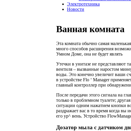
Электротехника
Новости
Ванная комната
Эта комната обычно самая маленькая 
много способов расширения возможн
Умном Доме, она не будет являть
Утечки в унитазе не представляют т
вентиля – вызванные наростом минер
воды. Это конечно увеличит ваши с
в устройстве Flo ‘ Manager применяе
главный контроллер при обнаружени
После передачи этого сигнала на гл
только в проблемном туалете; другая
ситуации одним нажатием кнопки во
раздражает вас в то время когда вы
его yp^ вень. Устройство FlowManage
Дозатор мыла с датчиком д