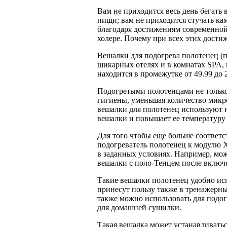
Вам не приходится весь день бегать
пищи; вам не приходится стучать ка
благодаря достижениям современной
холере. Почему при всех этих дос­т
Вешалки для подогрева полотенец (п
шикарных отелях и в комнатах SPA, 
находится в промежутке от 49.99 до
Подогретыми полотенцами не только
гигиены, уменьшая количество микр
вешалки для полотенец используют н
вешалки и повышает ее темпера­туру
Для того чтобы еще больше соответс
подогреватель полотенец к модулю X
в заданных условиях. Например, мо
вешалки с поло-Тенцем после включе
Такие вешалки полотенец удобно исп
принесут пользу также в тренажерных
также можно использовать для подо
для домашней сушилки.
Такая вешалка может устанавливатьс