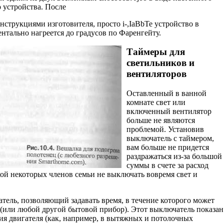
о устройства. После
нструкциями изготовителя, просто i-,IaBbTe устройство в
ентально нагреется до градусов по Фаренгейту.
Таймеры для
светильников и
вентиляторов
Оставленный в ванной
комнате свет или
включенный вентилятор
больше не являются
проблемой. Установив
выключатель с таймером,
вам больше не придет­ся
раздражаться из-за большой
суммы в счете за расход
ой некоторых членов семьи не выключать вовремя свет и
тель, позволяющий задавать время, в течение которого может
р (или любой другой бытовой прибор). Этот выключатель показан
чия двигателя (как, например, в вытяжных и потолочных