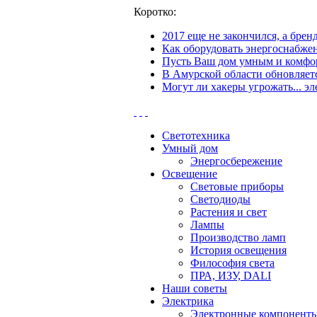
Коротко:
2017 еще не закончился, а бре
Как оборудовать энергоснабжен
Пусть Ваш дом умным и комфор
В Амурской области обновляетс
Могут ли хакеры угрожать... эл
Светотехника
Умный дом
Энергосбережение
Освещение
Световые приборы
Светодиоды
Растения и свет
Лампы
Производство ламп
История освещения
Философия света
ПРА, ИЗУ, DALI
Наши советы
Электрика
Электронные компонент