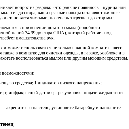
никает вопрос из разряда: «что раньше появилось – курица или
е мыло из дозатора, ваши грязные пальцы оставляют жирные
уки становятся чистыми, но теперь загрязнен дозатор мыла.
лючается в применении дозатора мыла (подоб­ного
ничной ценой 34.99 доллара США), который работает под
требует вмешательства рук.
ах и может использоваться не только в ванной комнате вашего
 также в комнатке для очистки одежды, в гараже, хозблоке и в
захотеть восполь­зоваться мылом или другим моющим средством,
и возможностями:
ющего средства; 1 индикатор низкого напряжения;
и; г, инфракрасный датчик; т регулировка подачи жидкости от
– закрепите его на стене, установите батарей­ку и наполните
тенец