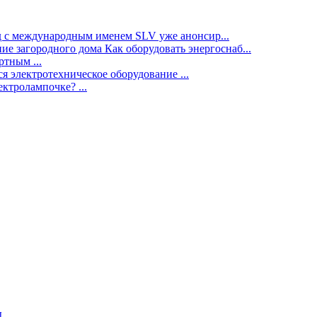
нд с международным именем SLV уже анонсир...
ие загородного дома Как оборудовать энергоснаб...
тным ...
я электротехническое оборудование ...
ектролампочке? ...
ы