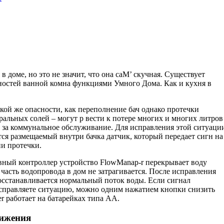
в доме, но это не значит, что она саМ’ скучная. Существует
остей ванной комна функциями Умного Дома. Как и кухня в
акой же опасности, как переполнение бач однако протечки
альных солей – могут р вести к потере многих и многих литров
ч за коммунальное обслуживание. Для исправления этой ситуаци
тся размещаемый внутри бачка датчик, который передает сигн на
и протечки.
авный контроллер устройство FlowManap-r перекрывает воду
 часть водопровода в дом не затрагивается. После исправления
сста­навливается нормальный поток воды. Если сигнал
 исправляете ситуацию, можно одним нажатием кнопки снизить
r работает на батарейках типа АА.
вижения