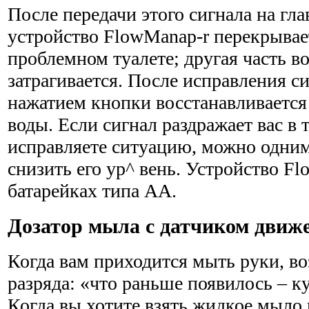
После передачи этого сигнала на гл
устройство FlowManap-r перекрывает
проблемном туалете; другая часть в
затрагивается. После исправления с
нажатием кнопки восста­навливаетс
воды. Если сигнал раздражает вас в 
исправляете ситуацию, можно одни
снизить его yp^ вень. Устройство Fl
батарейках типа АА.
Дозатор мыла с датчиком движ
Когда вам приходится мыть руки, во
разряда: «что раньше появилось – к
Когда вы хотите взять жидкое мыло 