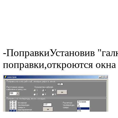
-ПоправкиУстановив "гал
поправки,откроются окна 