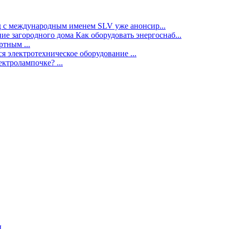
нд с международным именем SLV уже анонсир...
ие загородного дома Как оборудовать энергоснаб...
тным ...
я электротехническое оборудование ...
ектролампочке? ...
ы