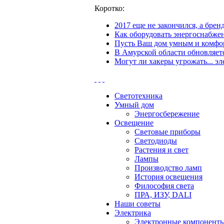
Коротко:
2017 еще не закончился, а бре
Как оборудовать энергоснабжен
Пусть Ваш дом умным и комфор
В Амурской области обновляетс
Могут ли хакеры угрожать... эл
Светотехника
Умный дом
Энергосбережение
Освещение
Световые приборы
Светодиоды
Растения и свет
Лампы
Производство ламп
История освещения
Философия света
ПРА, ИЗУ, DALI
Наши советы
Электрика
Электронные компонент