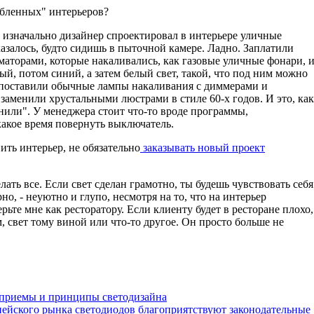
убленных" интерьеров?
" изначально дизайнер спроектировал в интерьере уличные
казалось, будто сидишь в пыточной камере. Ладно. Заплатили
маторами, которые накаливались, как газовые уличные фонари, 
ый, потом синий, а затем белый свет, такой, что под ним можно
, поставили обычные лампы накаливания с диммерами и
заменили хрустальными люстрами в стиле 60-х годов. И это, как
нили". У менеджера стоит что-то вроде программы,
акое время повернуть выключатель.
ить интерьер, не обязательно
заказывать новый проект
лать все. Если свет сделан грамотно, ты будешь чувствовать себя
но, - неуютно и глупо, несмотря на то, что на интерьер
ьте мне как ресторатору. Если клиенту будет в ресторане плохо,
м, свет тому виной или что-то другое. Он просто больше не
 приемы и принципы светодизайна
ропейского рынка светодиодов благоприятствуют законодательные