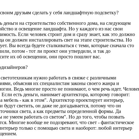
своим друзьям сделать у себя ландшафтную подсветку?
есть деньги на строительство собственного дома, на следующем
ойство и освещение ландшафта. Но у каждого из нас свои
мость. Если человек строит дом и сразу знает, как это должно
гда он должен инсталлировать свет на этапе строительства. Но
ет. Вы всегда будете сталкиваться с теми, которые сначала сто
пили, потом - тот ли проект они утвердили, и так до
осите их об освещении, они просто пошлют вас.
тодизайнеров?
 светотехникам нужно работать в связке с различными
ями, объясняя их специалистам законы своего жанра и
огии. Ведь многие просто не понимают, о чем речь идет. Челове
 Если есть деньги, нанимает архитектора, которому говорит:
 а мебель - как в этом". Архитектор проектирует интерьер,
и будут светить, он даже не догадывается, потому что он
точники света, а как предметы определенной формы. Да
не умеем работать со светом". Но до того, чтобы позвать
тся. Многие вообще не подозревают, что свет - фантастическое
нтерьер только с помощью света и наоборот: любой интерьер
щением.