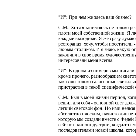
"И": При чем же здесь ваш бизнес?
С.М.: Хотя я занимаюсь не только рес
плоти моей собственной жизни. Я лю
каждые выходные. Я же сразу думаю о
ресторанах: хочу, чтобы посетители 
любым столиком. И я знаю, какую ог
закончил в свое время художественну
интересовали меня всегда.
"И": В одном из номеров мы писали 
кроме прочего, разнообразием светот
заказали только галогенные светиль
пристрастия в такой специфической 
С.М.: Был в моей жизни период, ког
решил для себя - основной свет дол
легкий световой фон. Но ими нельзя
абсолютно плоским, начисто лишается
которую мы создали вместе с Федей 
сейчас в киноиндустрии, когда-то в
последователями новой школы, кото