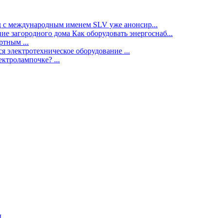
нд с международным именем SLV уже анонсир...
ие загородного дома Как оборудовать энергоснаб...
тным ...
я электротехническое оборудование ...
ектролампочке? ...
ы