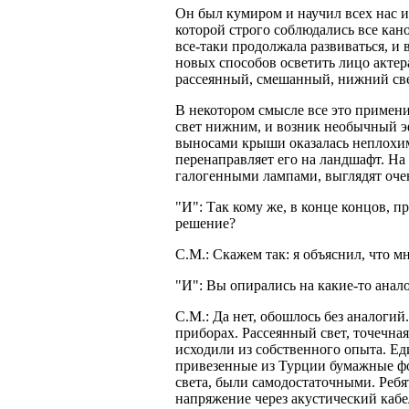
Он был кумиром и научил всех нас ис
которой строго соблюдались все кан
все-таки продолжала развиваться, и
новых способов осветить лицо актера
рассеянный, смешанный, нижний свет
В некотором смысле все это примен
свет нижним, и возник необычный эф
выносами крыши оказалась неплохим 
перенаправляет его на ландшафт. На
галогенными лампами, выглядят оче
"И": Так кому же, в конце концов, 
решение?
С.М.: Скажем так: я объяснил, что м
"И": Вы опирались на какие-то анал
С.М.: Да нет, обошлось без аналоги
приборах. Рассеянный свет, точечная 
исходили из собственного опыта. Еди
привезенные из Турции бумажные фо
света, были самодостаточными. Ребя
напряжение через акустический кабе