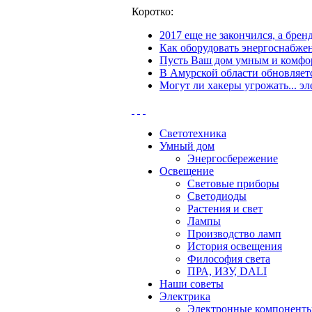
Коротко:
2017 еще не закончился, а бре
Как оборудовать энергоснабжен
Пусть Ваш дом умным и комфор
В Амурской области обновляетс
Могут ли хакеры угрожать... эл
Светотехника
Умный дом
Энергосбережение
Освещение
Световые приборы
Светодиоды
Растения и свет
Лампы
Производство ламп
История освещения
Философия света
ПРА, ИЗУ, DALI
Наши советы
Электрика
Электронные компонент