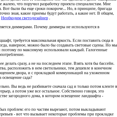
не жалею, что поручил разработку проекта специалистам. Мне
 Вот были бы еще сроки покороче... Но, в принципе, бригада
точно зная, какие приемы будут работать, а какие нет. В общем,
.
Необходим светодизайнер
.
вляется диммерами. Почему диммеры не используются в
шафт, требуется максимальная яркость. Если поставить сюда в
тогда, наверное, можно было бы создавать световые сцены. Но м
и поэтому по максимуму использовали каждый. Галогенные
опотребление.
ее делать сразу, а не на последнем этапе. Взять хотя бы бассейн.
ства, расположить в нем светильники, тем дешевле в конечном
мощением двора, и с прокладкой коммуникаций на ухоженном
за освещение сада?
ельно. Вы ведь не разбиваете сначала сад и только потом клеите 
ерьер, а потом уже все остальное. Собственно говоря, это
йстве загородного дома, в котором освещение ландшафта -
собых проблем: его по частям вырезают, потом выкладывают
деревьев - вот что вызывает некоторые проблемы при прокладке