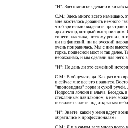
"И": Здесь многое сделано в китайско
С.М.: Здесь много всего намешано, э
мне захотелось добавить немного "аз
чтоб зрительно выделить пространст
архитектор, который выстроил дом. 
синего пластика, поэтому решил, чт
ни на финский, ни на русский народ
очень понравилась. Мы с ним вместе 
горка, подвесной мост и так далее. 
необходимо, и мы сделали для него 
"И": Не дань ли это семейной истор
С.М.: В общем-то, да. Как раз в то 
и сейчас мне все это нравится. Восто
"японовидная" горка и сухой ручей.
Подросли яблоня и алыча. Беседка, в
стеклянным павильоном, в нем можно
позволяет сидеть под открытым небо
"И": Знаете, какой у меня вдруг возн
обратились к профессионалам?
С.М.: Я и в самом деле много всего 