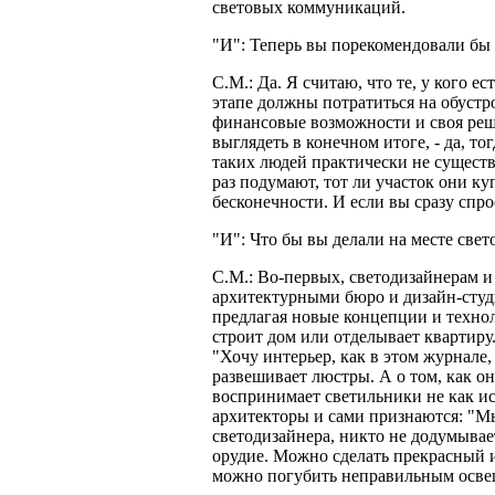
световых коммуникаций.
"И": Теперь вы порекомендовали бы 
С.М.: Да. Я считаю, что те, у кого 
этапе должны потратиться на обустр
финансовые возможности и своя реши
выглядеть в конечном итоге, - да, то
таких людей практически не существу
раз подумают, тот ли участок они ку
бесконечности. И если вы сразу спр
"И": Что бы вы делали на месте све
С.М.: Во-первых, светодизайнерам и
архитектурными бюро и дизайн-студи
предлагая новые концепции и технол
строит дом или отделывает квартиру.
"Хочу интерьер, как в этом журнале,
развешивает люстры. А о том, как он
воспринимает светильники не как ис
архитекторы и сами признаются: "Мы 
светодизайнера, никто не додумывае
орудие. Можно сделать прекрасный и
можно погубить неправильным осве