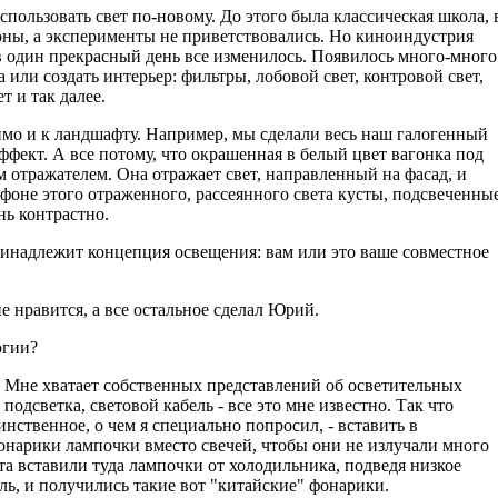
пользовать свет по-новому. До этого была классическая школа, 
оны, а эксперименты не приветствовались. Но киноиндустрия
 в один прекрасный день все изменилось. Появилось много-много
 или создать интерьер: фильтры, лобовой свет, контровой свет,
 и так далее.
имо и к ландшафту. Например, мы сделали весь наш галогенный
фект. А все потому, что окрашенная в белый цвет вагонка под
отражателем. Она отражает свет, направленный на фасад, и
 фоне этого отраженного, рассеянного света кусты, подсвеченны
нь контрастно.
принадлежит концепция освещения: вам или это ваше совместное
не нравится, а все остальное сделал Юрий.
огии?
й. Мне хватает собственных представлений об осветительных
подсветка, световой кабель - все это мне известно. Так что
нственное, о чем я специально попросил, - вставить в
нарики лампочки вместо свечей, чтобы они не излучали много
та вставили туда лампочки от холодильника, подведя низкое
ль, и получились такие вот "китайские" фонарики.