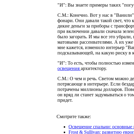
"И": Вы знаете примеры таких "пог
С.М.: Конечно. Вот у нас в "Ванили
фонари. Они давали такой свет, что 
дикие деньги за приборы с трансфор
при включении давали сначала зелен
было загорать. И мы все это убрали
матовыми рассеивателями. А их уже 
мне кажется, изменило интерьер "Ва
подсказывающей, на какую риску в к
"И": То есть, чтобы полностью измен
освещения
архитектору.
С.М.: О чем и речь. Светом можно де
потрясающе в интерьере. Если бездар
потрачены миллионы долларов. Повер
он вряд ли станет задумываться о то
придет.
Смотрите также:
Освещение спальни: основные
Frost & Sullivan: развитию ев