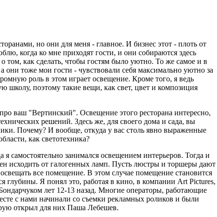
торанами, но они для меня - главное. И бизнес этот - плоть от
блю, когда ко мне приходят гости, и они собираются здесь
 том, как сделать, чтобы гостям было уютно. То же самое и в
- а они тоже мои гости - чувствовали себя максимально уютно за
ромную роль в этом играет освещение. Кроме того, я ведь
ю школу, поэтому такие вещи, как свет, цвет и композиция
про ваш "Вертинский". Освещение этого ресторана интересно,
ехнических решений. Здесь же, для своего дома и сада, вы
ники. Почему? И вообще, откуда у вас столь явно выраженные
области, как светотехника?
да я самостоятельно занимался освещением интерьеров. Тогда и
жен исходить от галогенных ламп. Пусть люстры и торшеры дают
 освещать все помещение. В этом случае помещение становится
 глубины. Я понял это, работая в кино, в компании Art Pictures,
Бондарчуком лет 12-13 назад. Многие операторы, работающие
месте с нами начинали со съемки рекламных роликов и были
рую открыл для них Паша Лебешев.