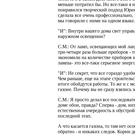
меньше потратил бы. Но все-таки я 
понравился творческий подход Юрия.
сделала все очень профессионально, 
мы говорили с ними на одном языке
"И": Внутри вашего дома свет упра
наружном освещении?
С.М.: От ламп, освещающих мой ланд
три-четыре раза больше приборов - 
экономили на количестве приборов 
лампы- это все-таки серьезное энерг
"И": Не секрет, что все гораздо удобн
Чем раньше, еще на этапе строитель
итоге обойдутся работы. То же и с 
газоне. Почему вы не сразу взялись 
С.М.: Я просто делал все последоват
доме обои, правда? Сперва - дом, инт
естественная очередность в обустро
последний этап.
А что касается газона, то там нет о
обратно - и никаких следов. Корни 