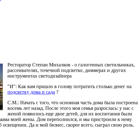
Ресторатор Степан Михалков - о галогенных светильниках,
рассеивателях, точечной подсветке, диммерах и других
инструментах светодизайнера
"И": Как вам пришло в голову потратить столько денег на
подсветку дома и сада
?
С.М.: Начать с того, что основная часть дома была построена
восемь лет назад. После этого моя семья разрослась: у нас с
женой появилось еще двое детей, для их воспитания были
 мама моей жены. Дом переполнился, и мы пристроили к нему
б освещении. Да и мой бизнес, скорее всего, сыграл свою роль.