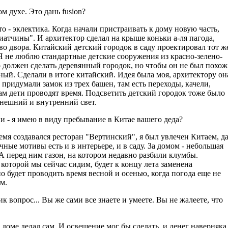
м духе. Это дань fusion?
то - эклектика. Когда начали пристраивать к дому новую часть,
иатчины". И архитектор сделал на крыше коньки а-ля пагода,
во двора. Китайский детский городок в саду проектировал тот ж
Я не люблю стандартные детские сооружения из красно-зелено-
о должен сделать деревянный городок, но чтобы он не был похож
ный. Сделали в итоге китайский. Идея была моя, архитектору он
придумали замок из трех башен, там есть переходы, качели,
Там дети проводят время. Подсветить детский городок тоже было
внешний и внутренний свет.
ии - я имею в виду пребывание в Китае вашего деда?
время создавался ресторан "Вертинский", я был увлечен Китаем, д
чные мотивы есть и в интерьере, и в саду. За домом - небольшая
 А перед ним газон, на котором недавно разбили клумбы.
 которой мы сейчас сидим, будет к концу лета заменена
 будет проводить время весной и осенью, когда погода еще не
м.
ик вопрос... Вы же сами все знаете и умеете. Вы не жалеете, что
в доме делал сам. И освещение мог бы сделать, и денег наверняка