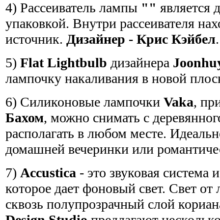
4) Рассеиватель лампы
""
является д
упаковкой. Внутри рассеивателя на
источник.
Дизайнер - Крис Кэйбел
5)
Flat Lightbulb
дизайнера
Joonhu
лампочку накаливания в новой плос
6) Силиконовые лампочки
Vaka
, п
Бахом
, можно снимать с деревянног
располагать в любом месте. Идеаль
домашней вечеринки или романтиче
7)
Accustica
- это звуковая система 
которое дает фоновый свет. Свет от
сквозь полупрозрачный слой кориан
Design Studio
предлагают несколько