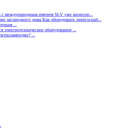
нд с международным именем SLV уже анонсир...
ие загородного дома Как оборудовать энергоснаб...
тным ...
я электротехническое оборудование ...
ектролампочке? ...
ы