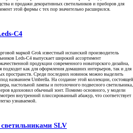
одства и продажи декоративных светильников и приборов для
имент этой фирмы с тех пор значительно расширился.
Leds-C4
орговой маркой Grok известный испанский производитель
льников Leds-C4 выпускает широкий ассортимент
качественной продукции современного новаторского дизайна,
я подходит как для оформления домашних интерьеров, так и для
ых пространств. Среди последних новинок можно выделить
под названием Umbrella. На создание этой коллекции, состояще
шера, настольной лампы и потолочного подвесного светильника,
неров вдохновил обычный зонт. Помимо основного, у модели
мотрен внутренний плиссированный абажур, что соответствует
легко узнаваемой.
 светильниками SLV