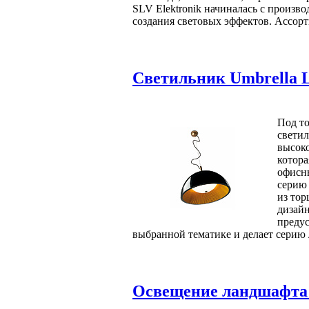
SLV Elektronik начиналась с произв
создания световых эффектов. Ассорт
Светильник Umbrella 
Под т
свети
высоко
котора
офисн
серию 
из тор
дизай
предус
выбранной тематике и делает серию 
Освещение ландшафта