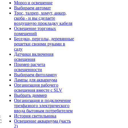
Мороз и освещение
Выбираем автомат
Трос, талреп, хомут, анкер,
скоба - и вы сделаете
воздушную прокладку кабеля
Освещение торговых
помещений
Беседки, перголы, деревянные
решетки своими руками в
саду
Датчики включения
освещения
Пример расчета
освещенности
Выбираем фитолампу
Лампы для аквариума
Организация рабочего
освещения вместе с SLV
Выбрать диммер
Организация и подключение
трехфазного электрического
ввода бытовым потребителем
История светильника
й
Освещение аквариума (часть
С
2)