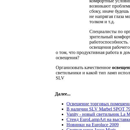
комфортные условия
возникают проблемы
сбоку, иначе будешь
не напрягая глаза 
толком и т.д.
Специалисты по орг
зрительный комфорт
работоспособность.
освещения рабочего
о том, что продуктивная работа в д
освещения?
Организовать качественное
освещен
светильники и какой тип ламп испо
SLV
Далее...
Освещение торговых помещен
В наличии SLV Marbel SPOT 7
Vanity - новый светильник La M
Стенд EuroLampArt на выставке
Новинки на Euroluce 2009
Светильники Jacco Maris