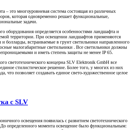
а – это многоуровневая система состоящая из различных
оров, которая одновременно решает функциональные,
циональные задачи.
го оборудования определяется особенностями ландшафта и
уемой территории. При освещении ландшафтов применяются
 и болларды, встраиваемые в грунт светильники направленного
еносные малогабаритные светильники . Все светильники должны
непроницаемыми и иметь степень защиты не менее IP 65.
ого светотехнического концерна SLV Elektronik GmbH все
единое стилистическое решение. Более того, у многих из них
да, что позволяет создавать единое свето-художественное целое
ка c SLV
оничного освещения появилась с развитием светотехнического
 До определенного момента освещение было функциональным: