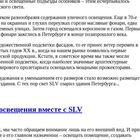
и и освещенные подъезды особняков – этим исчерпывалось
кого света.
веком разнообразия содержания уличного освещения. Еще в 70-е
 на окраинах и глухих переулках горели масляные фонари, едва
емных улицах. Затем город освещался керосином и газом. Первы
 фонари зажглись в Петербурге в конце позапрошлого века.
удожественной подсветки фасадов, то ее принес ветер перемен в
стых годов ХХ в., когда на нашем рынке появились первые
кой продукции. Кстати, в советское время мы также могли
венной подсветки, когда наиболее значимые архитектурные
 мирового пролетариата освещались мощными прожекторами.
рудования и уменьшением его размеров стало возможно размещат
дания. С тех пор свет SLV озарил здания Петербурга...
освещения вместе с SLV
, мы часто обращаем внимание лишь на его внешний вид. И при
 о его главном назначении – освещать помещение, создавать