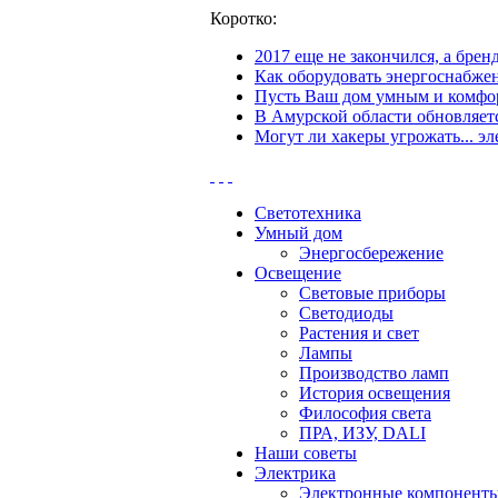
Коротко:
2017 еще не закончился, а бре
Как оборудовать энергоснабжен
Пусть Ваш дом умным и комфор
В Амурской области обновляетс
Могут ли хакеры угрожать... эл
Светотехника
Умный дом
Энергосбережение
Освещение
Световые приборы
Светодиоды
Растения и свет
Лампы
Производство ламп
История освещения
Философия света
ПРА, ИЗУ, DALI
Наши советы
Электрика
Электронные компонент