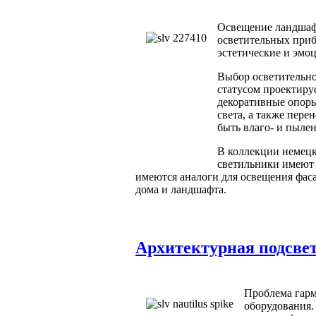
Освещение ландшафт
осветительных приб
эстетические и эмо
Выбор осветительно
статусом проектир
декоративные опоры
света, а также пер
быть влаго- и пыле
В коллекции немецк
светильники имеют 
имеются аналоги для освещения фаса
дома и ландшафта.
Архитектурная подсвет
Проблема гарм
оборудования.