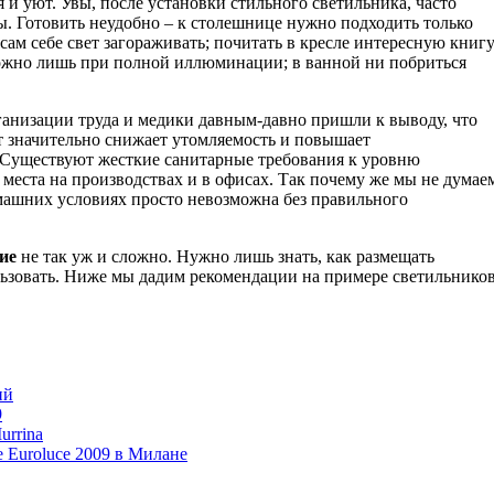
 и уют. Увы, после установки стильного светильника, часто
. Готовить неудобно – к столешнице нужно подходить только
 сам себе свет загораживать; почитать в кресле интересную книг
можно лишь при полной иллюминации; в ванной ни побриться
анизации труда и медики давным-давно пришли к выводу, что
 значительно снижает утомляемость и повышает
 Существуют жесткие санитарные требования к уровню
 места на производствах и в офисах. Так почему же мы не думае
омашних условиях просто невозможна без правильного
ие
не так уж и сложно. Нужно лишь знать, как размещать
льзовать. Ниже мы дадим рекомендации на примере светильнико
ий
9
urrina
 Euroluce 2009 в Милане