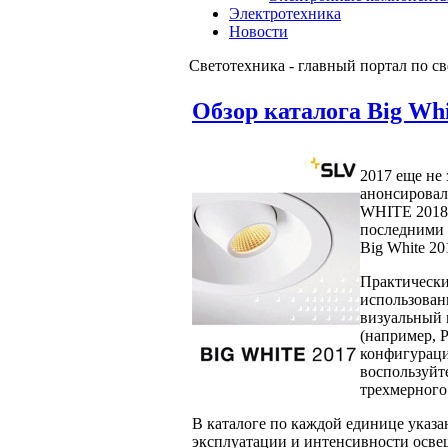
Электротехника
Новости
Светотехника - главный портал по с
Обзор каталога Big Whi
2017 еще не
анонсировал
WHITE 2018 
последними 
Big White 20
Практически
использован
визуальный 
(например, P
конфигураци
воспользуйте
трехмерного
В каталоге по каждой единице указан
эксплуатации и интенсивности осве