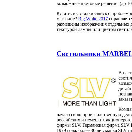
возможные цветовые решения (до 10 
Кстати, вы сталкивались с проблемой
магазине?
Big White 2017
справляетс
размещены изображения отдельных д
текстурой лампы или цветом светил
Светильники MARBEL
В нас
светил
возмож
дизайн
познак
заказа
Компа
начала свою производственную деяте
российских и немецких акционеров. 
фирмы SLV. Германская фирма SLV E
1979 года, более 30 лет, марка SLV 