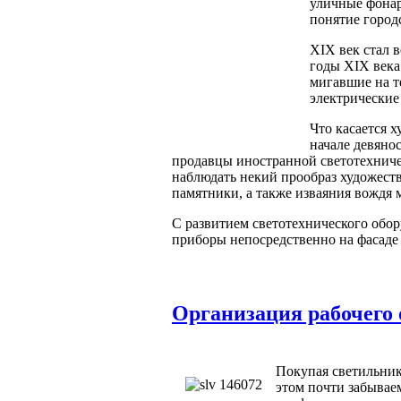
уличные фонар
понятие городс
XIX век стал 
годы XIX века
мигавшие на т
электрические
Что касается х
начале девяно
продавцы иностранной светотехничес
наблюдать некий прообраз художест
памятники, а также изваяния вождя
С развитием светотехнического обо
приборы непосредственно на фасаде з
Организация рабочего 
Покупая светильник
этом почти забываем