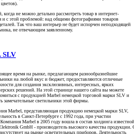
цветов).
, когда не можно детально рассмотреть товар в интернет-
я и с этой проблемой: над общими фотографиями товаров
еталей. Так что ваш интерьер не будет испорчен неподходящей
ьника, не отвечающим заявленному.
 SLV
тоящее время на рынке, предлагающем разнообразнейшие
ьники на любой вкус и бюджет, предоставляются отличные
ности для создания эксклюзивных, интересных, ярких
ерских решений. На этой странице нашего сайта вы можете
омиться с продукцией Marbel немецкой торговой марки SLV и
ть замечательные светильники этой фирмы.
ния Marbel, представляющая продукцию немецкой марки SLV,
льность в Санкт-Петербурге с 1992 года, при участии
Компания Marbel в 2005 году вошла в состав холдинга известно
lektronik GmbH - производитель высокого качества продукции. 
присутствует на рынке осветительных приборов. Деятельность