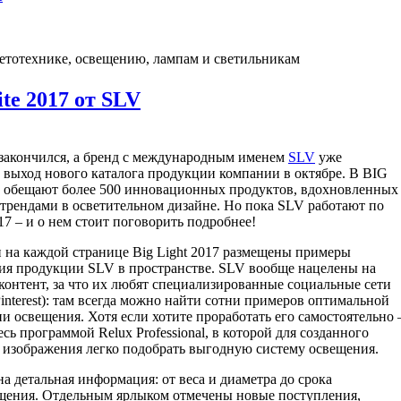
ветотехнике, освещению, лампам и светильникам
te 2017 от SLV
 закончился, а бренд с международным именем
SLV
уже
 выход нового каталога продукции компании в октябре. В BIG
обещают более 500 инновационных продуктов, вдохновленных
трендами в осветительном дизайне. Но пока SLV работают по
17 – и о нем стоит поговорить подробнее!
 на каждой странице Big Light 2017 размещены примеры
ия продукции SLV в пространстве. SLV вообще нацелены на
контент, за что их любят специализированные социальные сети
interest): там всегда можно найти сотни примеров оптимальной
и освещения. Хотя если хотите проработать его самостоятельно 
сь программой Relux Professional, в которой для созданного
 изображения легко подобрать выгодную систему освещения.
а детальная информация: от веса и диаметра до срока
щения. Отдельным ярлыком отмечены новые поступления,