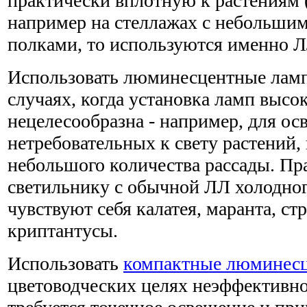
практически вплотную к растениям (
например на стеллажах с небольши
полками, то используются именно Л
Использовать люминесцентные ламп
случаях, когда установка ламп высо
нецелесообразна - например, для ос
нетребовательных к свету растений
небольшого количества рассады. Пр
светильнику с обычной ЛЛ холодног
чувствуют себя калатея, маранта, ст
криптантусы.
Использовать
компактные люминес
цветоводческих целях неэффективно.