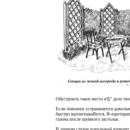
Обустроить такое место вЂ” дело тв
Если пикники устраиваются довольно 
быстро вытаптываВ­ется, В«протирае
газона после шумного застолья.
В данном случае идеальный вариант 