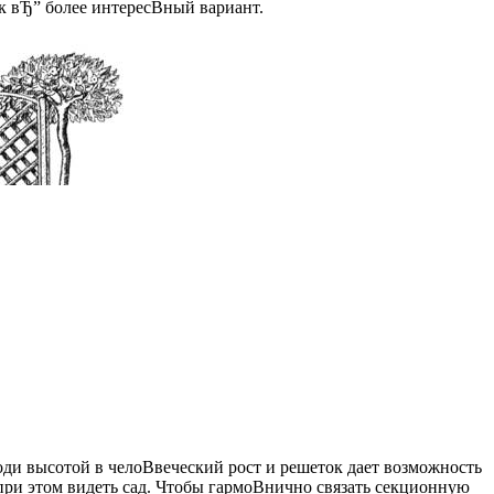
 вЂ” более интересВ­ный вариант.
ди высотой в челоВ­веческий рост и решеток дает возможность
при этом видеть сад. Чтобы гармоВ­нично связать секционную