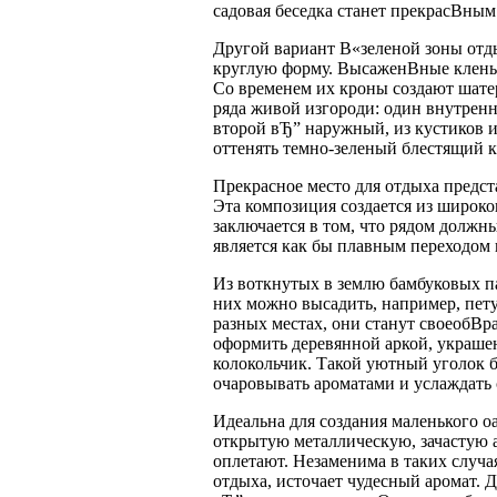
садовая беседка станет прекрасВ­ны
Другой вариант В«зеленой зоны отд
круглую форму. ВысаженВ­ные клены
Со временем их кроны создают шатер
ряда живой изгороди: один внутренн
второй вЂ” наружный, из кустиков 
оттенять темно-зеленый блестящий 
Прекрасное место для отдыха предст
Эта композиция создается из широко
заключается в том, что рядом должны
является как бы плавным переходом к
Из воткнутых в землю бамбуковых па
них можно высадить, например, пет
разных местах, они станут своеобВ­
оформить деревянной аркой, украше
колокольчик. Такой уютный уголок б
очаровывать ароматами и услаждать
Идеальна для создания маленького оа
открытую металлическую, зачастую 
оплетают. Незаменима в таких случая
отдыха, источает чудесный аромат. 