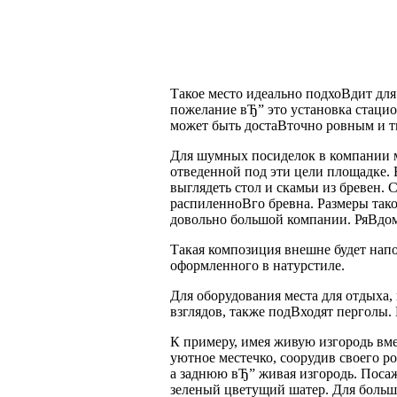
Такое место идеально подхоВ­дит д
пожелание вЂ” это установка стацио
может быть достаВ­точно ровным и 
Для шумных посиделок в компании м
отведенной под эти цели площадке. 
выглядеть стол и скамьи из бревен.
распиленноВ­го бревна. Размеры так
довольно большой компании. РяВ­дом
Такая композиция внешне будет напо
оформленного в натурстиле.
Для оборудования места для отдыха, 
взглядов, также подВ­ходят перголы.
К примеру, имея живую изгородь вме
уютное местечко, соорудив своего р
а заднюю вЂ” живая изгородь. Посаж
зеленый цветущий шатер. Для больш