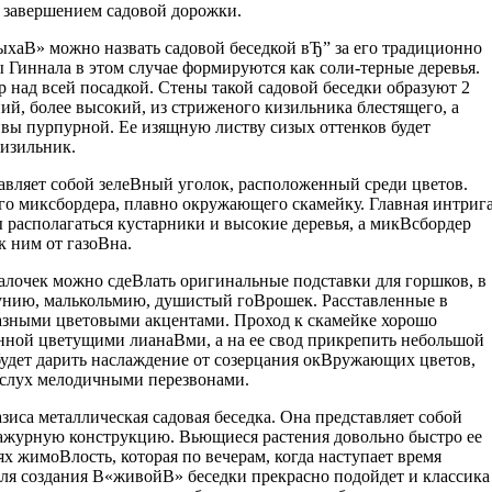
м завершением садовой дорожки.
ыхаВ» можно назвать садовой беседкой вЂ” за его традиционно
 Гиннала в этом случае формируются как соли-терные деревья.
 над всей посадкой. Стены такой садовой беседки образуют 2
ий, более высокий, из стриженого кизильника блестящего, а
ивы пурпурной. Ее изящную листву сизых оттенков будет
кизильник.
авляет собой зелеВ­ный уголок, расположенный среди цветов.
го миксбордера, плавно окружающего скамейку. Главная интриг
 располагаться кустарники и высокие деревья, а микВ­сбордер
 ним от газоВ­на.
лочек можно сдеВ­лать оригинальные подставки для горшков, в
унию, малькольмию, душистый гоВ­рошек. Расставленные в
разными цветовыми акцентами. Проход к скамейке хорошо
нной цветущими лианаВ­ми, а на ее свод прикрепить небольшой
удет дарить наслаждение от созерцания окВ­ружающих цветов,
 слух мелодичными перезвонами.
зиса металлическая садовая беседка. Она представляет собой
ажурную конструкцию. Вьющиеся растения довольно быстро ее
х жимоВ­лость, которая по вечерам, когда наступает время
Для создания В«живойВ» беседки прекрасно подойдет и классика