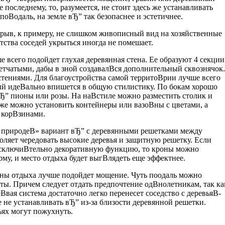
 последнему, то, разумеется, не стоит здесь же устанавливать
поВ­одаль, на земле вЂ” так безопаснее и эстетичнее.
крыв, к примеру, не слишком живописный вид на хозяйственные
тства соседей укрыться иногда не помешает.
е всего подойдет глухая деревянная стена. Ее образуют 4 секции
шетчатыми, дабы в зной создавалВ­ся дополнительный сквознячок.
тениями. Для благоустройства самой территоВ­рии лучше всего
ый идеВ­ально впишется в общую стилистику. По бокам хорошо
Ђ” пионы или розы. На наВ­стиле можно разместить столик и
 же можно установить контейнеры или вазоВ­ны с цветами, а
корВ­зинами.
природеВ» вариант вЂ” с деревянными решетками между
воляет чередовать высокие деревья и защитную решетку. Если
исключиВ­тельно декоративную функцию, то кроны можно
му, и место отдыха будет выгВ­лядеть еще эффектнее.
зоны отдыха лучше подойдет мощение. Чуть поодаль можно
еты. Причем следует отдать предпочтение одВ­нолетникам, так ка
еВ­вая система достаточно легко перенесет соседство с деревьяВ­
 не устанавливать вЂ” из-за близости деревянной решетки.
ьях могут пожухнуть.