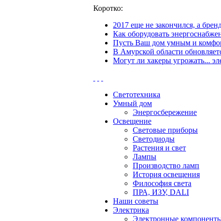
Коротко:
2017 еще не закончился, а бре
Как оборудовать энергоснабжен
Пусть Ваш дом умным и комфор
В Амурской области обновляетс
Могут ли хакеры угрожать... эл
Светотехника
Умный дом
Энергосбережение
Освещение
Световые приборы
Светодиоды
Растения и свет
Лампы
Производство ламп
История освещения
Философия света
ПРА, ИЗУ, DALI
Наши советы
Электрика
Электронные компонент