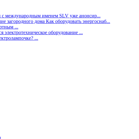
нд с международным именем SLV уже анонсир...
ие загородного дома Как оборудовать энергоснаб...
тным ...
я электротехническое оборудование ...
ектролампочке? ...
ы