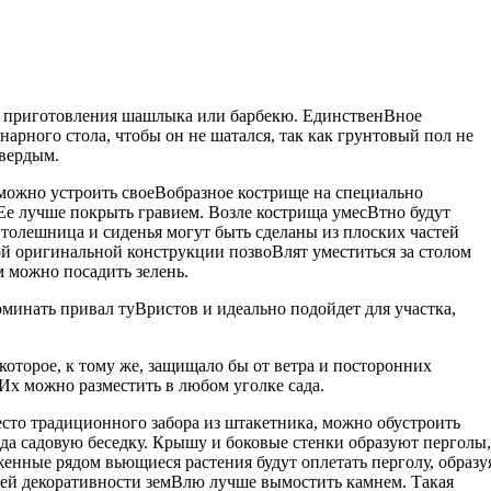
ля приготовления шашлыка или барбекю. ЕдинственВ­ное
нарного стола, чтобы он не шатался, так как грунтовый пол не
твердым.
ожно устроить своеВ­образное кострище на специально
Ее лучше покрыть гравием. Возле кострища умесВ­тно будут
 Столешница и сиденья могут быть сделаны из плоских частей
ой оригинальной конструкции позвоВ­лят уместиться за столом
 можно посадить зелень.
минать привал туВ­ристов и идеально подойдет для участка,
которое, к тому же, защищало бы от ветра и посторонних
 Их можно разместить в любом уголке сада.
сто традиционного забора из штакетника, можно обустроить
ода садовую беседку. Крышу и боковые стенки образуют перголы,
енные рядом вьющиеся растения будут оплетать перголу, образу
ей декоративности земВ­лю лучше вымостить камнем. Такая