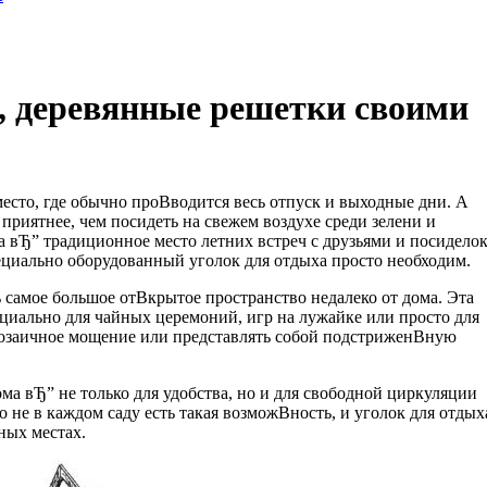
, деревянные решетки своими
сто, где обычно проВ­водится весь отпуск и выходные дни. А
приятнее, чем посидеть на свежем воздухе среди зелени и
а вЂ” традиционное место летних встреч с друзьями и посидело
ециально оборудованный уголок для отдыха просто необходим.
 самое большое отВ­крытое пространство недалеко от дома. Эта
циально для чайных церемоний, игр на лужайке или просто для
мозаичное мощение или представлять собой подстриженВ­ную
ома вЂ” не только для удобства, но и для свободной циркуляции
 не в каждом саду есть такая возможВ­ность, и уголок для отдых
ных местах.