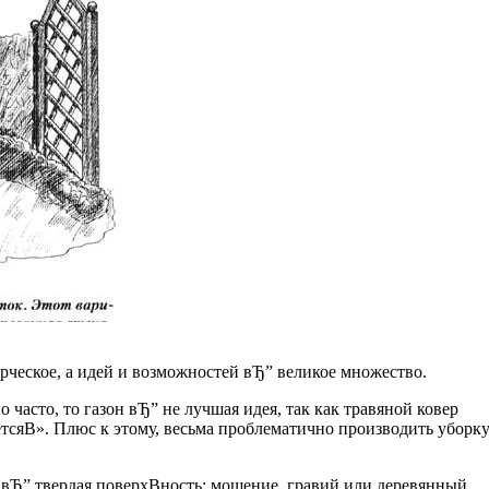
орческое, а идей и возможностей вЂ” великое множество.
часто, то газон вЂ” не лучшая идея, так как травяной ковер
тсяВ». Плюс к этому, весьма проблематично производить уборк
вЂ” твердая поверхВ­ность: мощение, гравий или деревянный