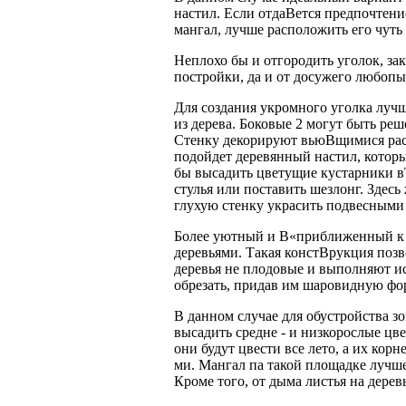
настил. Если отдаВ­ется предпочтение
мангал, лучше расположить его чуть 
Неплохо бы и отгородить уголок, за
постройки, да и от досужего любопы
Для создания укромного уголка лучш
из дерева. Боковые 2 могут быть ре
Стенку декорируют вьюВ­щимися рас
подойдет деревянный настил, котор
бы высадить цветущие кустарники в
стулья или поставить шезлонг. Здесь
глухую стенку украсить подвесными 
Более уютный и В«приближенный к 
деревьями. Такая констВ­рукция поз
деревья не плодовые и выполняют 
обрезать, придав им шаровидную фор
В данном случае для обустройства 
высадить средне - и низкорослые цв
они будут цвести все лето, а их корн
ми. Мангал па такой площадке лучше
Кроме того, от дыма листья на дерев