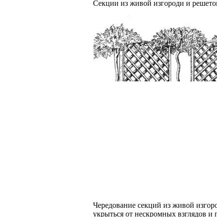
Секции из живой изгороди и решеток
Чередование секций из живой изгоро
укрыться от нескромных взглядов и 