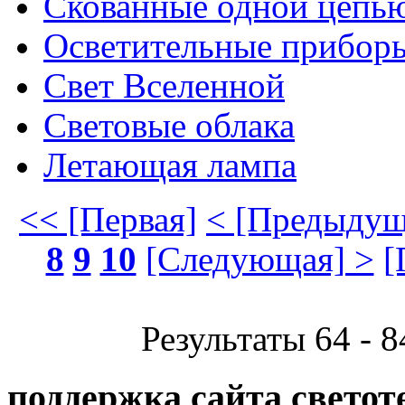
Cкованные одной цепь
Осветительные приборы
Свет Вселенной
Световые облака
Летающая лампа
<< [Первая]
< [Предыдущ
8
9
10
[Следующая] >
[
Результаты 64 - 8
поддержка сайта светот