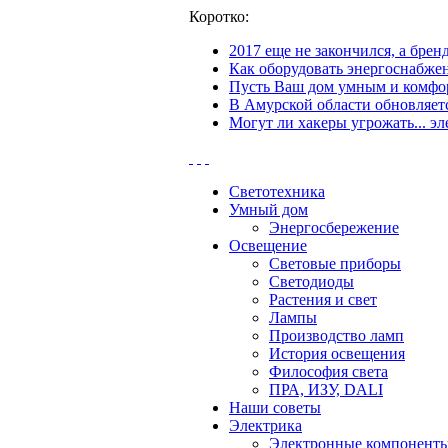
Коротко:
2017 еще не закончился, а бре
Как оборудовать энергоснабжен
Пусть Ваш дом умным и комфор
В Амурской области обновляетс
Могут ли хакеры угрожать... эл
Светотехника
Умный дом
Энергосбережение
Освещение
Световые приборы
Светодиоды
Растения и свет
Лампы
Производство ламп
История освещения
Философия света
ПРА, ИЗУ, DALI
Наши советы
Электрика
Электронные компонент