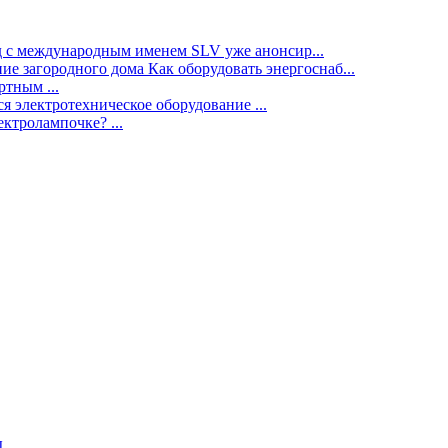
нд с международным именем SLV уже анонсир...
ие загородного дома Как оборудовать энергоснаб...
тным ...
я электротехническое оборудование ...
ектролампочке? ...
ы