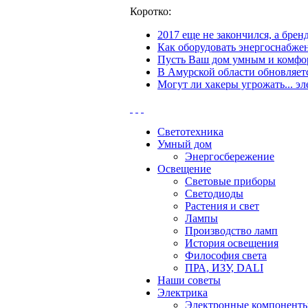
Коротко:
2017 еще не закончился, а бре
Как оборудовать энергоснабжен
Пусть Ваш дом умным и комфор
В Амурской области обновляетс
Могут ли хакеры угрожать... эл
Светотехника
Умный дом
Энергосбережение
Освещение
Световые приборы
Светодиоды
Растения и свет
Лампы
Производство ламп
История освещения
Философия света
ПРА, ИЗУ, DALI
Наши советы
Электрика
Электронные компонент