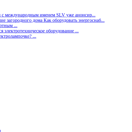
нд с международным именем SLV уже анонсир...
ие загородного дома Как оборудовать энергоснаб...
тным ...
я электротехническое оборудование ...
ектролампочке? ...
ы