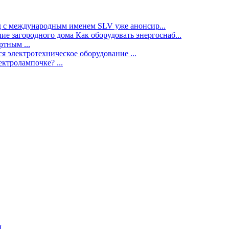
нд с международным именем SLV уже анонсир...
ие загородного дома Как оборудовать энергоснаб...
тным ...
я электротехническое оборудование ...
ектролампочке? ...
ы