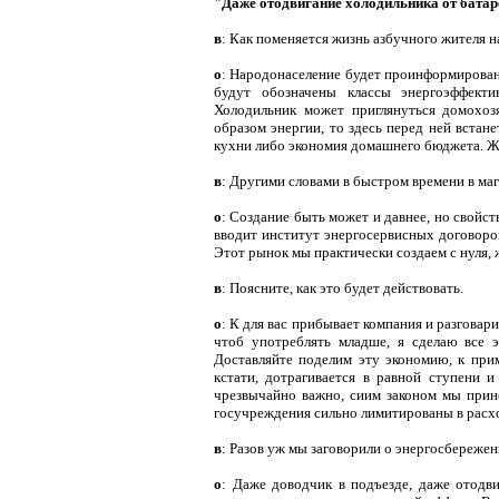
"Даже отодвигание холодильника от батар
в
: Как поменяется жизнь азбучного жителя 
о
: Народонаселение будет проинформировано
будут обозначены классы энергоэффекти
Холодильник может приглянуться домохоз
образом энергии, то здесь перед ней встане
кухни либо экономия домашнего бюджета. Же
в
: Другими словами в быстром времени в ма
о
: Создание быть может и давнее, но свойст
вводит институт энергосервисных договоров
Этот рынок мы практически создаем с нуля, 
в
: Поясните, как это будет действовать.
о
: К для вас прибывает компания и разговар
чтоб употреблять младше, я сделаю все э
Доставляйте поделим эту экономию, к прим
кстати, дотрагивается в равной ступени 
чрезвычайно важно, сиим законом мы прин
госучреждения сильно лимитированы в расхо
в
: Разов уж мы заговорили о энергосбереже
о
: Даже доводчик в подъезде, даже отодв