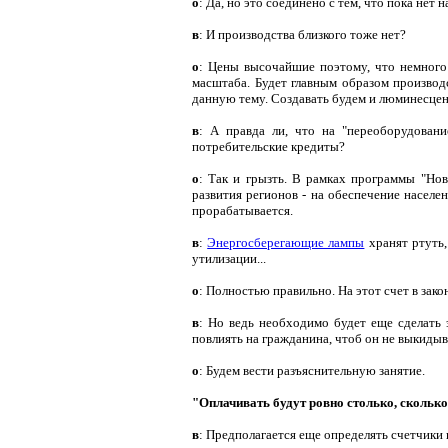
о
: Да, но это соединено с тем, что пока нет 
в
: И производства близкого тоже нет?
о
: Цены высочайшие поэтому, что немного
масштаба. Будет главным образом производ
данную тему. Создавать будем и люминесцен
в
: А правда ли, что на "переоборудован
потребительские кредиты?
о
: Так и грызть. В рамках программы "Нов
развития регионов - на обеспечение населе
прорабатывается.
в
:
Энергосберегающие лампы
хранят ртуть,
утилизации...
о
: Полностью правильно. На этот счет в зак
в
: Но ведь необходимо будет еще сделать
повлиять на гражданина, чтоб он не выкиды
о
: Будем вести разъяснительную занятие.
"Оплачивать будут ровно столько, скольк
в
: Предполагается еще определять счетчики 