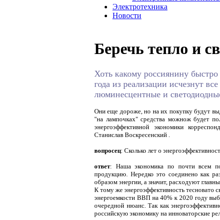
Электротехника
Новости
Беречь тепло и св
Хоть какому россиянину быстро 
года из реализации исчезнут вс
люминесцентные и светодиодны
Они еще дороже, но на их покупку будут вы
"на лампочках"
средства можнож будет п
энергоэффективной экономики корреспонд
Станислав Воскресенский
.
вопросец
: Сколько лет о энергоэффективности
ответ
: Наша экономика по почти всем по
продукцию. Нередко это соединено как ра
образом энергии, а значит, расходуют главн
К тому же энергоэффективность тесновато с
энергоемкости ВВП на 40% к 2020 году выбр
очередной нюанс. Так как энергоэффективн
российскую экономику на инноваторские ре