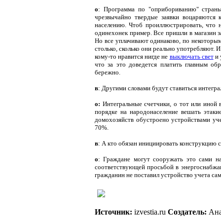
о
: Программа по "оприбориванию" страны
чрезвычайно твердые заявки воцаряются 
населению. Чтоб проиллюстрировать, что н
одинехонек пример. Все пришли в магазин з
Но все уплачивают одинаково, по некоторы
столько, сколько они реально употребляют. 
кому-то нравится нигде не
выключать свет
и 
что за это доведется платить главным об
бережно.
в
: Другими словами будут ставиться интегр
о:
Интегральные счетчики, о тот или иной 
порядке на народонаселение вешать этаки
домохозяйств обустроено устройствами уче
70%.
в
: А кто обязан инициировать конструкцию 
о
: Граждане могут сооружать это сами на
соответствующей просьбой в энергоснабжаю
гражданин не поставил устройство учета сам
Источник:
izvestia.ru
Создатель:
Ана