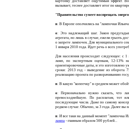
картонку доставляет ощутимый эффект. Во
вызывает, теснее доставляет итог по квартир
"Правительство сумеет воспрещать энерг
в
: В Европе ополчились на "лампочки Ильича"
о
: Это надлежащий шаг. Закон предугады
агрегата, но лишь в случае, ежели грызть д
о запрете лампочек. Для муниципального се
1 января 2010 года. Идет речь о всех употр
Для населения происходит следующее: с 1 
ламп, по экспертным оценкам, 12-13% на
ориентировочные даты, и это изготовлено у
сроки: 2013 год - выведение из оборота 
реализацию проекта по разворачиванию госу
в
: В какую "копеечку" в среднем может обой
о
: Первоначально нужно сказать, что л
превосходнейшую. По расплатам, тот ил
последующие числа. Даже по самому консерв
редком случае. Обычно, за 3 года. Далее вы 
в
: И все таки на данный момент "лампочка И
лампа
- главным образом 500 рублей...