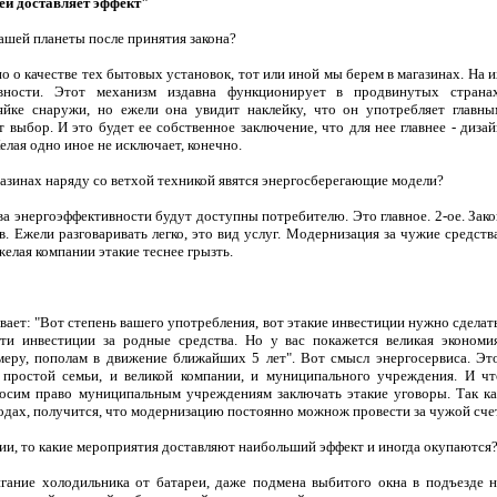
еи доставляет эффект"
нашей планеты после принятия закона?
 о качестве тех бытовых установок, тот или иной мы берем в магазинах. На и
вности. Этот механизм издавна функционирует в продвинутых странах
яйке снаружи, но ежели она увидит наклейку, что он употребляет главны
т выбор. И это будет ее собственное заключение, что для нее главнее - дизай
лая одно иное не исключает, конечно.
газинах наряду со ветхой техникой явятся энергосберегающие модели?
ва энергоэффективности будут доступны потребителю. Это главное. 2-ое. Зако
. Ежели разговаривать легко, это вид услуг. Модернизация за чужие средства
желая компании этакие теснее грызть.
ивает: "Вот степень вашего употребления, вот этакие инвестиции нужно сделат
ти инвестиции за родные средства. Но у вас покажется великая экономия
еру, пополам в движение ближайших 5 лет". Вот смысл энергосервиса. Это
и простой семьи, и великой компании, и муниципального учреждения. И чт
осим право муниципальным учреждениям заключать этакие уговоры. Так ка
дах, получится, что модернизацию постоянно можнож провести за чужой счет
нии, то какие мероприятия доставляют наибольший эффект и иногда окупаются
игание холодильника от батареи, даже подмена выбитого окна в подъезде н