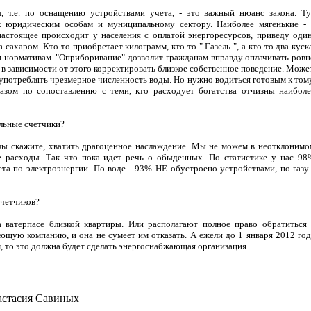
, т.е. по оснащению устройствами учета, - это важный нюанс закона. Ту
к юридическим особам и муниципальному сектору. Наиболее мягенькие - 
астоящее происходит у населения с оплатой энергоресурсов, приведу один
а сахаром. Кто-то приобретает килограмм, кто-то "
Газель
", а кто-то два куск
м нормативам. "Оприборивание" дозволит гражданам вправду оплачивать ровн
И в зависимости от этого корректировать близкое собственное поведение. Може
употреблять чрезмерное численность воды. Но нужно водиться готовым к тому
разом по сопоставлению с теми, кто расходует богатства отчизны наиболе
альные счетчики?
вы скажите, хватить драгоценное наслаждение. Мы не можем в неотклонимо
е расходы. Так что пока идет речь о обыденных. По статистике у нас 98
та по электроэнергии. По воде - 93% НЕ обустроено устройствами, по газу 
счетчиков?
 ватерпасе близкой квартиры. Или располагают полное право обратиться 
щую компанию, и она не сумеет им отказать. А ежели до 1 января 2012 год
, то это должна будет сделать энергоснабжающая организация.
стасия Cавиных