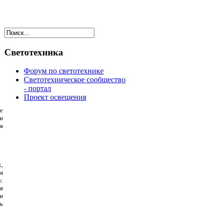
Светотехника
Форум по светотехнике
Светотехническое сообщество
- портал
Проект освещения
е
и
я
,
м
.
я
и
ь