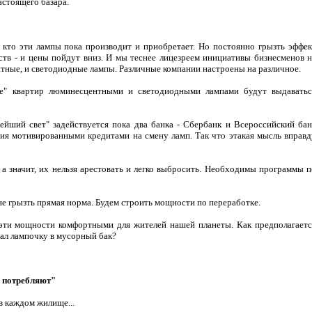
настоящего базара.
 кто эти лампы пока производит и приобретает. Но постоянно грызть эффек
ств - и цены пойдут вниз. И мы теснее лицезреем инициативы бизнесменов н
тные, и светодиодные лампы. Различные компании настроены на различное.
ие" квартир люминесцентными и светодиодными лампами будут выдаватьс
ейший свет" задействуется пока два банка -
Сбербанк
и Всероссийский бан
ния мотивированными кредитами на смену ламп. Так что этакая мысль вправд
 а значит, их нельзя арестовать и легко выбросить. Необходимы программы п
оне грызть прямая норма. Будем строить мощности по переработке.
 эти мощности комфортными для жителей нашей планеты. Как предполагаетс
вал лампочку в мусорный бак?
о потребляют"
в каждом жилище...