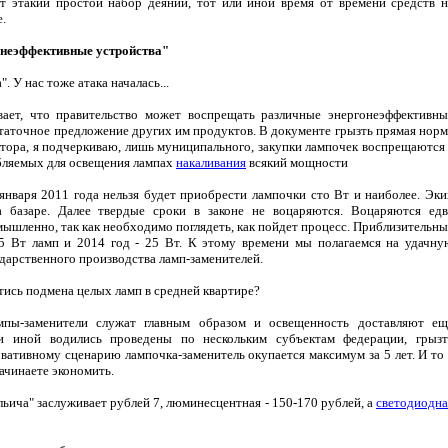
т этакий простой набор деяний, тот или иной время от времени средств н
е.
онеэффективные устройства"
. У нас тоже атака началась...
вает, что правительство может воспрещать различные энергонеэффективны
остаточное предложение других им продуктов. В документе грызть прямая норм
ктора, я подчеркиваю, лишь муниципального, закупки лампочек воспрещаются 
ебляемых для освещения лампах
накаливания
всякий мощности
января 2011 года нельзя будет приобрести лампочки сто Вт и наиболее. Эки
 базаре. Далее твердые сроки в законе не воцаряются. Воцаряются едв
мышленно, так как необходимо поглядеть, как пойдет процесс. Приблизительны
75 Вт ламп и 2014 год - 25 Вт. К этому времени мы полагаемся на удачну
дарственного производства ламп-заменителей.
тись подмена целых ламп в средней квартире?
ампы-заменители служат главным образом и освещенность доставляют ещ
и иной водились проведены по нескольким субъектам федерации, грызт
ативному сценарию лампочка-заменитель окупается максимум за 5 лет. И то 
начинаете экономить.
льича" заслуживает рублей 7, люминесцентная - 150-170 рублей, а
светодиодна