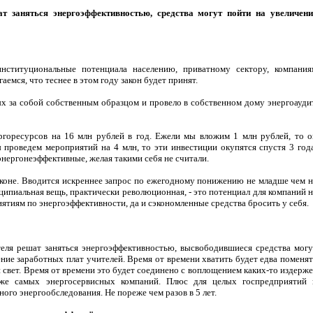
 заняться энергоэффективностью, средства могут пойти на увеличени
институциональные потенциала населению, приватному сектору, компания
емся, что теснее в этом году закон будет принят.
х за собой собственным образцом и провело в собственном дому энергоаудит
ергоресурсов на 16 млн рублей в год. Ежели мы вложим 1 млн рублей, то о
ы проведем мероприятий на 4 млн, то эти инвестиции окупятся спустя 3 года
 энергонеэффективные, желая такими себя не считали.
аконе. Вводится искреннее запрос по ежегодному понижению не младше чем н
ципиальная вещь, практически революционная, - это потенциал для компаний н
ятиям по энергоэффективности, да и сэкономленные средства бросить у себя.
теля решат заняться энергоэффективностью, высвободившиеся средства могу
ние заработных плат учителей. Время от времени хватить будет едва поменят
ой свет. Время от времени это будет соединено с воплощением каких-то издерж
 же самых энергосервисных компаний. Плюс для целых госпредприятий 
ого энергообследования. Не пореже чем разов в 5 лет.