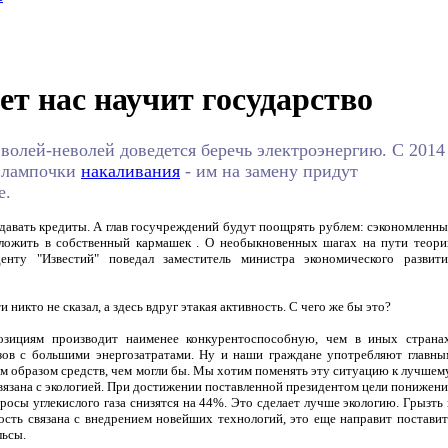
ет нас научит государство
волей-неволей доведется беречь электроэнергию. С 2014
е лампочки
накаливания
- им на замену придут
е.
давать кредиты. А глав госучреждений будут поощрять рублем: сэкономленны
оложить в собственный кармашек
. О необыкновенных шагах на пути теори
енту "Известий" поведал заместитель министра экономического развити
 никто не сказал, а здесь вдруг этакая активность. С чего же бы это?
зициям производит наименее конкурентоспособную, чем в иных странах
зов с большими энергозатратами. Ну и наши граждане употребляют главны
ым образом средств, чем могли бы. Мы хотим поменять эту ситуацию к лучшему
вязана с экологией. При достижении поставленной президентом цели понижени
осы углекислого газа снизятся на 44%. Это сделает лучше экологию. Грызть 
ость связана с внедрением новейших технологий, это еще направит поставит
льсы.