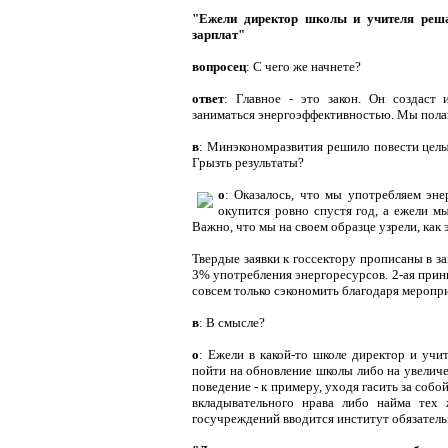
"Ежели директор школы и учителя решат
зарплат"
вопросец
: С чего же начнете?
ответ
: Главное - это закон. Он создаст 
заниматься энергоэффективностью. Мы полага
в
: Минэкономразвития решило повести целы
Грызть результаты?
о
: Оказалось, что мы употребляем эн
окупится ровно спустя год, а ежели м
Важно, что мы на своем образце узрели, как
Твердые заявки к госсектору прописаны в з
3% употребления энергоресурсов. 2-ая прин
совсем только сэкономить благодаря меропри
в
: В смысле?
о
: Ежели в какой-то школе директор и учи
пойти на обновление школы либо на увеличе
поведение - к примеру, уходя гасить за соб
вкладывательного нрава либо найма тех
госучреждений вводится институт обязательн