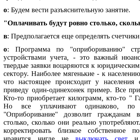
о
: Будем вести разъяснительную занятие.
"Оплачивать будут ровно столько, скол
в
: Предполагается еще определять счетчики
о
: Программа по "оприбориванию" стр
устройствами учета, - это важный нюанс
твердые заявки воцаряются к юридически
сектору. Наиболее мягенькие - к населени
что настоящее происходит у населения с
приведу один-одинехонек пример. Все при
Кто-то приобретает килограмм, кто-то "
Г
Но все уплачивают одинаково, по 
"Оприборивание" дозволит гражданам в
столько, сколько они реально употребляют
корректировать близкое собственное п
нравится нигде не
выключать свет
и у