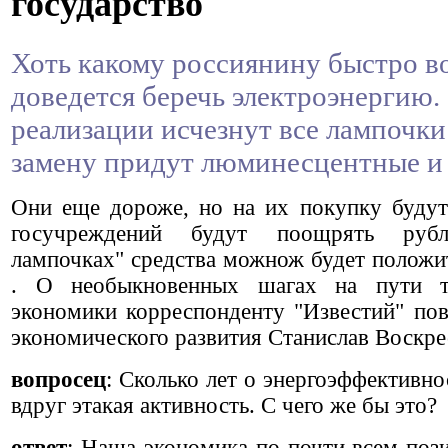
государство
Хоть какому россиянину быстро в
доведется беречь электроэнергию. 
реализации исчезнут все лампочк
замену придут люминесцентные и
Они еще дороже, но на их покупку будут
госучреждений будут поощрять рубл
лампочках"
средства можнож будет положи
. О необыкновенных шагах на пути те
экономики корреспонденту "Известий" пов
экономического развития
Станислав Воскр
вопросец
: Сколько лет о энергоэффективнос
вдруг этакая активность. С чего же бы это?
ответ
: Наша экономика по почти всем поз