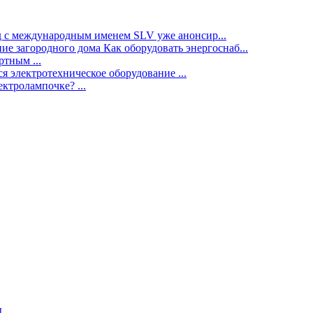
нд с международным именем SLV уже анонсир...
ие загородного дома Как оборудовать энергоснаб...
тным ...
я электротехническое оборудование ...
ектролампочке? ...
ы