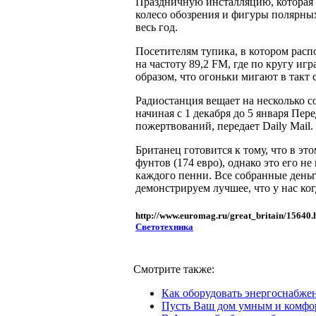
Праздничную инсталляцию, которая п
колесо обозрения и фигуры полярны
весь год.
Посетителям тупика, в котором расп
на частоту 89,2 FM, где по кругу и
образом, что огоньки мигают в такт
Радиостанция вещает на несколько со
начиная с 1 декабря до 5 января Пе
пожертвований, передает Daily Mail.
Британец готовится к тому, что в эт
фунтов (174 евро), однако это его не
каждого пенни. Все собранные деньг
демонстрируем лучшее, что у нас когд
http://www.euromag.ru/great_britain/15640.
Светотехника
Смотрите также:
Как оборудовать энергоснабже
Пусть Ваш дом умным и комф