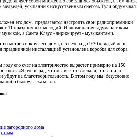
редставляет собой множество светящихся объектов, в том числ
х медведей, усыпанных искусственным снегом, Тули обдумывал
оложен его дом, предлагается настроить свои радиоприемники
грают 11 праздничных мелодий. Иллюминация задумана таким
 с музыкой, а Санта-Клаус «дирижирует» музыкантами.
тен метров вокруг его дома, с 5 вечера до 9:30 каждый день,
ред праздничной инсталляцией установлена коробка для сбора
ом году его счет на электричество вырастет примерно на 150
 печалит. «Я очень рад, что мы все это сделали, это стоило
и уйдут на благотворительность. В этом году мы, безусловно,
а-либо было», - сказал он.
html
ние загородного дома
ортным