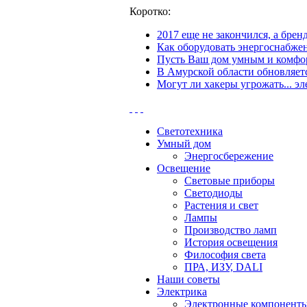
Коротко:
2017 еще не закончился, а бре
Как оборудовать энергоснабжен
Пусть Ваш дом умным и комфор
В Амурской области обновляетс
Могут ли хакеры угрожать... эл
Светотехника
Умный дом
Энергосбережение
Освещение
Световые приборы
Светодиоды
Растения и свет
Лампы
Производство ламп
История освещения
Философия света
ПРА, ИЗУ, DALI
Наши советы
Электрика
Электронные компонент