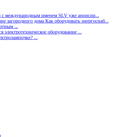
нд с международным именем SLV уже анонсир...
ие загородного дома Как оборудовать энергоснаб...
тным ...
я электротехническое оборудование ...
ектролампочке? ...
ы