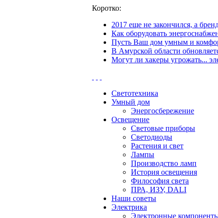
Коротко:
2017 еще не закончился, а бре
Как оборудовать энергоснабжен
Пусть Ваш дом умным и комфор
В Амурской области обновляетс
Могут ли хакеры угрожать... эл
Светотехника
Умный дом
Энергосбережение
Освещение
Световые приборы
Светодиоды
Растения и свет
Лампы
Производство ламп
История освещения
Философия света
ПРА, ИЗУ, DALI
Наши советы
Электрика
Электронные компонент