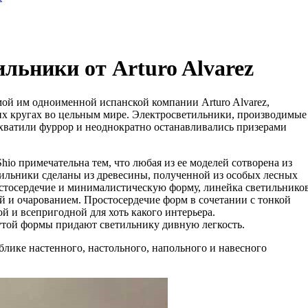
льники от Arturo Alvarez
мой им одноименной испанской компании Arturo Alvarez,
их кругах во цельным мире. Электросветильники, производимые
захватили фуррор и неоднократно останавливались призерами
hio примечательна тем, что любая из ее моделей сотворена из
тильники сделаны из древесины, полученной из особых лесных
остосердечие и минималистическую форму, линейка светильнико
ой и очарованием. Простосердечие форм в сочетании с тонкой
й и всепригодной для хоть какого интерьера.
утой формы придают светильнику дивную легкость.
блике настенного, настольного, напольного и навесного