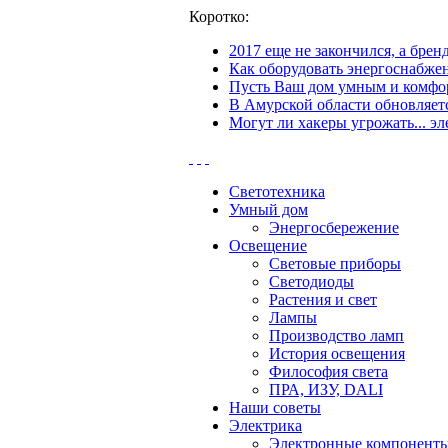
Коротко:
2017 еще не закончился, а бре
Как оборудовать энергоснабжен
Пусть Ваш дом умным и комфор
В Амурской области обновляетс
Могут ли хакеры угрожать... эл
Светотехника
Умный дом
Энергосбережение
Освещение
Световые приборы
Светодиоды
Растения и свет
Лампы
Производство ламп
История освещения
Философия света
ПРА, ИЗУ, DALI
Наши советы
Электрика
Электронные компонент