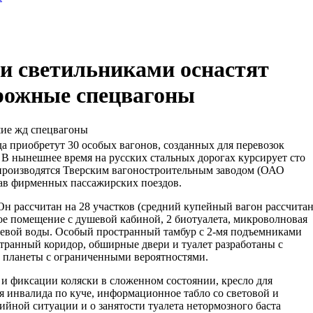
 светильниками оснастят
рожные спецвагоны
шие жд спецвагоны
да приобретут 30 особых вагонов, созданных для перевозок
В нынешнее время на русских стальных дорогах курсирует сто
 производятся Тверским вагоностроительным заводом (ОАО
тав фирменных пассажирских поездов.
Он рассчитан на 28 участков (средний купейный вагон рассчита
овое помещение с душевой кабиной, 2 биотуалета, микроволновая
тьевой воды. Особый пространный тамбур с 2-мя подъемниками
странный коридор, обширные двери и туалет разработаны с
 планеты с ограниченными вероятностями.
 и фиксации коляски в сложенном состоянии, кресло для
 инвалида по куче, информационное табло со световой и
ийной ситуации и о занятости туалета нетормозного баста