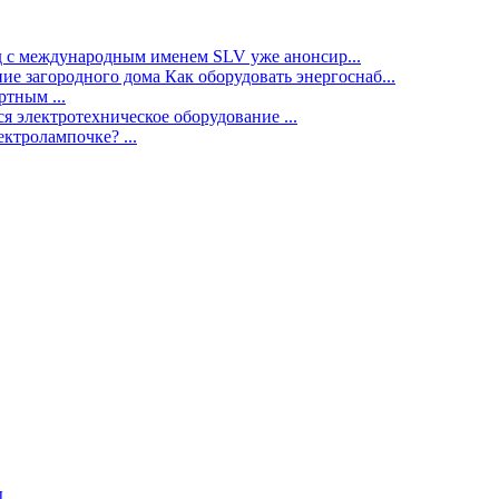
нд с международным именем SLV уже анонсир...
ие загородного дома Как оборудовать энергоснаб...
тным ...
я электротехническое оборудование ...
ектролампочке? ...
ы