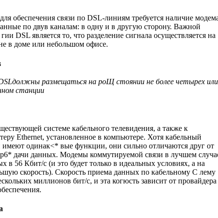
 для обеспечения связи по DSL-линиям требуется наличие модем
нные по двув каналам: в одну и в другую сторону. Важной
гии DSL является то, что разделение сигнала осуществляется на
не в доме или небольшом офисе.
в
DSL
должны размещаться на роЩ стоянии не более четырех или
нном станции
ществующей системе кабельного телевидения, а также к
теру Ethernet, установленное в компьютере. Хотя кабельный
 имеют одинак<* вые функции, они сильно отличаются друг от
пер6* дачи данных. Модемы коммутируемой связи в лучшем случа
 в 56 Кбит/с (и это будет только в идеальных условиях, а на
ьшую скорость). Скорость приема данных по кабельному С лему
нескольких миллионов бит/с, и эта когюсть зависит от провайдера
обеспечения.
а