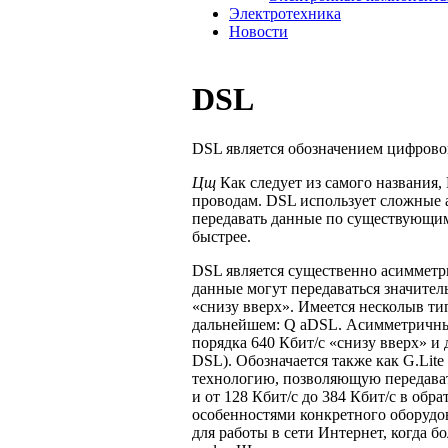
Электротехника
Новости
DSL
DSL является обозначением цифровой 
Цщ
Как следует из самого названия
проводам. DSL использует сложные а
передавать данные по существующим 
быстрее.
DSL является существенно асимметри
данные могут передаваться значител
«снизу вверх». Имеется несколыв ти
дальнейшем: Q aDSL. Асимметричный
порядка 640 Кбит/с «снизу вверх» и 
DSL). Обозначается также как G.Lit
технологию, позволяющую переда­ват
и от 128 Кбит/с до 384 Кбит/с в обр
особенностями конкретного оборудо
для работы в сети Ин­тернет, когда