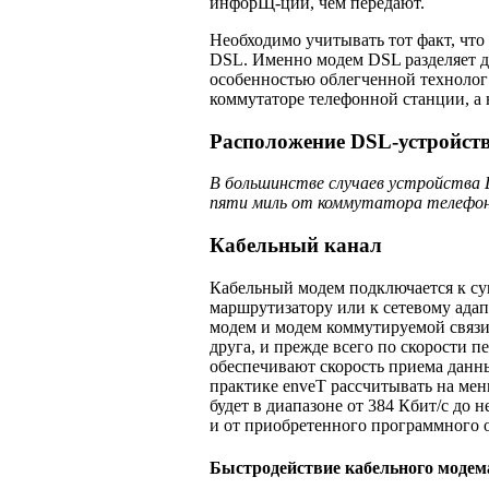
инфорЩ-ции, чем передают.
Необходимо учитывать тот факт, что
DSL. Именно модем DSL разделяет да
особенностью облегченной технолог 
коммутаторе телефонной станции, а 
Расположение DSL-устройст
В большинстве случаев устройства
пяти миль от коммутатора телефо
Кабельный канал
Кабельный модем подключается к су
маршрутизатору или к сетевому адап
модем и модем коммутируемой связи
друга, и прежде всего по скорости 
обеспечивают скорость приема данных
практике enveT рассчитывать на мен
будет в диапазоне от 384 Кбит/с до 
и от приобретенного программного 
Быстродействие кабельного модем