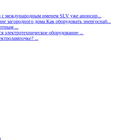
нд с международным именем SLV уже анонсир...
ие загородного дома Как оборудовать энергоснаб...
тным ...
я электротехническое оборудование ...
ектролампочке? ...
ы