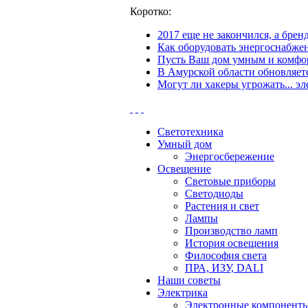
Коротко:
2017 еще не закончился, а бре
Как оборудовать энергоснабжен
Пусть Ваш дом умным и комфор
В Амурской области обновляетс
Могут ли хакеры угрожать... эл
Светотехника
Умный дом
Энергосбережение
Освещение
Световые приборы
Светодиоды
Растения и свет
Лампы
Производство ламп
История освещения
Философия света
ПРА, ИЗУ, DALI
Наши советы
Электрика
Электронные компонент