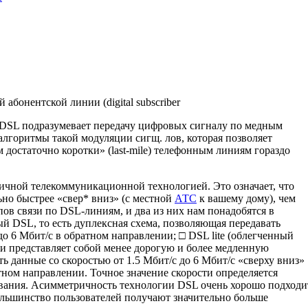
абонентской линии (digital subscriber
, DSL подразумевает передачу цифровых сигналу по медным
лгоритмы такой модуляции сигщ. лов, которая позволяет
достаточно коротки» (last-mile) телефонным линиям гораздо
чной телекоммуникационной техноло­гией. Это означает, что
ьно быстрее «свер* вниз» (с местной
АТС
к вашему дому), чем
пов связи по DSL-линиям, и два из них нам понадобятся в
 DSL, то есть дуплексная схема, позволяющая переда­вать
до 6 Мбит/с в обратном направлении; □ DSL lite (облегченный
e и представляет собой менее дорогую и более медленную
ь данные со скоростью от 1.5 Мбит/с до 6 Мбит/с «сверху вниз»
атном направлении. Точное значение скорости определяется
вания. Асимметричность технологии DSL очень хорошо подходи
 большинство пользователей получают значительно больше