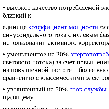
• высокое качество потребляемой э
близкий к
единице
коэффициент мощности
бла
синусоидального тока с нулевым фа
использовании активного корректор
• уменьшенное на 20%
энергопотреб
светового потока) за счет повышени
на повышенной частоте и более вы
сравнению с классическими электр
• увеличенный на 50%
срок службы
щадящему
режиму работы и пуска;