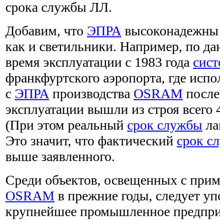
срока службы ЛЛ.
Добавим, что
ЭПРА
высоконадежны и
как и светильники. Например, по д
время эксплуатации с 1983 года
сис
франкфуртского аэропорта, где исп
с
ЭПРА
производства
OSRAM
после 
эксплуатации вышли из строя всего 
(При этом реальный
срок службы
ла
Это значит, что фактический
срок с
выше заявленного.
Среди объектов, освещенных с при
OSRAM
в прежние годы, следует у
крупнейшее промышленное предпри