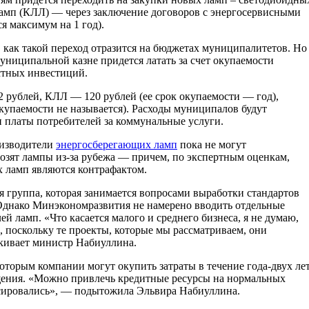
мп (КЛЛ) — через заключение договоров с энергосервисными
я максимум на 1 год).
 как такой переход отразится на бюджетах муниципалитетов. Но
муниципальной казне придется латать за счет окупаемости
стных инвестиций.
2 рублей, КЛЛ — 120 рублей (ее срок окупаемости — год),
купаемости не называется). Расходы муниципалов будут
и платы потребителей за коммунальные услуги.
оизводители
энергосберегающих ламп
пока не могут
ввозят лампы из-за рубежа — причем, по экспертным оценкам,
 ламп являются контрафактом.
 группа, которая занимается вопросами выработки стандартов
Однако Минэкономразвития не намерено вводить отдельные
й ламп. «Что касается малого и среднего бизнеса, я не думаю,
, поскольку те проекты, которые мы рассматриваем, они
кивает министр Набиуллина.
которым компании могут окупить затраты в течение года-двух лет
щения. «Можно привлечь кредитные ресурсы на нормальных
сировались», — подытожила Эльвира Набиуллина.