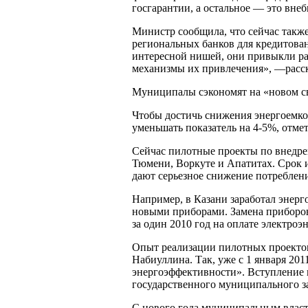
госгарантии, а остальное — это вн
Министр сообщила, что сейчас такж
региональных банков для кредитован
интересной нишей, они привыкли ра
механизмы их привлечения», —расск
Муниципалы сэкономят на «новом с
Чтобы достичь снижения энергоемко
уменьшать показатель на 4-5%, отме
Сейчас пилотные проекты по внедре
Тюмени, Воркуте и Апатитах. Срок и
дают серьезное снижение потреблени
Например, в Казани заработал энер
новыми приборами. Замена приборов
за один 2010 год на оплате электроэ
Опыт реализации пилотных проектов
Набиуллина. Так, уже с 1 января 201
энергоэффективности». Вступление в
государственного муниципального з
С нового года муниципальным власт