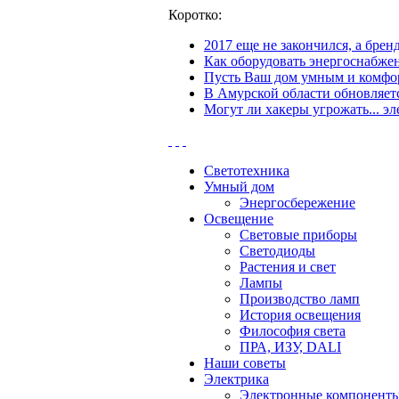
Коротко:
2017 еще не закончился, а бре
Как оборудовать энергоснабжен
Пусть Ваш дом умным и комфор
В Амурской области обновляетс
Могут ли хакеры угрожать... эл
Светотехника
Умный дом
Энергосбережение
Освещение
Световые приборы
Светодиоды
Растения и свет
Лампы
Производство ламп
История освещения
Философия света
ПРА, ИЗУ, DALI
Наши советы
Электрика
Электронные компонент