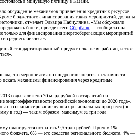
 состоялось в минувшую пятницу в Казани.
тало обсуждение механизмов привлечения кредитных ресурсов
 Кроме бюджетного финансирования таких мероприятий, должны
 источники, отмечает Эльвира Набиуллина. «Мы обсуждали
 предложить банки, прежде всего
Сбербанк
— сообщила она. —
е только для финансирования энергосберегающих мероприятий
 и среднего бизнеса».
диный стандартизированный продукт пока не выработан, и этот
ться».
ивала, что мероприятия по внедрению энергоэффективности
мо искать механизмы финансирования через кредитные
-2013 годы заложено 30 млрд рублей госгарантий на
е энергоэффективности российской экономики до 2020 года».
чены на софинансирование лучших региональных программ (не
амму в год) — таким образом, максимум за три года
.
мму планируется потратить 9,5 трлн рублей. Причем 1%
ного бюджета, 6% — это средства регионального бюджета, 4% —