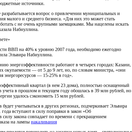
ебюджетные источники.
е разрабатывается вопрос о привлечении муниципальных и
ия малого и среднего бизнеса. «Для них это может стать
ботать с не очень крупными заемщиками. Мы нацелены искать
азала Набиуллина.
вете»
сти ВВП на 40% к уровню 2007 года, необходимо ежегодно
тила Эльвира Набиуллина.
нию энергоэффективности работают в четырех городах: Казани,
х окупаемости — от 5 до 9 лет, но, по словам министра, «они
я энергоресурсов — 15-25% в год».
гоэффективный квартал (в нем 23 дома), полностью оснащенный
 учета в прошлом и текущем году обошлась в 39 млн рублей, но
нергии удалось сэкономить 15 млн рублей.
 будет учитываться в других регионах, подчеркивает Эльвира
1 года вступают в силу поправки в закон «Об
 силу закона совпадает по времени с прекращением
аказа на лампы
накаливания
ям придется переходить на закупки новых ламп – светодиоидны