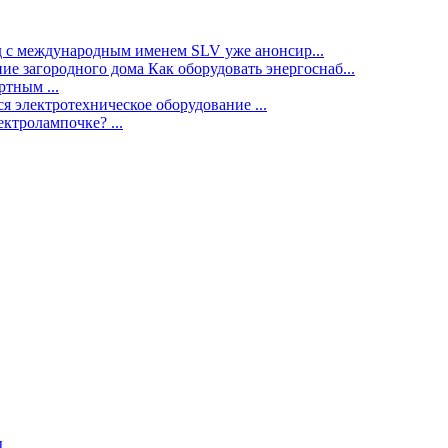
нд с международным именем SLV уже анонсир...
ие загородного дома Как оборудовать энергоснаб...
тным ...
я электротехническое оборудование ...
ектролампочке? ...
ы