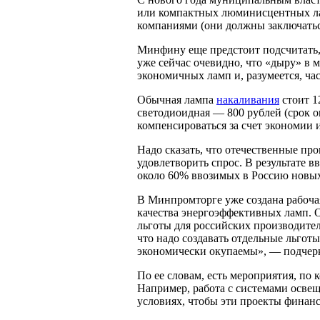
или компактных люминисцентных ла
компаниями (они должны заключатьс
Минфину еще предстоит подсчитать,
уже сейчас очевидно, что «дыру» в 
экономичных ламп и, разумеется, ча
Обычная лампа
накаливания
стоит 1
светодиоидная — 800 рублей (срок о
компенсироваться за счет экономии 
Надо сказать, что отечественные пр
удовлетворить спрос. В результате 
около 60% ввозимых в Россию новых
В Минпромторге уже создана рабочая
качества энергоэффективных ламп. 
льготы для российских производителе
что надо создавать отдельные льготы
экономически окупаемы», — подчер
По ее словам, есть мероприятия, по 
Например, работа с системами осве
условиях, чтобы эти проекты финан