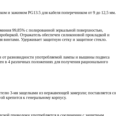
ом и зажимом РG13.5 для кабеля поперечником от 9 до 12,5 мм.
миния 99,85% с полированной зеркальной поверхностью,
 пробиркой. Отражатель обеспечен силиконовой прокладкой и
мя винтами. Удерживает защитную сетку и защитное стекло.
ти от разновидности употребляемой лампы и вышины подвеса
ен в 4 различных положениях для получения рационального
ателю 3-мя защелками из нержавеющей замерзли; поставляется со
гой крепится к генеральному корпусу.
еской проволоки употребляется в соединении с защитным