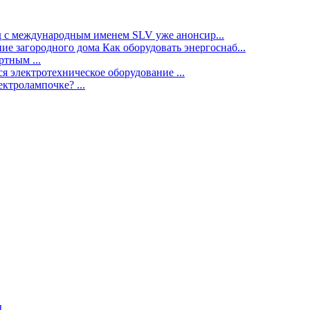
нд с международным именем SLV уже анонсир...
ие загородного дома Как оборудовать энергоснаб...
тным ...
я электротехническое оборудование ...
ектролампочке? ...
ы