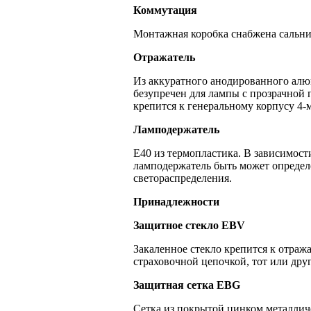
Коммутация
Монтажная коробка снабжена сальник
Отражатель
Из аккуратного анодированного алю
безупречен для лампы с прозрачной
крепится к генеральному корпусу 4-
Ламподержатель
Е40 из термопластика. В зависимос
ламподержатель быть может определ
светораспределения.
Принадлежности
Защитное стекло ЕВV
Закаленное стекло крепится к отраж
страховочной цепочкой, тот или дру
Защитная сетка EBG
Сетка из покрытой цинком металлич