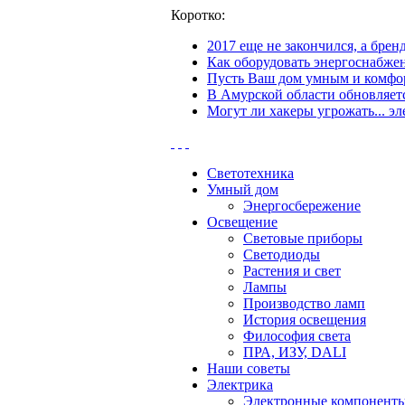
Коротко:
2017 еще не закончился, а бре
Как оборудовать энергоснабжен
Пусть Ваш дом умным и комфор
В Амурской области обновляетс
Могут ли хакеры угрожать... эл
Светотехника
Умный дом
Энергосбережение
Освещение
Световые приборы
Светодиоды
Растения и свет
Лампы
Производство ламп
История освещения
Философия света
ПРА, ИЗУ, DALI
Наши советы
Электрика
Электронные компонент