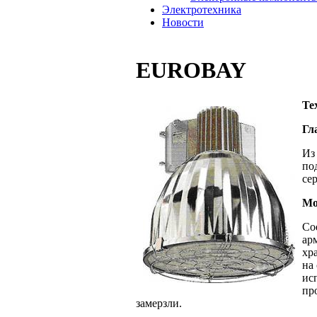
Электротехника
Новости
EUROBAY
Те
Гл
Из
по
се
Мо
Со
ар
хр
на
ис
пр
замерзли.