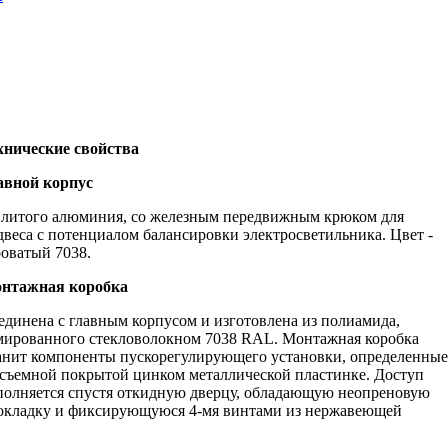
хнические свойства
авной корпус
 литого алюминия, со железным передвижным крюком для
двеса с потенциалом балансировки электросветильника. Цвет -
роватый 7038.
нтажная коробка
единена с главным корпусом и изготовлена из полиамида,
мированного стекловолокном 7038 RАL. Монтажная коробка
анит компоненты пускорегулирующего установки, определенные
 съемной покрытой цинком металлической пластинке. Доступ
полняется спустя откидную дверцу, обладающую неопреновую
окладку и фиксирующуюся 4-мя винтами из нержавеющей