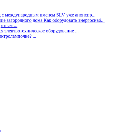
нд с международным именем SLV уже анонсир...
ие загородного дома Как оборудовать энергоснаб...
тным ...
я электротехническое оборудование ...
ектролампочке? ...
ы