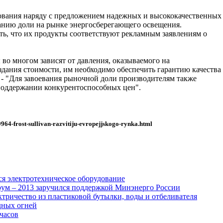
ования наряду с предложением надежных и высококачественных
ванию доли на рынке энергосберегающего освещения.
ь, что их продукты соответствуют рекламным заявлениям о
во многом зависят от давления, оказываемого на
здания стоимости, им необходимо обеспечить гарантию качества
 - "Для завоевания рыночной доли производителям также
поддержании конкурентоспособных цен".
964-frost-sullivan-razvitiju-evropejjskogo-rynka.html
ся электротехническое оборудование
ум – 2013 заручился поддержкой Минэнерго России
тричество из пластиковой бутылки, воды и отбеливателя
дных огней
часов