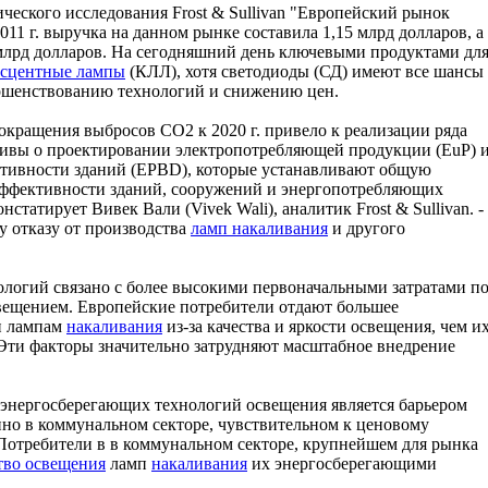
ического исследования Frost & Sullivan "Европейский рынок
11 г. выручка на данном рынке составила 1,15 млрд долларов, а
2 млрд долларов. На сегодняшний день ключевыми продуктами дл
сцентные лампы
(КЛЛ), хотя светодиоды (СД) имеют все шансы
ершенствованию технологий и снижению цен.
кращения выбросов СО2 к 2020 г. привело к реализации ряда
ктивы о проектировании электропотребляющей продукции (EuP) 
ктивности зданий (EPBD), которые устанавливают общую
эффективности зданий, сооружений и энергопотребляющих
онстатирует Вивек Вали (Vivek Wali), аналитик Frost & Sullivan. -
у отказу от производства
ламп накаливания
и другого
логий связано с более высокими первоначальными затратами п
вещением. Европейские потребители отдают большее
и лампам
накаливания
из-за качества и яркости освещения, чем и
Эти факторы значительно затрудняют масштабное внедрение
 энергосберегающих технологий освещения является барьером
нно в коммунальном секторе, чувствительном к ценовому
 "Потребители в в коммунальном секторе, крупнейшем для рынка
тво освещения
ламп
накаливания
их энергосберегающими