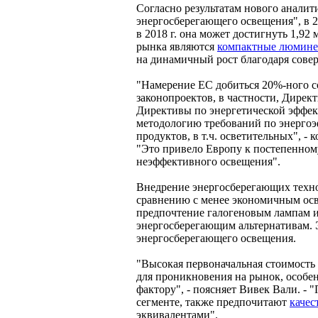
Согласно результатам нового аналит
энергосберегающего освещения", в 20
в 2018 г. она может достигнуть 1,9
рынка являются
компактные люмине
на динамичный рост благодаря сов
"Намерение ЕС добиться 20%-ного со
законопроектов, в частности, Дире
Директивы по энергетической эффе
методологию требований по энерго
продуктов, в т.ч. осветительных", - к
"Это привело Европу к постепенном
неэффективного освещения".
Внедрение энергосберегающих техно
сравнению с менее экономичным ос
предпочтение галогеновым лампам 
энергосберегающим альтернативам. 
энергосберегающего освещения.
"Высокая первоначальная стоимость
для проникновения на рынок, особе
фактору", - поясняет Вивек Вали. -
сегменте, также предпочитают
качес
эквивалентами".