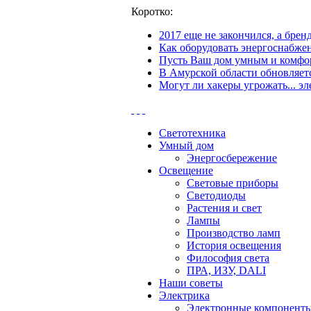
Коротко:
2017 еще не закончился, а бре
Как оборудовать энергоснабжен
Пусть Ваш дом умным и комфор
В Амурской области обновляетс
Могут ли хакеры угрожать... эл
Светотехника
Умный дом
Энергосбережение
Освещение
Световые приборы
Светодиоды
Растения и свет
Лампы
Производство ламп
История освещения
Философия света
ПРА, ИЗУ, DALI
Наши советы
Электрика
Электронные компонент