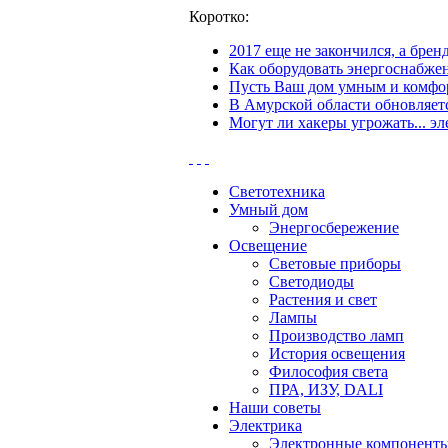
Коротко:
2017 еще не закончился, а бре
Как оборудовать энергоснабжен
Пусть Ваш дом умным и комфор
В Амурской области обновляетс
Могут ли хакеры угрожать... эл
Светотехника
Умный дом
Энергосбережение
Освещение
Световые приборы
Светодиоды
Растения и свет
Лампы
Производство ламп
История освещения
Философия света
ПРА, ИЗУ, DALI
Наши советы
Электрика
Электронные компонент