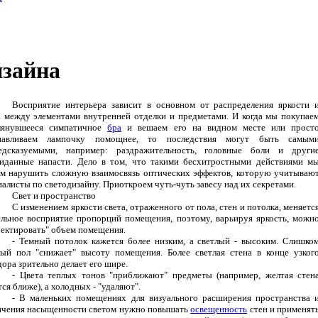
изайна
Восприятие интерьера зависит в основном от распределения яркости 
а между элементами внутренней отделки и предметами. И когда мы покупае
лянувшееся симпатичное
бра
и вешаем его на видном месте или прост
навливаем лампочку помощнее, то последствия могут быть самым
едсказуемыми, например: раздражительность, головные боли и други
иданные напасти. Дело в том, что такими бесхитростными действиями м
м нарушить сложную взаимосвязь оптических эффектов, которую учитываю
алисты по светодизайну. Приоткроем чуть-чуть завесу над их секретами.
Свет и пространство
С изменением яркости света, отраженного от пола, стен и потолка, меняетс
ельное восприятие пропорций помещения, поэтому, варьируя яркость, можн
ректировать" объем помещения.
- Темный потолок кажется более низким, а светлый - высоким. Слишко
лый пол "снижает" высоту помещения. Более светлая стена в конце узког
ора зрительно делает его шире.
- Цвета теплых тонов "приближают" предметы (например, желтая стен
ся ближе), а холодных - "удаляют".
- В маленьких помещениях для визуального расширения пространства 
ичения насыщенности светом нужно повышать
освещенность
стен и применят