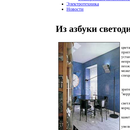
Электротехника
Новости
Из азбуки светод
цвет
приг
уста
непр
неож
може
специ
зрит
"кор
свет
корид
кажет
увел