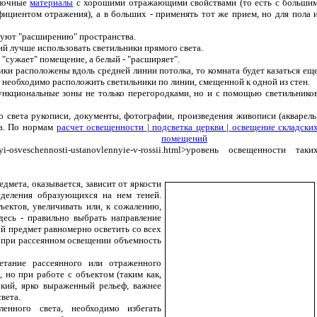
лочные
материалы
с хорошими отражающими свойствами (то есть с больши
фициентом отражения), а в больших - применять тот же прием, но для пола 
твуют "расширению" пространства.
й лучше использовать светильники прямого света.
 "сужает" помещение, а белый - "расширяет".
ики расположены вдоль средней линии потолка, то комната будет казаться ещ
, необходимо расположить светильники по линии, смещенной к одной из стен.
нкциональные зоны не только перегородками, но и с помощью светильнико
 света рукописи, документы, фотографии, произведения живописи (акварель
да. По нормам
расчет освещенности
|
подсветка церкви
|
освещение складски
помещений
rmyi-osveschennosti-ustanovlennyie-v-rossii.html>уровень освещенности таки
дмета, оказывается, зависит от яркости
еделения образующихся на нем теней.
ъектов, увеличивать или, к сожалению,
десь - правильно выбрать направление
й предмет равномерно осветить со всех
ак при рассеянном освещении объемность
етание рассеянного или отраженного
 но при работе с объектом (таким как,
окий, ярко выраженный рельеф, важнее
вета.
ленного света, необходимо избегать