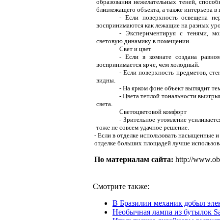
образования нежелательных теней, спосо
близлежащего объекта, а также интерьера в 
- Если поверхность освещена не
воспринимаются как лежащие на разных уро
- Экспериментируя с тенями, м
световую динамику в помещении.
Свет и цвет
- Если в комнате создана равно
воспринимается ярче, чем холодный.
- Если поверхность предметов, сте
видны.
- На ярком фоне объект выглядит тем
- Цвета теплой тональности выигр
света.
Светоцветовой комфорт
- Зрительное утомление усиливаетс
тоже не совсем удачное решение.
- Если в отделке использовать насыщенные и
отделке больших площадей лучше использов
По материалам сайта:
http://www.ob
Смотрите также:
В Бразилии механик добыл элек
Необычная лампа из бутылок Sa