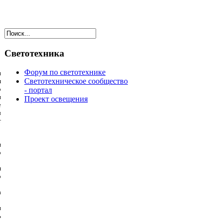
Светотехника
Форум по светотехнике
и
Светотехническое сообщество
м
о
- портал
и
Проект освещения
е
ы
т
я
о
м
о
а
и
ь