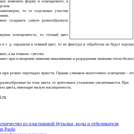
бных изменить форму и освещаемого, и
целом.
равномерно, то ее отдельные участки
внях.
ожно создавать самую разнообразную
мерная освещенность, то теплый цвет
н и т. д. окрашена в темный цвет, то их фактура и обработка не будут хорош
нее, а на темном - светлее.
ывают при освещении лампами накаливания и разрядными лампами тепло-белог
я при резких перепадах яркости. Однако слишком монотонное освещение - эт
 разнообразные по тону цвета, то зрительное утомление увеличивается. При
ать цвета, имеющие малую насыщенность.
i.ru
тричество из пластиковой бутылки, воды и отбеливателя
n Paolo