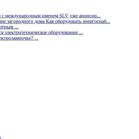
нд с международным именем SLV уже анонсир...
ие загородного дома Как оборудовать энергоснаб...
тным ...
я электротехническое оборудование ...
ектролампочке? ...
ы