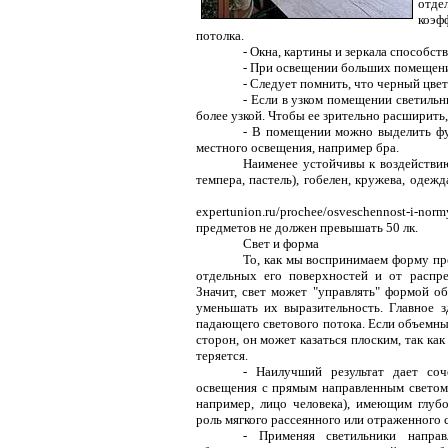
отде
коэф
потолка.
- Окна, картины и зеркала способс
- При освещении больших помещени
- Следует помнить, что черный цвет
- Если в узком помещении светильн
более узкой. Чтобы ее зрительно расширить
- В помещении можно выделить фу
местного освещения, например бра.
Наименее устойчивы к воздействию
темпера, пастель), гобелен, кружева, одеж
expertunion.ru/prochee/osveschennost-i-no
предметов не должен превышать 50 лк.
Свет и форма
То, как мы воспринимаем форму пре
отдельных его поверхностей и от распр
Значит, свет может "управлять" формой об
уменьшать их выразительность. Главное з
падающего светового потока. Если объемны
сторон, он может казаться плоским, так к
теряется.
- Наилучший результат дает соч
освещения с прямым направленным светом,
например, лицо человека), имеющим глуб
роль мягкого рассеянного или отраженного с
- Применяя светильники направ