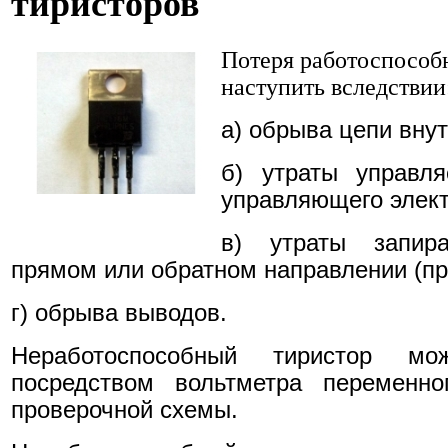
тиристоров
Потеря работоспособ
наступить вследстви
и
а) обрыва цепи внут
б) утраты управля
управляющего элект
в) утраты запир
прямом или обратном направлении (пр
г) обрыва выводов.
Неработоспособный тиристор м
посредством вольтметра переменно
проверочной схемы.