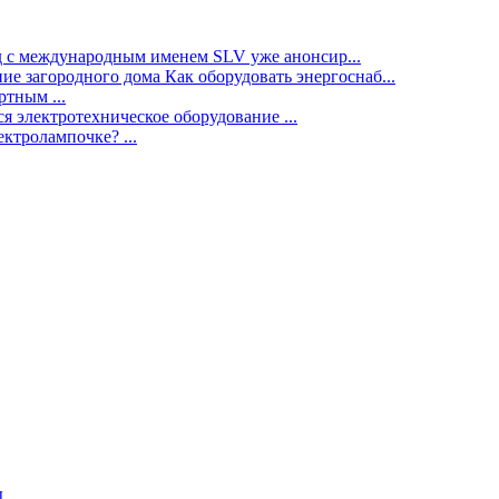
нд с международным именем SLV уже анонсир...
ие загородного дома Как оборудовать энергоснаб...
тным ...
я электротехническое оборудование ...
ектролампочке? ...
ы