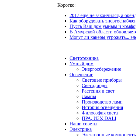
Коротко:
2017 еще не закончился, а бре
Как оборудовать энергоснабжен
Пусть Ваш дом умным и комфор
В Амурской области обновляетс
Могут ли хакеры угрожать... эл
Светотехника
Умный дом
Энергосбережение
Освещение
Световые приборы
Светодиоды
Растения и свет
Лампы
Производство ламп
История освещения
Философия света
ПРА, ИЗУ, DALI
Наши советы
Электрика
Электронные компонент