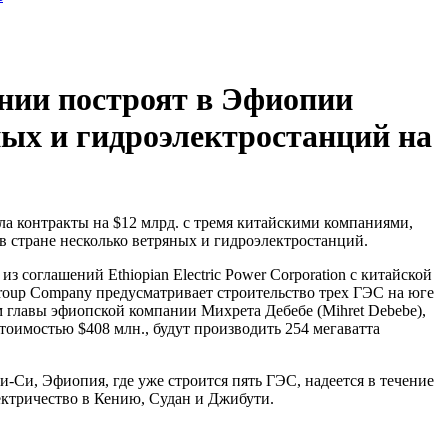
нии построят в Эфиопии
ых и гидроэлектростанций на
а контракты на $12 млрд. с тремя китайскими компаниями,
в стране несколько ветряных и гидроэлектростанций.
из соглашений Ethiopian Electric Power Corporation с китайской
roup Company предусматривает строительство трех ГЭС на юге
м главы эфиопской компании Михрета Дебебе (Mihret Debebe),
тоимостью $408 млн., будут производить 254 мегаватта
и-Си, Эфиопия, где уже строится пять ГЭС, надеется в течение
лектричество в Кению, Судан и Джибути.