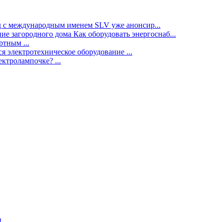
нд с международным именем SLV уже анонсир...
ие загородного дома Как оборудовать энергоснаб...
тным ...
я электротехническое оборудование ...
ектролампочке? ...
ы