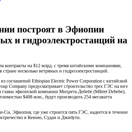
нии построят в Эфиопии
ых и гидроэлектростанций на
а контракты на $12 млрд. с тремя китайскими компаниями,
в стране несколько ветряных и гидроэлектростанций.
из соглашений Ethiopian Electric Power Corporation с китайской
roup Company предусматривает строительство трех ГЭС на юге
м главы эфиопской компании Михрета Дебебе (Mihret Debebe),
тоимостью $408 млн., будут производить 254 мегаватта
и-Си, Эфиопия, где уже строится пять ГЭС, надеется в течение
лектричество в Кению, Судан и Джибути.