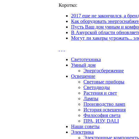
Коротко:
2017 еще не закончился, а бре
Как оборудовать энергоснабжен
Пусть Ваш дом умным и комфор
В Амурской области обновляетс
Могут ли хакеры угрожать... эл
Светотехника
Умный дом
Энергосбережение
Освещение
Световые приборы
Светодиоды
Растения и свет
Лампы
Производство ламп
История освещения
Философия света
ПРА, ИЗУ, DALI
Наши советы
Электрика
Электронные компонент