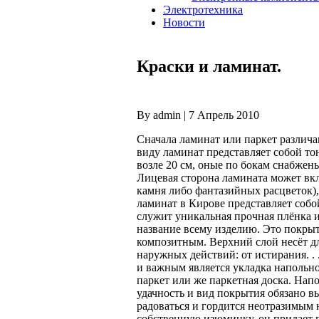
Электротехника
Новости
Краски и ламинат.
By admin | 7 Апрель 2010
Сначала ламинат или паркет различа
виду ламинат представляет собой то
возле 20 см, оные по бокам снабжен
Лицевая сторона ламината может вкл
камня либо фантазийных расцветок),
ламинат в Кирове представляет соб
служит уникальная прочная плёнка 
название всему изделию. Это покры
композитным. Верхний слой несёт д
наружных действий: от истирания. . 
и важным является укладка напольно
паркет или же паркетная доска. Нап
удачность и вид покрытия обязано вы
радоваться и гордится неотразимым 
собственную изюминку, он придает 