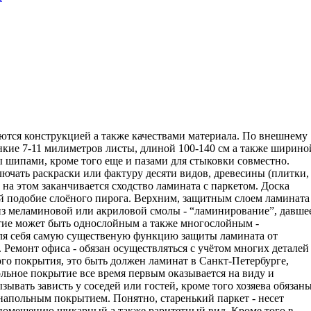
ются конструкцией а также качествами материала.
По внешнему
нкие 7-11 милиметров листы, длиной 100-140 см а также ширино
ы шипами, кроме того еще и пазами для стыковки совместно.
ючать раскраски или фактуру десяти видов, древесины (плитки,
 на этом заканчивается сходство ламината с паркетом. Доска
ой подобие слоёного пирога. Верхним, защитным слоем ламината
из меламиновой или акриловой смолы - “ламинирование”, давше
тие может быть однослойным а также многослойным -
ля себя самую существеную функцию защиты ламината от
. Ремонт офиса - обязан осуществляться с учётом многих деталей
го покрытия, это быть должен ламинат в Санкт-Петербурге,
ольное покрытие все время первым оказывается на виду и
зывать зависть у соседей или гостей, кроме того хозяева обязан
напольным покрытием. Понятно, старенький паркет - несет
помещению шикарный а также раритетный вид. Кроме того в