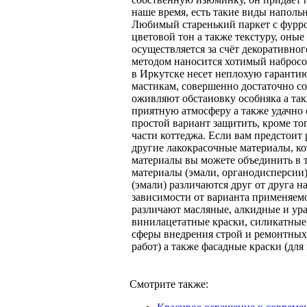
наше время, есть такие виды напольн
Любимый старенький паркет с фурр
цветовой тон а также текстуру, оны
осуществляется за счёт декоративно
методом наносится хотимый набросо
в Иркутске несет неплохую гарантию
мастикам, совершенно достаточно со
оживляют обстановку особняка а та
приятную атмосферу а также удачно
простой вариант защитить, кроме тог
части коттеджа. Если вам предстоит 
другие лакокрасочные материалы, ко
материалы вы можете объединить в т
материалы (эмали, органодисперсии)
(эмали) различаются друг от друга 
зависимости от варианта применяемо
различают масляные, алкидные и ур
винилацетатные краски, силикатные 
сферы внедрения строй и ремонтных
работ) а также фасадные краски (для
Смотрите также: