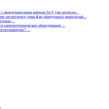
нд с международным именем SLV уже анонсир...
ие загородного дома Как оборудовать энергоснаб...
тным ...
я электротехническое оборудование ...
ектролампочке? ...
ы