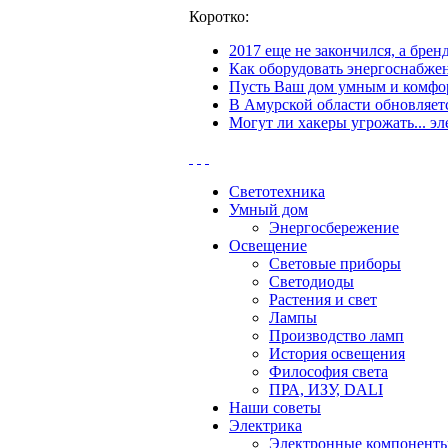
Коротко:
2017 еще не закончился, а бре
Как оборудовать энергоснабжен
Пусть Ваш дом умным и комфор
В Амурской области обновляетс
Могут ли хакеры угрожать... эл
Светотехника
Умный дом
Энергосбережение
Освещение
Световые приборы
Светодиоды
Растения и свет
Лампы
Производство ламп
История освещения
Философия света
ПРА, ИЗУ, DALI
Наши советы
Электрика
Электронные компонент