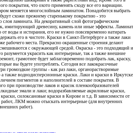
ого покрытия, что охото применять сходу все его вариации.
ором меняется многослойным ламинатом. Понадобится выбрать
е будут схожи прежнему старенькому покрытию - это
го слоя ламината. На декоративный слой фотографическим
к, имитирующий древесину, камень или иные эффекты. Ламина
 от воды и истирания, его не нужно повсевременно натирать
держать его в чистоте. Краски в Санкт-Петербурге а также лаки
кже рабочего места. Прекрасно окрашенные строения делают
 смешиваются с окружающей средой. Окраска - это подходящий 
о разумеется украсить как интерьерные, так а также внешние
ремонт, грамотнее будет заблаговременно подобрать лак, краску,
торые вы будете употреблять. Сегодня все лакокрасочные
ри громоздкие группы - как раз лаки, органорастворимые
 а также воднодисперсионные краски. Лаки и краски в Иркутске
наличием пигментов и наполнителей в составе покрытия. В
го при производстве лаков и красок пленкообразователей
алкидные эмали и лаки; водоразбавляемые акриловые краски,
краски, силоксановые краски в Кирове и т.д. В зависимости от
 работ, ЛКМ можно отыскать интерьерные (для внутренних
 внешних работ).