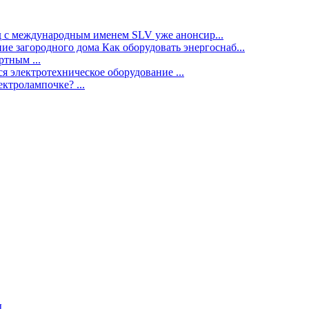
нд с международным именем SLV уже анонсир...
ие загородного дома Как оборудовать энергоснаб...
тным ...
я электротехническое оборудование ...
ектролампочке? ...
ы