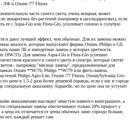
- ЛФ и Osram /77 Fluora
е значительную часть синего света, очень мощная, может
ли аквариумах без растений (например в цихлидариумах), если
ть ее с Aqua-Glo или Flora-Glo, усиливает синюю и голубую
отя и дают лучший эффект, чем обычные. Для их замены можно
евые аналоги, которые выпускают фирмы Osram, Philips и GE.
вать наши ЛБ и импортные лампы у которых цветность
am 18W/35). Для замены Aqua-Glo и Flora-Glo успешно
ичеством красного и синего цвета в спектре, которые светят
светом - например "мясные лампы", предназначенные для
авках Osram **W/76, Philips **W/79 или фито-лампы,
ений Philips Agro-Lite, Osram /77 Fluora, Osram/Sylvania Gro-
по цене в 1,5-2 раза более дешевой (правда, если у вас в городе
еще специальную аквалампу Aquarelle, но по цене она не уступит
ными аквалампами выглядит зачастую намного выигрышнее, а
s эти специальные лампы обеспечивают только 20% прирост у
а цена их отличается от цены обычных ламп гораздо больше,
или нет, каждый решает сам.