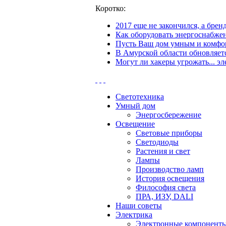
Коротко:
2017 еще не закончился, а бре
Как оборудовать энергоснабжен
Пусть Ваш дом умным и комфор
В Амурской области обновляетс
Могут ли хакеры угрожать... эл
Светотехника
Умный дом
Энергосбережение
Освещение
Световые приборы
Светодиоды
Растения и свет
Лампы
Производство ламп
История освещения
Философия света
ПРА, ИЗУ, DALI
Наши советы
Электрика
Электронные компонент