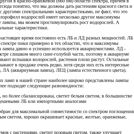
другой в красно-оранжевой (660 нм) области спектра, причем в
Отсюда понятно, что мы должны дать растениям красного света и
 с другими спектральными характеристиками, не факт, что это
 хлорофилл водорослей имеет несколько другие максимумы
е лампы, мы можем простимулировать рост водорослей. А
альные характеристики.
настоящее время постоянно есть ЛБ и ЛД разных мощностей. ЛБ 
м спектре пики примерно в тех областях, что и максимумы
 лампа давно и успешно используется аквариумистами. ЛД -
пектре слишком много сине-голубой части, поэтому в аквариуме
ывают вспышки волорослей, растения плохо растут. Остальные
вают в продаже очень редко, хотя среди них есть интересные
, ЛА (аквариумная лампа), ЛЕЦ (лампа естественного цвета).
х ламп в нашей стране наиболее широко представлены лампы
лее подходят следующие разновидности:
Б, но более сбалансирована, светит белым светом, в большинстве
е дешевыми ЛБ или импортными аналогами
добран для максимальной совместимости со спектром поглощения
вым светом, хорошо окрашивает красные, желтые, оранжевые,
риумов с растениями, светит розовым светом, также улучшает