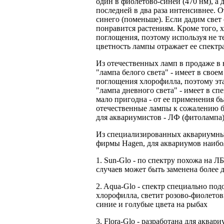
один в фиолетово-синей (470 нм), а 
последней в два раза интенсивнее. 
синего (поменьше). Если дадим свет
понравится растениям. Кроме того,
поглощения, поэтому используя не т
цветность лампы отражает ее спектр
Из отечественных ламп в продаже в 
"лампа белого света" - имеет в свое
поглощения хлорофилла, поэтому эта
"лампа дневного света" - имеет в с
мало пригодна - от ее применения б
отечественные лампы к сожалению бы
для аквариумистов - ЛФ (фитолампа)
Из специализированных аквариумны
фирмы Hagen, для аквариумов наибо
1. Sun-Glo - по спектру похожа на Л
случаев может быть заменена боле
2. Aqua-Glo - спектр специально по
хлорофилла, светит розово-фиолето
синие и голубые цвета на рыбах
3. Flora-Glo - разработана для аква