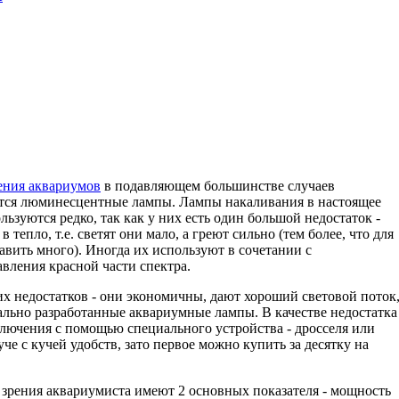
ения аквариумов
в подавляющем большинстве случаев
тся люминесцентные лампы. Лампы накаливания в настоящее
льзуются редко, так как у них есть один большой недостаток -
 тепло, т.е. светят они мало, а греют сильно (тем более, что для
авить много). Иногда их используют в сочетании с
ления красной части спектра.
недостатков - они экономичны, дают хороший световой поток
иально разработанные аквариумные лампы. В качестве недостатка
лючения с помощью специального устройства - дросселя или
уче с кучей удобств, зато первое можно купить за десятку на
зрения аквариумиста имеют 2 основных показателя - мощность