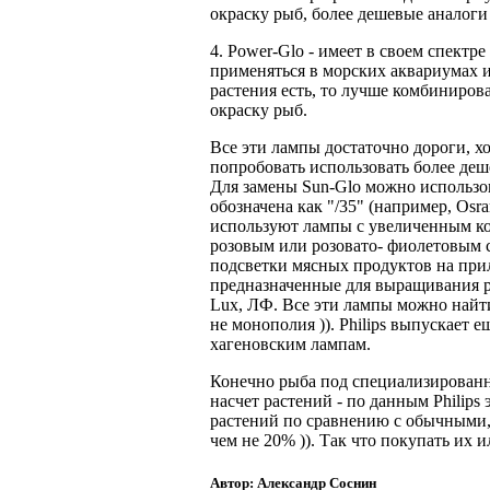
окраску рыб, более дешевые аналоги 
4. Power-Glo - имеет в своем спектр
применяться в морских аквариумах и
растения есть, то лучше комбинирова
окраску рыб.
Все эти лампы достаточно дороги, х
попробовать использовать более деш
Для замены Sun-Glo можно использо
обозначена как "/35" (например, Osr
используют лампы с увеличенным кол
розовым или розовато- фиолетовым 
подсветки мясных продуктов на прил
предназначенные для выращивания раст
Lux, ЛФ. Все эти лампы можно найти 
не монополия )). Philips выпускает 
хагеновским лампам.
Конечно рыба под специализирован
насчет растений - по данным Philip
растений по сравнению с обычными, 
чем не 20% )). Так что покупать их 
Автор: Александр Соснин