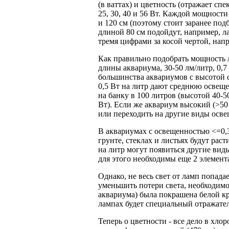
(в ваттах) и цветность (отражает сп
25, 30, 40 и 56 Вт. Каждой мощности с
и 120 см (поэтому стоит заранее под
длиной 80 см подойдут, например, л
тремя цифрами за косой чертой, напр
Как правильно подобрать мощность л
длины аквариума, 30-50 лм/литр, 0,7 
большинства аквариумов с высотой с
0,5 Вт на литр дают среднюю освещ
на банку в 100 литров (высотой 40-
Вт). Если же аквариум высокий (>50 
или переходить на другие виды осве
В аквариумах с освещенностью <=0,3 
грунте, стеклах и листьях будут ра
на литр могут появиться другие виды
для этого необходимы еще 2 элемента
Однако, не весь свет от ламп попадае
уменьшить потери света, необходим
аквариума) была покрашена белой к
лампах будет специальный отражател
Теперь о цветности - все дело в хло