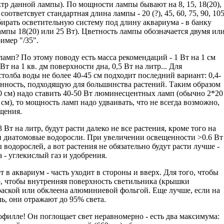
ектр данной лампы). По мощности лампы бывают на 8, 15, 18(20),
оответсвует стандартная длина лампы - 20 (?), 45, 60, 75, 90, 10
бирать осветительную систему под длину аквариума - в банку
ампы 18(20) или 25 Вт). Цветность лампы обозначается двумя ил
имер "/35".
амп? По этому поводу есть масса рекомендаций - 1 Вт на 1 см
Вт на 1 кв. дм поверхности дна, 0,5 Вт на литр... Для
толба воды не более 40-45 см подходит последний вариант: 0,4-
енность, подходящую для большинства растений. Таким образом
50 см) надо ставить 40-50 Вт люминесцентных ламп (обычно 2*20
см), то мощность ламп надо удваивать, что не всегда возможно,
щения.
Вт на литр, будут расти далеко не все растения, кроме того на
сти диатомовые водоросли. При увеличении освещенности >0.6 Вт
 водорослей, а вот растения не обязательно будут расти лучше -
 - углекислый газ и удобрения.
т в аквариум - часть уходит в стороны и вверх. Для того, чтобы
о, чтобы внутренняя поверхность светильника (крышки
раской или обклеена алюминиевой фольгой. Еще лучше, если на
ь, они отражают до 95% света.
рофилле! Он поглощает свет неравномерно - есть два максимума: