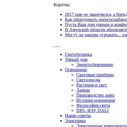
Коротко:
2017 еще не закончился, а бре
Как оборудовать энергоснабжен
Пусть Ваш дом умным и комфор
В Амурской области обновляетс
Могут ли хакеры угрожать... эл
Светотехника
Умный дом
Энергосбережение
Освещение
Световые приборы
Светодиоды
Растения и свет
Лампы
Производство ламп
История освещения
Философия света
ПРА, ИЗУ, DALI
Наши советы
Электрика
Электронные компонент