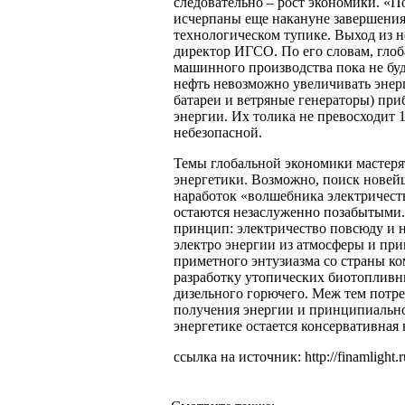
следовательно – рост экономики. «П
исчерпаны еще накануне завершения 
технологическом тупике. Выход из н
директор ИГСО. По его словам, глоб
машинного производства пока не буд
нефть невозможно увеличивать энер
батареи и ветряные генераторы) пр
энергии. Их толика не превосходит 1
небезопасной.
Темы глобальной экономики мастеря
энергетики. Возможно, поиск новейш
наработок «волшебника электричеств
остаются незаслуженно позабытыми. 
принцип: электричество повсюду и н
электро энергии из атмосферы и пр
приметного энтузиазма со страны ко
разработку утопических биотопливн
дизельного горючего. Меж тем потр
получения энергии и принципиальн
энергетике остается консервативная
ссылка на источник: http://finamlight.r