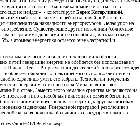
отенциала понижения расходов на раб силу водились фактическ
хозяйственного роста. Экономика планетки оказалась в
его еще не найден», - констатирует
Борис Кагарлицкий
,
альное хозяйство не может перейти на новейший степень
ет сшиблена тема накладности энергоресурсов. Делая упор на
гопотребление. Существующие другие источники (солнечные
ибывают сравнимо дорогими и не способны давать максимум
,5%, а атомная энергетика остается очень затратной и
т нужным внедрение новейших технологий в области
их путей генерации энергии не обойдется без использования
а» Николы Тесла. В протяжении десятилетий почти все его иде
Не обретает обязанного практического использования и его
адобно едва лишь уметь его забрать. Технологии получения
именения энергии магнитного поля Мира не встречают
мпаний и стран. Заместо этого немалые средства выделяются на
ых проектов, типо способных привести к подмене бензина и
ебности экономики обуславливают переход к другим способам
о новеньким движкам. Генеральной преградой революции в
 неолиберальная политика большинства государств планетки.
u/news/article21789/default.asp