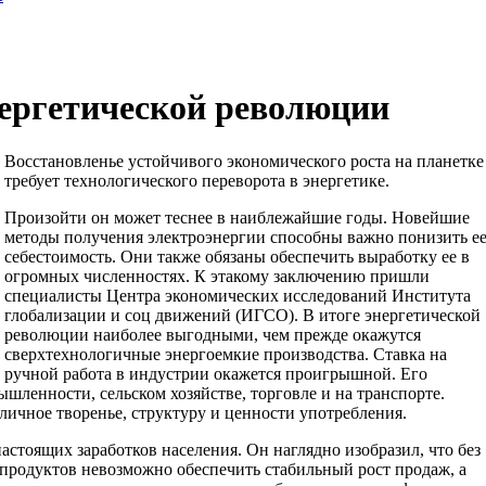
нергетической революции
Восстановленье устойчивого экономического роста на планетке
требует технологического переворота в энергетике.
Произойти он может теснее в наиблежайшие годы. Новейшие
методы получения электроэнергии способны важно понизить е
себестоимость. Они также обязаны обеспечить выработку ее в
огромных численностях. К этакому заключению пришли
специалисты Центра экономических исследований Института
глобализации и соц движений (ИГСО). В итоге энергетической
революции наиболее выгодными, чем прежде окажутся
сверхтехнологичные энергоемкие производства. Ставка на
ручной работа в индустрии окажется проигрышной. Его
ышленности, сельском хозяйстве, торговле и на транспорте.
личное творенье, структуру и ценности употребления.
стоящих заработков населения. Он наглядно изобразил, что без
продуктов невозможно обеспечить стабильный рост продаж, а