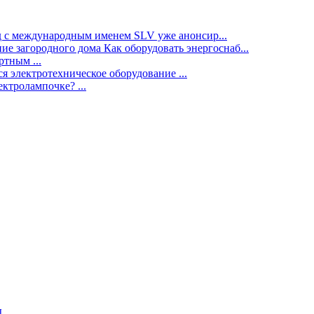
нд с международным именем SLV уже анонсир...
ие загородного дома Как оборудовать энергоснаб...
тным ...
я электротехническое оборудование ...
ектролампочке? ...
ы