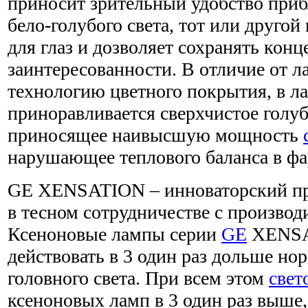
приносит зрительный удобство при
бело-голубого света, тот или друго
для глаз и дозволяет сохранять кон
заинтересованности. В отличие от 
технологию цветного покрытия, в л
приноравливается сверхчистое голуб
приносящее наивысшую мощность
нарушающее теплового баланса в фа
GE XENSATION – инноваторский пр
в тесном сотрудничестве с производ
Ксеноновые лампы серии
GE
XENSA
действовать в 3 один раз дольше н
головного света. При всем этом
свет
ксеноновых ламп в 3 один раз выше,