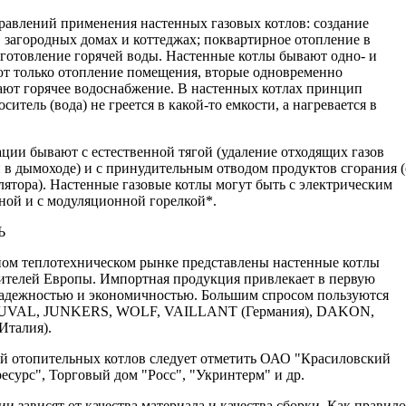
равлений применения настенных газовых котлов: создание
 загородных домах и коттеджах; поквартирное отопление в
готовление горячей воды. Настенные котлы бывают одно- и
т только отопление помещения, вторые одновременно
ют горячее водоснабжение. В настенных котлах принцип
итель (вода) не греется в какой-то емкости, а нагревается в
ции бывают с естественной тягой (удаление отходящих газов
ой в дымоходе) и с принудительным отводом продуктов сгорания (
ятора). Настенные газовые котлы могут быть с электрическим
чной и с модуляционной горелкой*.
Ь
ном теплотехническом рынке представлены настенные котлы
ителей Европы. Импортная продукция привлекает в первую
надежностью и экономичностью. Большим спросом пользуются
VAL, JUNKERS, WOLF, VAILLANT (Германия), DAKON,
Италия).
й отопительных котлов следует отметить ОАО "Красиловский
сурс", Торговый дом "Росс", "Укринтерм" и др.
ии зависят от качества материала и качества сборки. Как правило