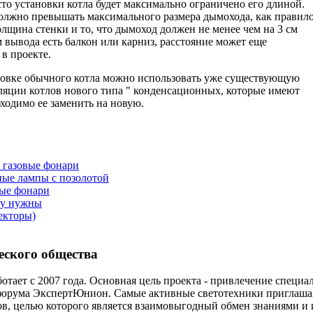
сто установки котла будет максимально ограничено его длиной.
должно превышать максимального размера дымохода, как правил
олщина стенки и то, что дымоход должен не менее чем на 3 см
м вывода есть балкон или карниз, расстояние может еще
 в проекте.
новке обычного котла можно использовать уже существующую
ляции котлов нового типа " конденсационных, которые имеют
ходимо ее заменить на новую.
 газовые фонари
ные лампы с позолотой
вые фонари
му нужны
екторы)
еского общества
отает с 2007 года. Основная цель проекта - привлечение специ
форума ЭкспертЮнион. Самые активные светотехники приглаша
ов, целью которого является взаимовыгодный обмен знаниями и