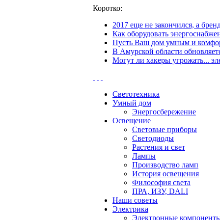
Коротко:
2017 еще не закончился, а бре
Как оборудовать энергоснабжен
Пусть Ваш дом умным и комфор
В Амурской области обновляетс
Могут ли хакеры угрожать... эл
Светотехника
Умный дом
Энергосбережение
Освещение
Световые приборы
Светодиоды
Растения и свет
Лампы
Производство ламп
История освещения
Философия света
ПРА, ИЗУ, DALI
Наши советы
Электрика
Электронные компонент