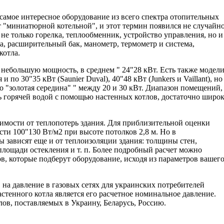
самое интересное оборудование из всего спектра отопительных
 "миниатюрной котельной", и этот термин появился не случайно
не только горелка, теплообменник, устройство управления, но и
, расширительный бак, манометр, термометр и система,
котла.
небольшую мощность, в среднем " 24"28 кВт. Есть также модел
я и по 30"35 кВт (Saunier Duval), 40"48 кВт (Junkers и Vaillant), но
о "золотая середина" " между 20 и 30 кВт. Диапазон помещений,
ь горячей водой с помощью настенных котлов, достаточно широ
имости от теплопотерь здания. Для приблизительной оценки
сти 100"130 Вт/м2 при высоте потолков 2,8 м. Но в
 зависят еще и от теплоизоляции здания: толщины стен,
площади остекления и т. п. Более подробный расчет можно
в, которые подберут оборудование, исходя из параметров вашег
на давление в газовых сетях для украинских потребителей
стенного котла является его расчетное номинальное давление.
лов, поставляемых в Украину, Беларусь, Россию.