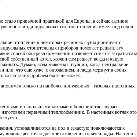
о стало привычной практикой для Европы, а сейчас активно
опулярность индивидуальных систем отопления имеет под собой
ральное отопление в некоторых регионах функционирует с
ивидуальных отопительных приборов помогает решить эту
такой способ обогрева помещений позволяет снизить затраты газ
 свой собственный котел, хозяин сам решает, когда и какую
рживать. Думаю, всем знакомы ситуации, когда центральное
и или, что еще хуже, с опозданием, и люди мерзнут в своих
о котла таких проблем быть не может.
тановимся только на наиболее популярных " газовых настенных.
тенными и напольными котлами в большинстве случаев
го изготовлен первичный теплообменник. В настенных котлах это
бо чугун.
звания, устанавливаются на пол и зачастую подключаются к
у водонагревателю для приготовления горячей воды. Настенны