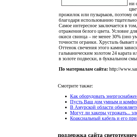
ни 
цве
прожилок или пузырьков, поэтому он
благодаря использованию тщательно
Самое интересное заключается в том,
отражения белого цвета. Условие дл
окиси свинца – не менее 30% (оно у
точности огранки. Хрусталь бывает 
Оттенок свечения этого камня завис
гальваническим золотом 24 карата и
в золоте подвески, в буквальном смыс
По материалам сайта:
http://www.sa
Смотрите также:
Как оборудовать энергоснабже
Пусть Ваш дом умным и комф
В Амурской области обновляет
Могут ли хакеры угрожать... э
Коаксиальный кабель и его пр
поддержка сайта светотехнич