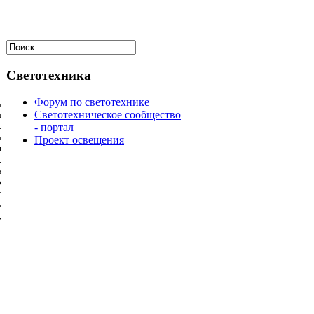
Светотехника
Форум по светотехнике
ь
Светотехническое сообщество
ы
К
- портал
ь
Проект освещения
и
.
з
о
с
ь
,