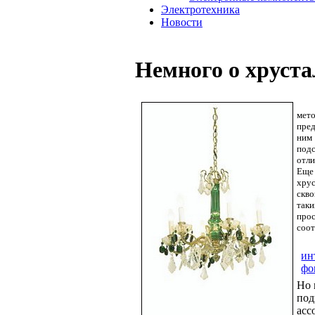
Электротехника
Новости
Немного о хруста
мето
пред
ним
подс
отли
Еще
хрус
скво
таки
про
соот
ин
фо
Но 
под
асс