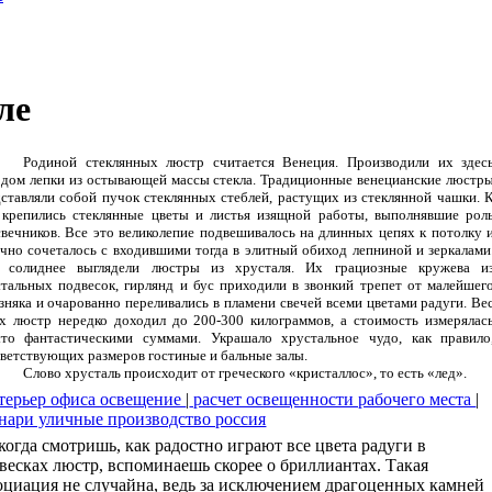
ле
Родиной стеклянных люстр считается Венеция. Производили их здес
дом лепки из остывающей массы стекла. Традиционные венецианские люстр
ставляли собой пучок стеклянных стеблей, растущих из стеклянной чашки. 
 крепились стеклянные цветы и листья изящной работы, выполнявшие рол
вечников. Все это великолепие подвешивалось на длинных цепях к потолку 
чно сочеталось с входившими тогда в элитный обиход лепниной и зеркалами
 солиднее выглядели люстры из хрусталя. Их грациозные кружева и
тальных подвесок, гирлянд и бус приходили в звонкий трепет от малейшег
зняка и очарованно переливались в пламени свечей всеми цветами радуги. Ве
х люстр нередко доходил до 200-300 килограммов, а стоимость измерялас
сто фантастическими суммами. Украшало хрустальное чудо, как правило
ветствующих размеров гостиные и бальные залы.
Слово хрусталь происходит от греческого «кристаллос», то есть «лед».
терьер офиса освещение
|
расчет освещенности рабочего места
|
нари уличные производство россия
когда смотришь, как радостно играют все цвета радуги в
весках люстр, вспоминаешь скорее о бриллиантах. Такая
оциация не случайна, ведь за исключением драгоценных камней