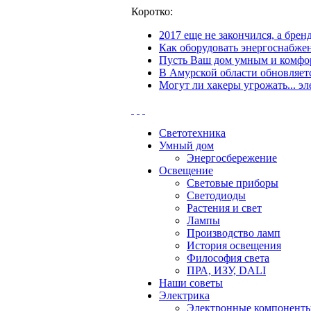
Коротко:
2017 еще не закончился, а бре
Как оборудовать энергоснабжен
Пусть Ваш дом умным и комфор
В Амурской области обновляетс
Могут ли хакеры угрожать... эл
Светотехника
Умный дом
Энергосбережение
Освещение
Световые приборы
Светодиоды
Растения и свет
Лампы
Производство ламп
История освещения
Философия света
ПРА, ИЗУ, DALI
Наши советы
Электрика
Электронные компонент