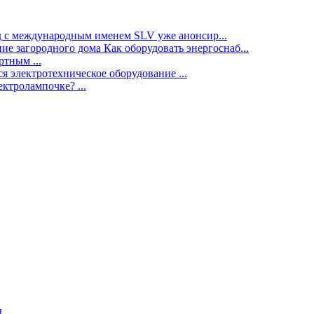
нд с международным именем SLV уже анонсир...
ие загородного дома Как оборудовать энергоснаб...
тным ...
я электротехническое оборудование ...
ектролампочке? ...
ы