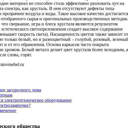
один материал не способен столь эффективно разложить луч на
та спектра, как хрусталь. В нем отсутствуют дефекты типа
 прозрачнее воздуха и воды. Такое высокое качество достигаетс
 отобранного сырья и оригинальных производственных методик
 что сверкание, игра и блеск хрусталя являются результатом
я эстетического светопреломления создает высокое содержание
меньшает скорость света). Насыщенность цветов также зависит о
не только белый, но и разноцветный – голубой, розовый, зеленый
ит и от его обрамления. Основа каркасов часто покрыта
ли хромом. Белый металл делает цвет хрусталя более холодным, а
ле слова, горят.
ratovmebel.ru
ние загородного дома
ортным
ся электротехническое оборудование
лектролампочке?
именение
еского общества