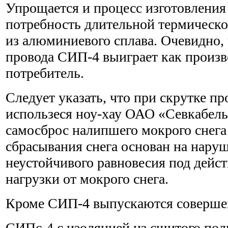
Упрощается и процесс изготовления п
потребность длительной термическо
из алюминиевого сплава. Очевидно, 
провода СИП-4 выиграет как произво
потребитель.
Cледует указать, что при скрутке п
использeся ноу-хау ОАО «Севкабел
самосброс налипшего мокрого снега
сбрасывания снега основан на нару
неустойчивого равновесия под дейс
нагрузки от мокрого снега.
Кроме СИП-4 выпускаются соверше
СИПс-4 с изоляцией из сшитого пол