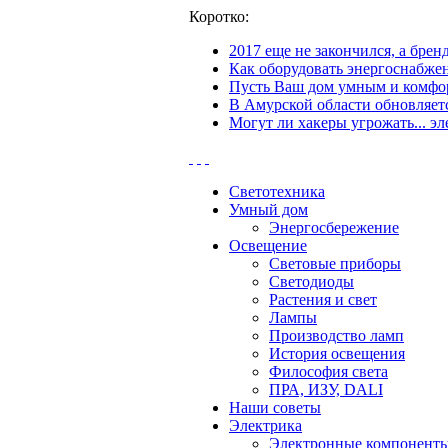
Коротко:
2017 еще не закончился, а бре
Как оборудовать энергоснабжен
Пусть Ваш дом умным и комфор
В Амурской области обновляетс
Могут ли хакеры угрожать... эл
Светотехника
Умный дом
Энергосбережение
Освещение
Световые приборы
Светодиоды
Растения и свет
Лампы
Производство ламп
История освещения
Философия света
ПРА, ИЗУ, DALI
Наши советы
Электрика
Электронные компонент