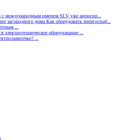
нд с международным именем SLV уже анонсир...
ие загородного дома Как оборудовать энергоснаб...
тным ...
я электротехническое оборудование ...
ектролампочке? ...
ы